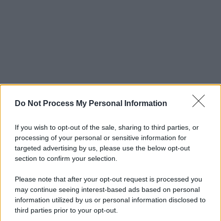
Do Not Process My Personal Information
If you wish to opt-out of the sale, sharing to third parties, or
processing of your personal or sensitive information for
targeted advertising by us, please use the below opt-out
section to confirm your selection.
Please note that after your opt-out request is processed you
may continue seeing interest-based ads based on personal
information utilized by us or personal information disclosed to
third parties prior to your opt-out.