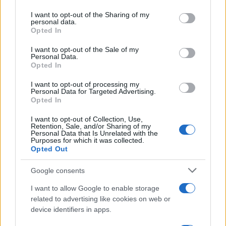
on the IAB’s List of Downstream Participants that may further
I want to opt-out of the Sharing of my
disclose it to other third parties.
personal data.
Opted In
Please note that this website/app uses one or more Google
services and may gather and store information including but
I want to opt-out of the Sale of my
Personal Data.
not limited to your visit or usage behaviour. You may click to
Opted In
grant or deny consent to Google and its third-party tags to
use your data for below specified purposes in below Google
I want to opt-out of processing my
consent section.
Personal Data for Targeted Advertising.
Opted In
I want to opt-out of Collection, Use,
Retention, Sale, and/or Sharing of my
Personal Data that Is Unrelated with the
Purposes for which it was collected.
Opted Out
Google consents
I want to allow Google to enable storage
related to advertising like cookies on web or
device identifiers in apps.