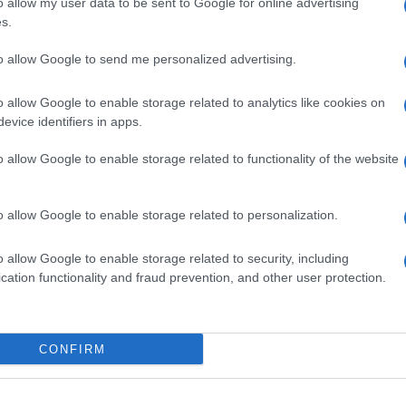
o allow my user data to be sent to Google for online advertising
a quella straordinaria) una delle voci che oggi pesa
s.
cassa integrazione ordinaria è da sempre in
nte dai contributi versati dai lavoratori. Tra il 2009
to allow Google to send me personalized advertising.
stato addirittura positivo per ben 2,5 miliardi . Per la
 invece nell’ultimo triennio lo stato ha dovuto
o allow Google to enable storage related to analytics like cookies on
,
poiché i contributi dei lavoratori sono risultati
evice identifiers in apps.
miliardi
sono serviti per gli assegni di mobilità e
occupazione.
o allow Google to enable storage related to functionality of the website
STRAORDINARIA
ori sociali tornerà ai livelli del 2010, per i conti
o allow Google to enable storage related to personalization.
 di oltre
10 miliardi di euro
(cioè un costo di oltre
buti per circa 8miliardi). Non è una bella notizia per
 faticosamente di trovare la strada del pareggio di
o allow Google to enable storage related to security, including
rezzo da pagare per la recessione economica in
cation functionality and fraud prevention, and other user protection.
ima dell’arrivo della crisi, il nostro paese spendeva
 senza-lavoro (meno della metà di oggi) e i costi
buti versati dal lavoratori (7,6 miliardi circa).
CONFIRM
 ELSA FORNERO