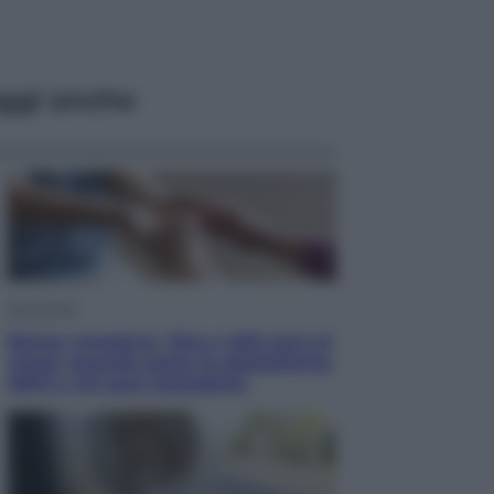
ggi anche
Economia
Bonus caregiver, fino a 400 euro al
mese: quando parte la piattaforma
INPS e chi può richiederlo