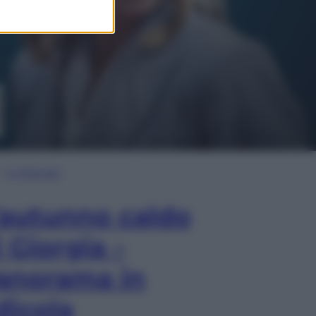
In Edicola
’autunno caldo
i Giorgia –
anorama in
dicola