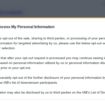
nti preferite
soldi per coprire il costo degli
ocess My Personal Information
 livelli del 2010
to opt-out of the sale, sharing to third parties, or processing of your per
formation for targeted advertising by us, please use the below opt-out s
 selection.
 that after your opt-out request is processed you may continue seeing i
ased on personal information utilized by us or personal information dis
 prior to your opt-out.
rately opt-out of the further disclosure of your personal information by
he IAB’s list of downstream participants.
tion may also be disclosed by us to third parties on the IAB’s List of 
 that may further disclose it to other third parties.