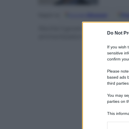
Google
Discover
Fo
Seguici su
Perché il governo ha bisogno di 
Do Not Pr
ammortizzatori sociali, tornato ai
If you wish 
sensitive in
confirm your
Please note
based ads b
third parties
You may sepa
parties on t
This informa
Participants