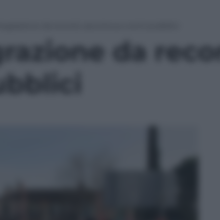
tegrazione da record, zavorra sui conti pubblici
razione da reco
ubblici