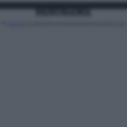
Attualità
Lifestyle
Moda
Video
Podcast
Abbonati
MENU