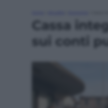
Home
»
Attualità
»
Economia
»
Cassa in
Cassa integ
sui conti p