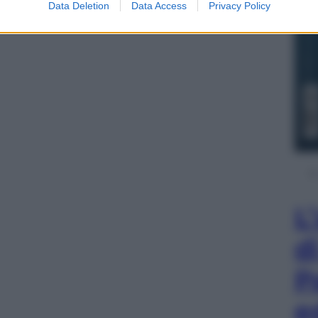
Data Deletion
Data Access
Privacy Policy
L
d
P
e