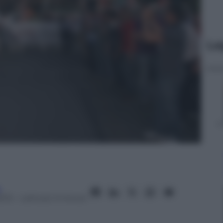
Le
a
012
– Lettura: 3 minuti