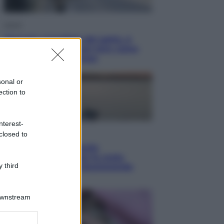
Viaggi
Giornata mondiale del gatto, è
boom di vacanze con loro: come
viaggiare senza stress
sonal or
ection to
nterest-
Lifestyle
closed to
Sea-Doo: dalla velocità
all’esplorazione, così le moto
 third
d’acqua stanno rivoluzionando
l’outdoor
Downstream