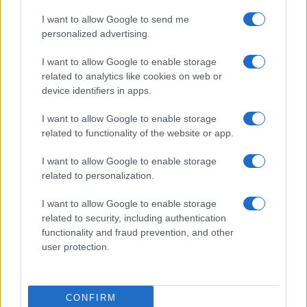
I want to allow Google to send me
personalized advertising.
I want to allow Google to enable storage
related to analytics like cookies on web or
device identifiers in apps.
I want to allow Google to enable storage
related to functionality of the website or app.
I want to allow Google to enable storage
related to personalization.
I want to allow Google to enable storage
related to security, including authentication
functionality and fraud prevention, and other
user protection.
CONFIRM