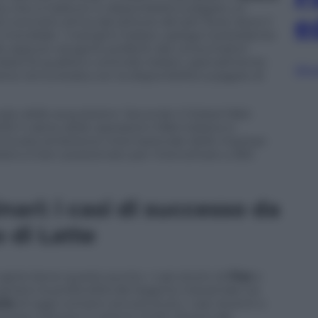
a, che si traduce in disponibilità a pagare un
e
concreto arriva dal settore del pet food, dove il
ondiale. I mangimi italiani, spiega il presidente
ocali, eppure vengono preferiti dai consumatori
dard di qualità e controllo italiani, specialmente
Sfog
viene remunerata con la disponibilità a pagare di
to delle acquisizioni. Secondo il Global M&A
025 il valore delle operazioni M&A italiane è
innovata ambizione internazionale delle imprese
liano è ben posizionato per intercettare a 360
ari: i casi di successo da
 di Latte
capire bene questo punto. I casi storici di
Fiat
e
rano la profondità del legame industriale tra
ile
di oggi contano ancora di più i casi recenti o
ossa crescere in settori molto diversi dal