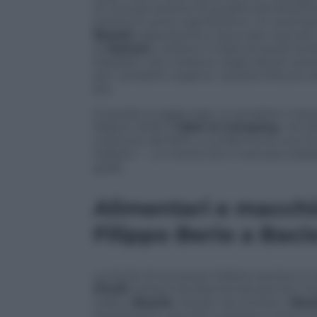
di una percezione di qualità elevatissim
premium price significativo. Un esempio 
Brasile
rappresenta il secondo mercato m
di
Italcam
, costano il triplo di quelli l
brasiliani che credono negli elevati stan
per i prodotti organici. Questa fiducia 
più.
A questo si aggiunge un prospero merca
Report 2026 di
Bain & Company
, nel 2
cresciuto del 60%, a conferma di una r
italiane — un trend che il mercato brasi
gradi.
Alimentari e macchin
Filippo Berio a Bacio
Le storie di successo italiane aiutano a 
Pirelli
restano fondamentali perché most
Italia e
Brasile
. Ma per raccontare il
Bras
recentissimi, perché mostrano come si p