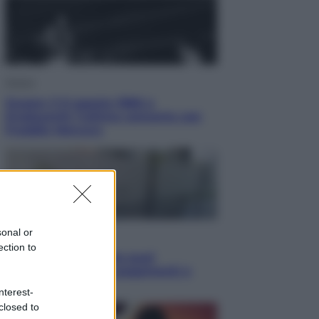
Musica
Queen: il 9 agosto 1986 a
Knebworth l’ultimo concerto con
Freddie Mercury
sonal or
Economia
ection to
Cassetto fiscale: ora puoi
controllare avvisi, pagamenti e
pratiche online
nterest-
closed to