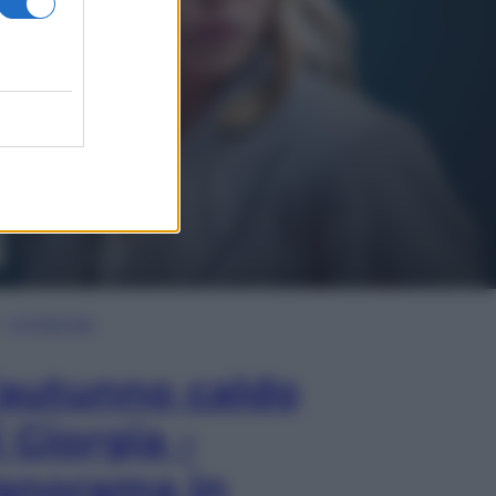
In Edicola
’autunno caldo
i Giorgia –
anorama in