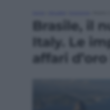
Home
»
Attualità
»
Economia
»
Brasile,
Brasile, il
Italy. Le i
affari d’or