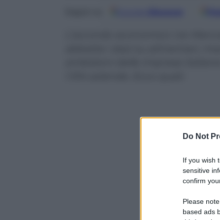
Google
Discover
Fo
Seguici su
L’accordo economico Ue-Mercosu
abbatte i dazi su alimentari, ma
ambizioni delle imprese italiane
1.104 aziende. Ecco quali.
Do Not Pr
If you wish 
sensitive in
confirm your
Please note
based ads b