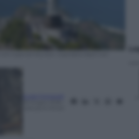
Le
ue with Sugarloaf Mountain, Copacabana Beach and
Guido Fontanelli
29 Giugno 2026
–
Lettura: 6 minuti