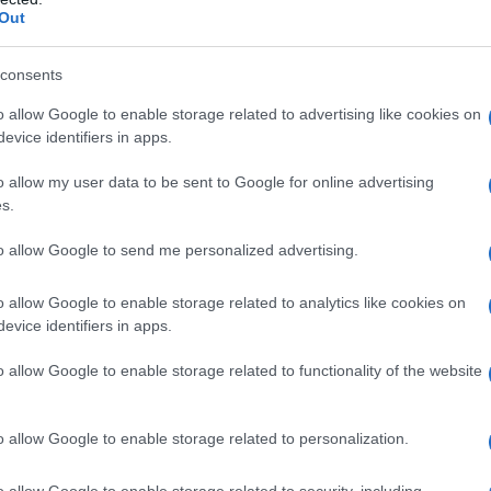
rcosur
Out
ccordo di partenariato economico Ue-Mercosur:
consents
assorbe oltre tre quarti delle esportazioni italiane
 quindi il mercato decisivo per misurare l’impatto
o allow Google to enable storage related to advertising like cookies on
udio sottolinea che, entro il 2036, l’Italia potrebbe
evice identifiers in apps.
ni pari a circa 3,5 miliardi di dollari, con effetti
macchinari e apparecchiature, autoveicoli e
o allow my user data to be sent to Google for online advertising
s.
ifestando.
Messana
spiega: «Tra le aziende che si
to allow Google to send me personalized advertising.
orie. Quelle alimentari, per le quali i dazi
ti e stanno già preparando i listini con prezzi più
o allow Google to enable storage related to analytics like cookies on
evice identifiers in apps.
 riduzione o eliminazione di dazi molto elevati che
ività europea in Sud America: per esempio,
o allow Google to enable storage related to functionality of the website
abacco passerebbero dal 21,5% a zero, quelli su
 mentre per i veicoli a motore il livello medio
o allow Google to enable storage related to personalization.
 maggio: i vantaggi
o allow Google to enable storage related to security, including