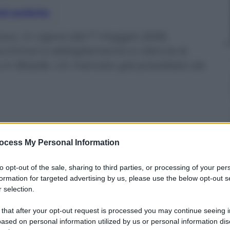
nti preferite
r, in vigore dal 1° maggio 2026,
cchinari e abbigliamento e rilancia le
 in Brasile. Un mercato già presidiato da
ocess My Personal Information
to opt-out of the sale, sharing to third parties, or processing of your per
formation for targeted advertising by us, please use the below opt-out s
 selection.
 that after your opt-out request is processed you may continue seeing i
ased on personal information utilized by us or personal information dis