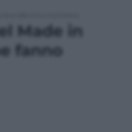
he fanno affari d’oro in Sud America
del Made in
he fanno