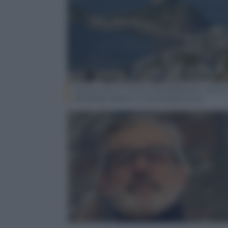
Aerial view of ‘Christ The Redeemer’ stat
Botafogo Beach in the background.