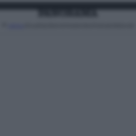
Attualità
Lifestyle
Moda
Video
Podcast
Abbonati
MENU