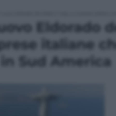
 il nuovo Eldorado del Made in Italy. Le imprese italiane c
 nuovo Eldorado 
mprese italiane c
o in Sud America