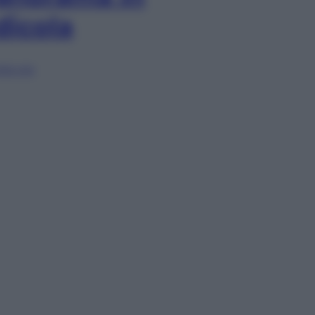
dicola
lia ora