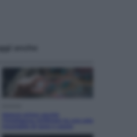
ggi anche
Economia
Materie prime: perché
l’Intelligenza Artificiale ha una sete
insaziabile di rame e uranio