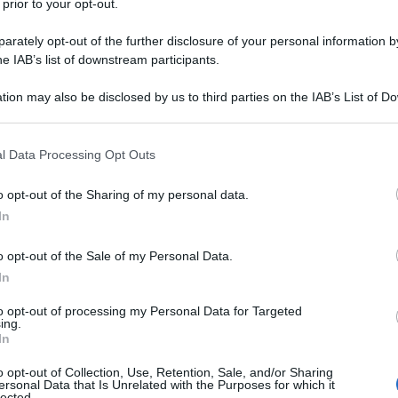
 prior to your opt-out.
rately opt-out of the further disclosure of your personal information by
he IAB’s list of downstream participants.
se italiane, strette tra caro energia e guerre
ccende nuove speranze. Non solo perché è la
tion may also be disclosed by us to third parties on the IAB’s List of 
 mercato di gran lunga più importante del
 that may further disclose it to other third parties.
enariato economico tra
Unione europea
e blocco
rovvisoria dal 1° maggio 2026, apre una fase nuova:
 that this website/app uses one or more Google services and may gath
ibilità regolatoria, migliori condizioni di accesso a
l Data Processing Opt Outs
including but not limited to your visit or usage behaviour. You may click 
sto, giovane e ricettivo verso molti segmenti del
 to Google and its third-party tags to use your data for below specifi
o opt-out of the Sharing of my personal data.
ogle consent section.
In
cato già sperimentato, con una presenza
 sedimentata nel tempo. Lo conferma
Graziano
ella Camera di Commercio Italiana di San Paolo
o opt-out of the Sale of my Personal Data.
ta consecutiva alla guida della centenaria
In
nde italiane in Brasile. Negli ultimi due anni ne
 che mostra non solo che il mercato è attraente, ma
to opt-out of processing my Personal Data for Targeted
are rispetto al passato».
ing.
In
l Made in Italy: le stime
o opt-out of Collection, Use, Retention, Sale, and/or Sharing
ersonal Data that Is Unrelated with the Purposes for which it
lected.