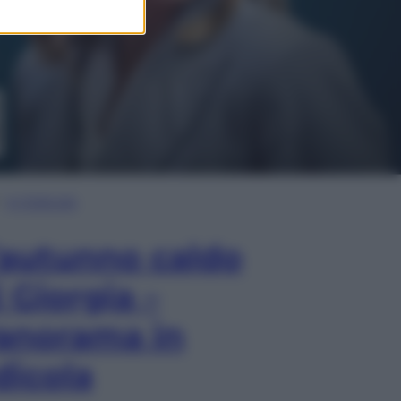
In Edicola
’autunno caldo
i Giorgia –
anorama in
dicola