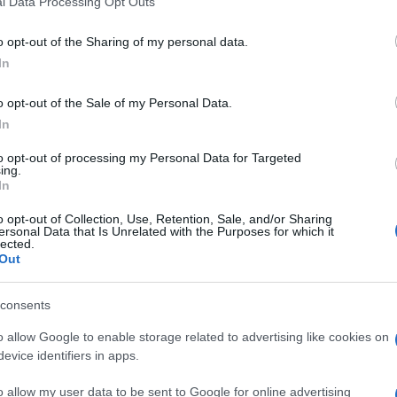
l Data Processing Opt Outs
including but not limited to your visit or usage behaviour. You may click 
 to Google and its third-party tags to use your data for below specifi
o opt-out of the Sharing of my personal data.
ogle consent section.
ma il responso chiaro, a fine giornata, non è
In
a borsa di Milano si sono mossi oggi sull’altalena:
on il segno più, arrivando a guadagnare oltre 3
 per poi arretrare nelle ore successive e chiudere
o opt-out of the Sale of my Personal Data.
 andata meglio sul fronte dello
spread Btp
(il
In
 stato italiani e tedeschi), che è sceso a
260 punti
nata e poi è risalito nel pomeriggio sopra i
280
to opt-out of processing my Personal Data for Targeted
ing.
In
o opt-out of Collection, Use, Retention, Sale, and/or Sharing
on d’essere ben precisa: è lo spauracchio di
ersonal Data that Is Unrelated with the Purposes for which it
lected.
anza
, che renderebbe l’Italia ingovernabile. Dagli
Out
tti,stanno infatti arrivando segnali contrastanti. Prima
mento. Ora, invece, non si sa bene chi avrà la
nistra) e chi riuscirà invece a conquistare il
consents
ni, sembrava in vantaggio il centrodestra).
o allow Google to enable storage related to advertising like cookies on
ELEZIONI
evice identifiers in apps.
o allow my user data to be sent to Google for online advertising