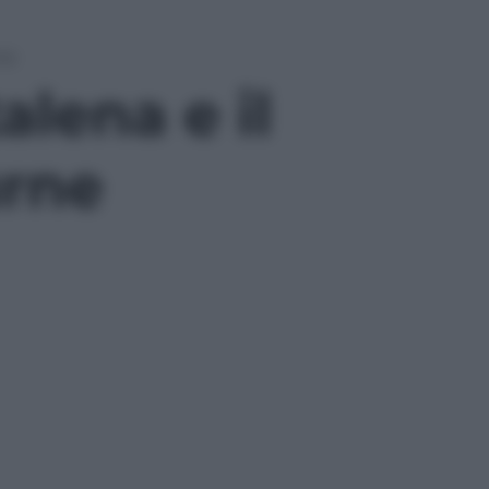
ne
alena e il
urne