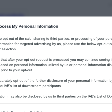
nti preferite
 milanese ora temono l’ingovernabilità,
ocess My Personal Information
to
to opt-out of the sale, sharing to third parties, or processing of your per
formation for targeted advertising by us, please use the below opt-out s
 selection.
 that after your opt-out request is processed you may continue seeing i
ased on personal information utilized by us or personal information dis
 prior to your opt-out.
rately opt-out of the further disclosure of your personal information by
he IAB’s list of downstream participants.
tion may also be disclosed by us to third parties on the IAB’s List of 
 that may further disclose it to other third parties.
 that this website/app uses one or more Google services and may gath