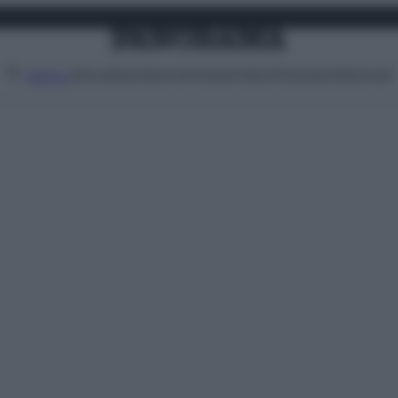
Attualità
Lifestyle
Moda
Video
Podcast
Abbonati
MENU