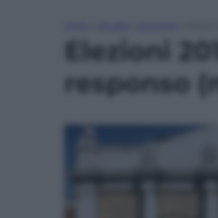
Home
»
Attualità
»
Economia
»
Elezioni
Elezioni 201
responso (