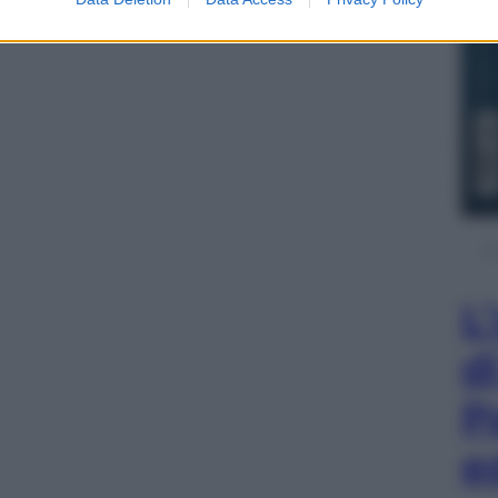
compiglio sui mercati).
L
d
P
e