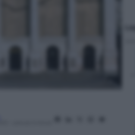
Le
a
2013
– Lettura: 3 minuti