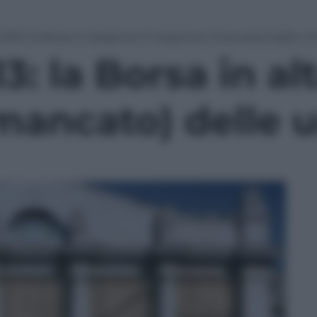
 2013: la Borsa in altalena e il responso (mancato) delle ur
3: la Borsa in alt
mancato) delle 