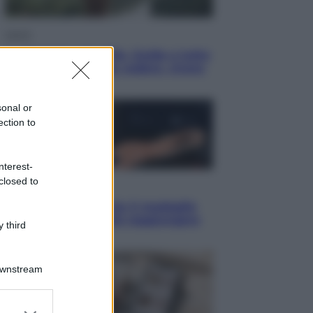
Viaggi
In Vietnam, con stile. Guida a tutto
il meglio che c’è da vedere, vivere
(e gustare)
sonal or
ection to
nterest-
closed to
Sport
Pellacani fa la storia: 5 medaglie
d’oro “Adesso voglio raggiungere
 third
le cinesi”
Downstream
er and store