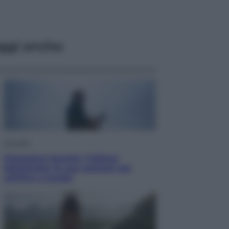
ggi anche
Attualità
Francesco Guccini, l’ultimo
Maestrone: le sue canzoni ora
entrino a scuola