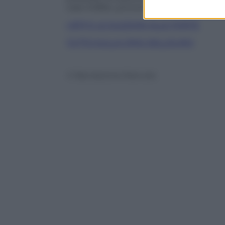
case d’affari, provocherebbe un nuovo s
I BTP E LE ELEZIONI ALLE PORTE
TUTTO SULLA CRISI DELL’EURO
© Riproduzione Riservata