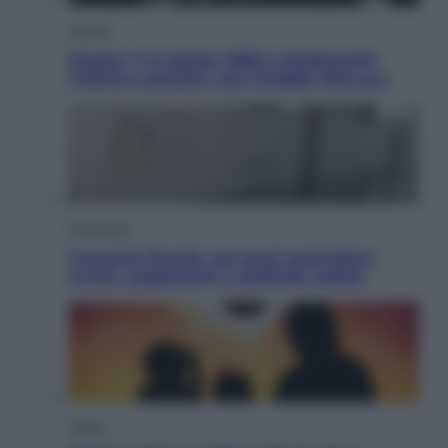
Musica
Queen: il 9 agosto 1986 a Knebworth
l’ultimo concerto con Freddie Mercury
Economia
Cassetto fiscale: ora puoi controllare
avvisi, pagamenti e pratiche online
Viaggi