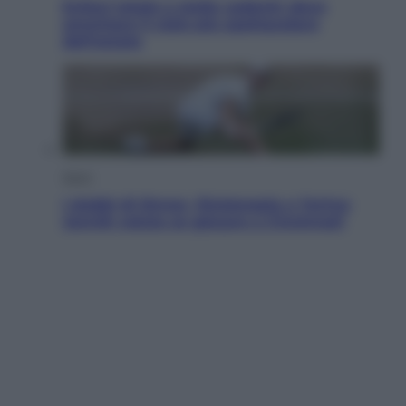
Eclissi totale e stelle cadenti: dove
ammirare il cielo più spettacolare
dell’estate
Sport
I dubbi di Sinner, fisioterapia a Torino:
Jannik valuta se giocare a Cincinnati