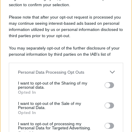
section to confirm your selection.
Please note that after your opt-out request is processed you
may continue seeing interest-based ads based on personal
information utilized by us or personal information disclosed to
third parties prior to your opt-out.
You may separately opt-out of the further disclosure of your
personal information by third parties on the IAB’s list of
downstream participants.
Personal Data Processing Opt Outs
This information may also be disclosed by us to third parties
on the IAB’s List of Downstream Participants that may further
I want to opt-out of the Sharing of my
disclose it to other third parties.
personal data.
Opted In
Please note that this website/app uses one or more Google
services and may gather and store information including but
I want to opt-out of the Sale of my
Personal Data.
not limited to your visit or usage behaviour. You may click to
Opted In
grant or deny consent to Google and its third-party tags to
use your data for below specified purposes in below Google
I want to opt-out of processing my
consent section.
Personal Data for Targeted Advertising.