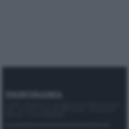
© 2025 – Panorama s.r.l. (Gruppo Società Editrice Italiana
spa) – Via Vittor Pisani 28, 20124 Milano – riproduzione
riservata – P.IVA 10518230965
Attualità
Lifestyle
Moda
Video
Podcast
Abbonati