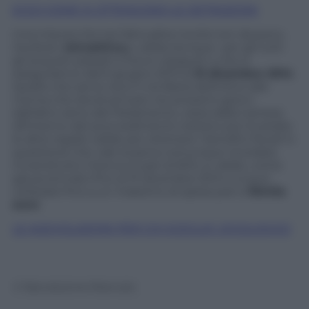
ECCO COME SI OTTENGONO LE DETRAZIONI
Una misura che tra l’altro,altra novità non da poco,
risulterà
retroattiva,
e valida dunque per gli tutti
gli acquisti passati e futuri, eseguiti o che si
eseguiranno dal 6 giugno 2013 al
31 dicembre 2014
.
Quello che serve ora è il via libera definitivo alla
norma che dovrà arrivare nei prossimi giorni
dall’altro ramo del Parlamento, ossia dalla Camera.
All’interno del provvedimento restano poi invariate
le altre regole valide per ottenere i benefici fiscali in
questione che vale la pena comunque ricordare.
Innanzitutto il bonus è pari al 50%, è valido, come
già accennato fino al 31 dicembre 2014 e si può
utilizzare fino a un massimo di spesa pari a
10mila
euro
.
LE AGEVOLAZIONI PER CHI SCEGLIE L’ECOLOGICO
© Riproduzione Riservata