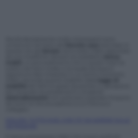
Novità decisamente molto interessanti sono
contenuto nel testo del
Decreto casa
licenziato in
queste ore dal
Senato
. Sono state infatti apportate
alcune modifiche rilevanti al cosiddetto
bonus
mobili
, un provvedimento che in questi mesi ha
subito vari tira e molla, e sul quale dunque è
opportuno fare chiarezza. In un primo momento
infatti, secondo quanto stabilito dalla
legge di
stabilità
del 2014 le spese da portare in detrazione
per l’acquisto di arredamenti e di grandi
elettrodomestici
non potevano superare l’importo
dei lavori di ristrutturazione a cui il bonus è
collegato.
EDILIZIA, TUTTO QUEL CHE C’E’ DA SAPERE SULLE
DETRAZIONI
E’ bene sottolineare infatti che si può usufruire