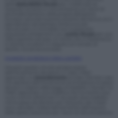
della
deducibilità fiscale
per i mobili solo se
l’acquisto avviene in concomitanza con lavori di
ammodernamento della propria abitazione.
Dunque, secondo la prima versione del bonus, se si
spendevano ad esempio 2mila euro per
ristrutturare un immobile non si potevano
acquistare arredamenti con
sconto fiscale
per una
cifra superiore ad essa. Un limite che in Parlamento
in diverse occasioni in seguito si è cercato di
abolire, ma senza successo.
QUANDO UN BONUS CREA LAVORO
Ora però questo vincolo sembra essere
definitivamente decaduto. E’ stato infatti
approvato un
emendamento
al citato Decreto casa
che abolisce definitivamente la limitazione di spesa
decisa in origine dalla legge di Stabilità. Il Senato ha
infatti approvato una modifica che ha inserito due
nuovi commi all’articolo 7, nei quali viene stabilito
che le spese da detrarre per l’acquisto dei mobili
sono calcolate indipendentemente dall’importo
delle spese sostenute per i lavori di ristrutturazione.