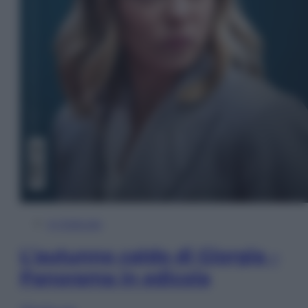
In Edicola
L’autunno caldo di Giorgia –
Panorama in edicola