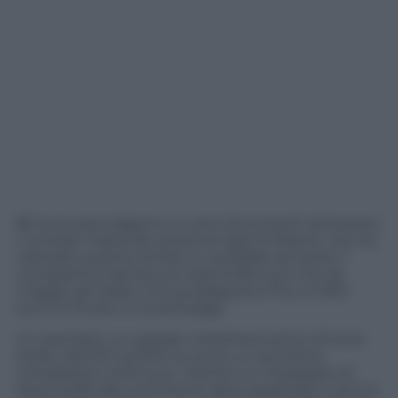
80 euro equivalgono a 4 anni di aumenti attraverso
i contratti nazionali: parola di Cgia di Mestre, che ha
calcolato quanto tempo ci vorrebbe ad avere il
corrispettivo del bonus Irpef di 80 euro che da
maggio gli italiani che guadagnano fino a 1.500
euro si trovano in busta paga.
Un esempio: un operaio metalmeccanico di terzo
livello, dal 2011 al 2015 ha avuto un aumento
complessivo di 91 euro, mentre un impiegato di
terzo livello del commercio deve aspettare 4 anni e