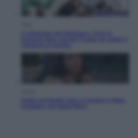
Esteri
Il «Mamdani del Michigan» vince le
primarie dem: perché Trump ora sogna il
colpaccio al Senato
Cinema
Greta e le favole vere, al cinema la fiaba
ecologica con Raoul Bova