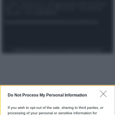
© 2025 – Panorama s.r.l. (Gruppo Società Editrice Italiana
spa) – Via Vittor Pisani 28, 20124 Milano – riproduzione
riservata – P.IVA 10518230965
Attualità
Lifestyle
Moda
Video
Podcast
Abbonati
Preferenze Privacy
Privacy Policy
Cookie Policy
Note legali
Do Not Process My Personal Information
If you wish to opt-out of the sale, sharing to third parties, or
processing of your personal or sensitive information for