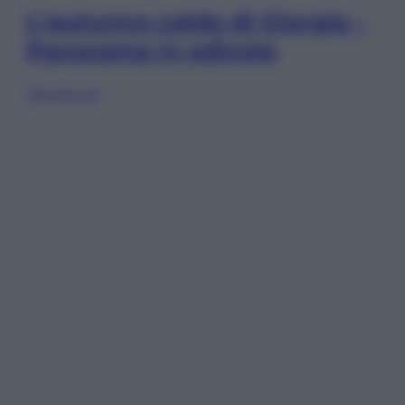
L’autunno caldo di Giorgia –
Panorama in edicola
Sfoglia ora