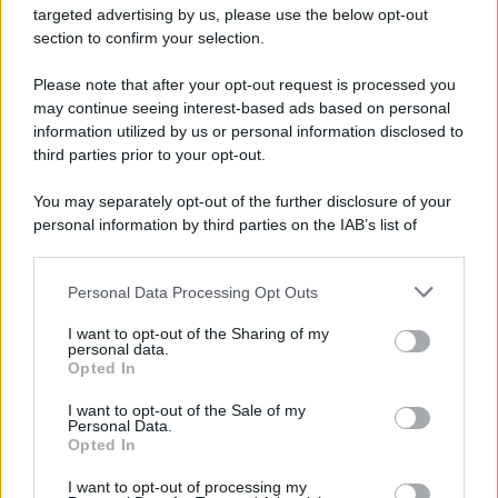
targeted advertising by us, please use the below opt-out
section to confirm your selection.
Please note that after your opt-out request is processed you
may continue seeing interest-based ads based on personal
information utilized by us or personal information disclosed to
third parties prior to your opt-out.
You may separately opt-out of the further disclosure of your
personal information by third parties on the IAB’s list of
downstream participants.
Personal Data Processing Opt Outs
This information may also be disclosed by us to third parties
on the IAB’s List of Downstream Participants that may further
I want to opt-out of the Sharing of my
disclose it to other third parties.
personal data.
Opted In
Please note that this website/app uses one or more Google
services and may gather and store information including but
I want to opt-out of the Sale of my
Personal Data.
not limited to your visit or usage behaviour. You may click to
Opted In
grant or deny consent to Google and its third-party tags to
use your data for below specified purposes in below Google
I want to opt-out of processing my
consent section.