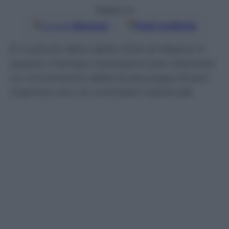
Seguici su
Google
Discover
Fonti preferite
È il calcolo fatto dalla CGIA di Mestre: è
questo il tempo necessario per ottenere
un incremento della busta paga di pari
importo con un contratto nazionale