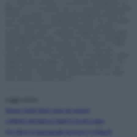
un mese per ricevere un aumento complessivo di
88 euro e un muratore con un contratto di secondo
livello occupato in un’azienda artigiana otterrà 79
euro dopo 5 anni. “Analizzando alcuni tra i principali
rinnovi contrattuali firmati tra le parti sociali in
questi ultimi anni – segnala il segretario della Cgia
Giuseppe Bortolussi – si evince che per i lavoratori
dipendenti con retribuzioni nette inferiori a 1.500
euro sono necessari mediamente 4 anni per
beneficiare di un incremento di circa 80 euro delle
rispettive buste paga. Importo, quest’ultimo, che,
grazie al bonus Renzi, i lavoratori dipendenti con
retribuzioni medio basse riceveranno in un colpo
solo proprio in questi giorni”.
——————
Leggi anche:
Bonus Irpef: dieci cose da sapere
L’effetto del Bonus Irpef in busta paga
Per darlo ai pensionati servono 7 miliardi