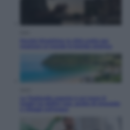
Esteri
Perché Hiroshima: la città scelta per
mostrare al mondo la bomba atomica
Viaggi
La Thailandia segreta è sul mare: 8
luoghi tra delfini rosa, grotte di smeraldo
e villaggi sull’acqua