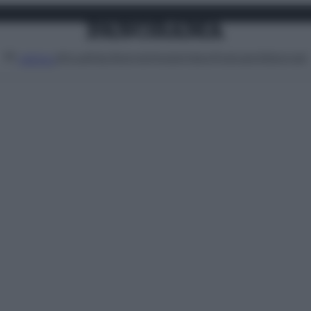
Attualità
Lifestyle
Moda
Video
Podcast
Abbonati
MENU