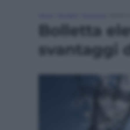
Home
»
Attualità
»
Economia
»
Bolletta
Bolletta el
svantaggi d