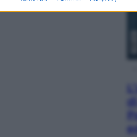
L
d
P
e