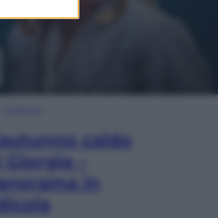
In Edicola
’autunno caldo
i Giorgia –
anorama in
dicola