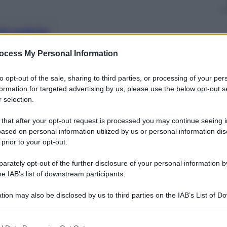
nti preferite
a rivoluzione che renderà più equo e
ocess My Personal Information
o per la luce
to opt-out of the sale, sharing to third parties, or processing of your per
formation for targeted advertising by us, please use the below opt-out s
 selection.
 that after your opt-out request is processed you may continue seeing i
ased on personal information utilized by us or personal information dis
 prior to your opt-out.
rately opt-out of the further disclosure of your personal information by
he IAB’s list of downstream participants.
tion may also be disclosed by us to third parties on the IAB’s List of 
 that may further disclose it to other third parties.
 that this website/app uses one or more Google services and may gath