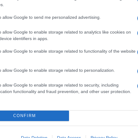
e degli evidenti
effetti positivi
, visto che grazie a
s.
le, beneficerà in pratica di una sostanziale
opportato.
to allow Google to send me personalized advertising.
tre 1.200 euro l’anno
o allow Google to enable storage related to analytics like cookies on
ato anche alle
famiglie
in reale stato di bisogno e a
evice identifiers in apps.
tti di aver previsto un “ammortizzatore” che
o. Lo strumento sarà il
bonus
sociale di sconto
o allow Google to enable storage related to functionality of the website
eta difficoltà. Con la nuova riforma che prenderà
viene previsto il potenziamento automatico, in
o reddito, che già ne avranno diritto dal 2016, non
ndo gli stessi benefici goduti attualmente. A
o allow Google to enable storage related to personalization.
ralizzare ogni ulteriore effetto negativo, la stessa
ento l’opportunità di rafforzare stabilmente il
o allow Google to enable storage related to security, including
ndo lo
sconto sulla bolletta
dall’attuale 20% fino al
cation functionality and fraud prevention, and other user protection.
della platea di chi ne ha diritto.
CONFIRM
Data Deletion
Data Access
Privacy Policy