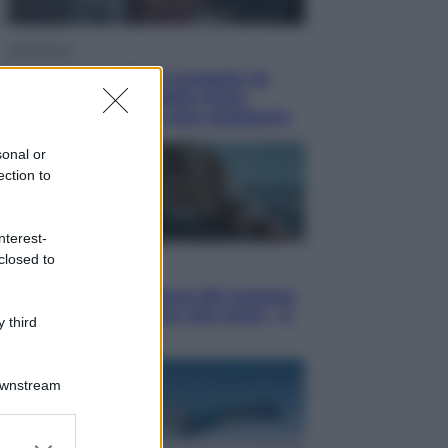
Televisione
Squid Game USA, il progetto di
David Fincher sarebbe stato
accantonato. Ecco cosa sappiamo
sonal or
ection to
nterest-
closed to
Cinema
Robin Hood – Il prezzo del sangue:
Hugh Jackman, altro che eroe! – Il
 third
video in esclusiva
Downstream
er and store