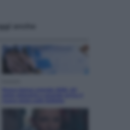
ggi anche
Economia
Nuovo bonus energia 2026, chi
potrà ottenerlo e quando arriva il
nuovo aiuto sulle bollette