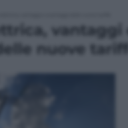
 elettrica, vantaggi e svantaggi delle nuove tariffe
ettrica, vantaggi
elle nuove tarif