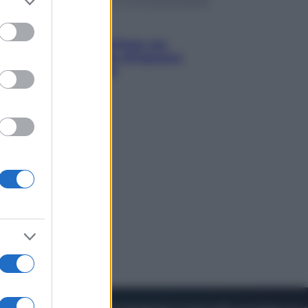
to grant or
ed purposes
Viaggi
Perché Vietnam Airlines sta
diventando la porta d’ingresso
italiana verso l’Asia