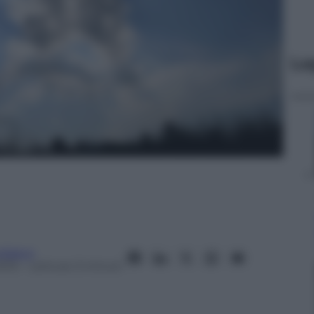
Le
rdasco
015
– Lettura: 3 minuti