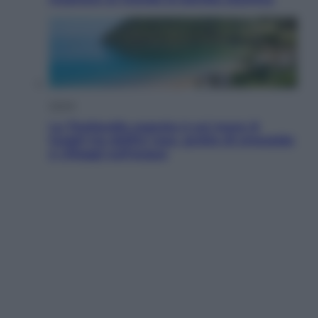
Viaggi
La Thailandia segreta è sul mare: 8
luoghi tra delfini rosa, grotte di smeraldo
e villaggi sull’acqua