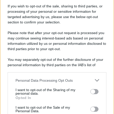
If you wish to opt-out of the sale, sharing to third parties, or
processing of your personal or sensitive information for
targeted advertising by us, please use the below opt-out
section to confirm your selection.
Please note that after your opt-out request is processed you
may continue seeing interest-based ads based on personal
information utilized by us or personal information disclosed to
third parties prior to your opt-out.
You may separately opt-out of the further disclosure of your
personal information by third parties on the IAB’s list of
downstream participants.
Personal Data Processing Opt Outs
This information may also be disclosed by us to third parties
on the IAB’s List of Downstream Participants that may further
I want to opt-out of the Sharing of my
disclose it to other third parties.
personal data.
Opted In
Please note that this website/app uses one or more Google
services and may gather and store information including but
I want to opt-out of the Sale of my
Personal Data.
not limited to your visit or usage behaviour. You may click to