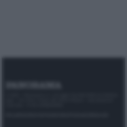
© 2025 – Panorama s.r.l. (Gruppo Società Editrice Italiana
spa) – Via Vittor Pisani 28, 20124 Milano – riproduzione
riservata – P.IVA 10518230965
Attualità
Lifestyle
Moda
Video
Podcast
Abbonati