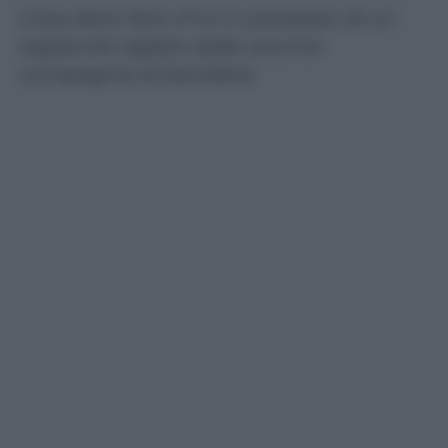
Cosa deve fare chi è in possesso di un
tagliando siglato dalla vecchia
compagnia di bandiera