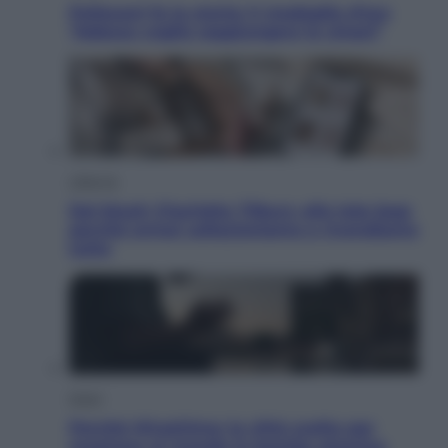
Pellacani fa la storia: 5 medaglie d’oro
“Adesso voglio raggiungere le cinesi”
Lifestyle
Dal blush Charlotte Tilbury alle tote bag:
perché ormai collezioniamo e rivendiamo
tutto
Esteri
Perché Hiroshima: la città scelta per
mostrare al mondo la bomba atomica