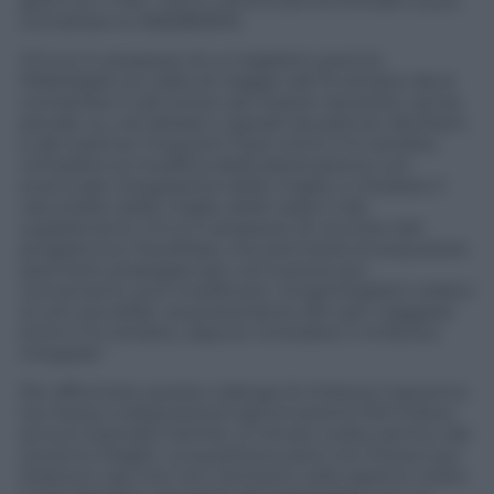
giorni su 7. Per i voli in continuità territoriale si può
contattare lo 0665859515.
Chi è è in possesso di un biglietto premio
MilleMiglia con data di viaggio dal 15 ottobre deve
contattare il call center per essere riprotetti, senza
penale, su voli Alitalia o operati da partner SkyTeam
e altri partner Frequent Flyer entro il 14 ottobre,
richiedere la modifica della destinazione con
eventuale integrazione delle miglia, o chiedere il
riaccredito delle miglia, delle tasse e dei
supplementi. Chi è in possesso di voucher del
programma TravelPass, che permette di acquistare
pacchetti prepagati per voli a prezzi più
convenienti, può modificare i singoli biglietti relativi
ai voli cancellati, acquistandone altri per viaggiare
entro il 14 ottobre, oppure richiedere il rimborso
integrale”.
Per affrontare questa valanga di rimborsi il governo
ha messo a disposizione (gli ennesimi) 100 milioni
di euro stanziati tramite un fondo creato ad hoc dal
Governo Draghi. La questione però non finisce qui.
Esistono casi che non rientrano nello spettro citato