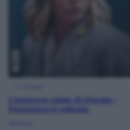
In Edicola
L’autunno caldo di Giorgia –
Panorama in edicola
Sfoglia ora