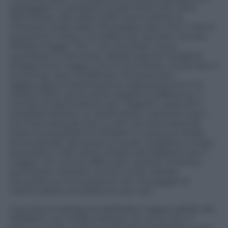
passeggeri in possesso di tale titolo (che viene
identificato dal codice 055) hanno diritto al
rimborso totale della cifra pagata dato che il volo in
questione è stato cancellato per sempre. Sul sito
Alitalia si legge: “Per i voli cancellati si può
contattare il call center Alitalia oppure rivolgersi
all’agenzia di viaggio che lo ha emesso. Si può fare il
rerouting, ossia modificare l’itinerario per
raggiungere la destinazione originaria entro il 14
ottobre 2021, senza dover pagare la differenza. Il
cambio di destinazione per i biglietti nazionali è
possibile soltanto su destinazioni nazionali e per i
voli internazionali solo su altri voli internazionali.
Esiste la possibilità di chiedere il rimborso totale,
senza penale, del prezzo al quale il biglietto è stato
acquistato o del valore residuo del biglietto per il
viaggio non ancora effettuato. Questo rimborso
può essere richiesto anche sul sito Alitalia,
cliccando sul link presente nel messaggio di
notifica della cancellazione del volo.
Il servizio di assistenza dall’Italia è raggiungibile allo
0665640, con tariffa ordinaria, 24 ore su 24 e 7