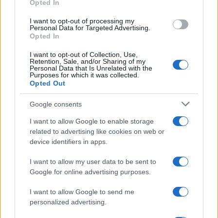
Opted In
grant or deny consent to Google and its third-party tags to
use your data for below specified purposes in below Google
I want to opt-out of processing my
consent section.
Personal Data for Targeted Advertising.
Opted In
I want to opt-out of Collection, Use,
Retention, Sale, and/or Sharing of my
Personal Data that Is Unrelated with the
Purposes for which it was collected.
Opted Out
Google consents
I want to allow Google to enable storage
related to advertising like cookies on web or
device identifiers in apps.
I want to allow my user data to be sent to
Google for online advertising purposes.
I want to allow Google to send me
personalized advertising.