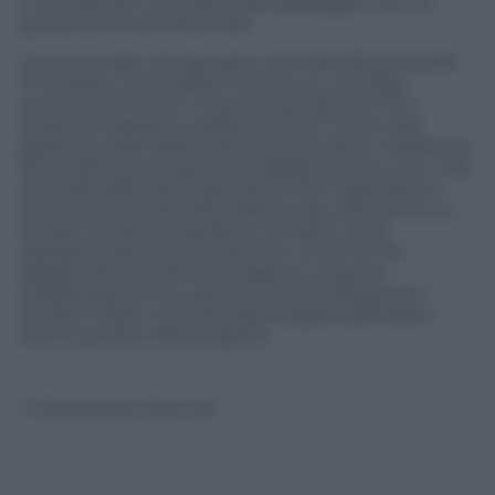
e che lasciano una parte dei passeggeri con un
grosso punto di domanda.
Cosa succede, ad esempio, a chi decolla prima del
14 ottobre, ma avrebbe il rientro in una data
successiva? E tutti i Voucher pandemia? Chi li
rimborsa? Restano dubbi anche in merito alla
gestione delle tratte intercontinentali in codeshare.
Se la tratta di competenza Alitalia era solo una, cosa
succede dell’intero pacchetto? Per rispondere a
tutte le domande stata selezionata, attraverso un
tender tra diversi operatori, Covisian come
operatore del nuovo customer center di Ita,
operato sfruttando tecnologie su cloud in
collaborazione con partners come Salesforce e
Amazon Web. Il servizio sarà erogato dall’Italia e
attivo a partire dal 26 agosto.
© Riproduzione Riservata