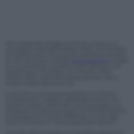
Alla mezzanotte di oggi terminerà un’epoca. La
compagnia di bandiera Alitalia, infatti, non venderà
più biglietti aerei. Al suo posto subentra la neonata
Ita che, attraverso il portale
www.itaspa.com
inizierà,
in concomitanza, a vendere ticket destinati a chi
decolla dopo il 15 ottobre. Il 14 ottobre, infatti
l’ultimo aereo marchiato Alitalia saluterà i cieli e
cederà il passo alla newco Ita.
In accordo a una clausola stabilita con l’Unione
Europea, però, i biglietto Alitalia già venduti non
potranno essere ceduti alla nuova compagnia. La
domanda che allora si pongono le 257.000 persone
in possesso di un ticket Alitalia per un volo dato
dopo il 15 ottobre è “cosa bisogna fare adesso?”
Il portale della compagnia di bandiera spiega che i