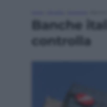
Home
»
Attualità
»
Economia
»
Banche it
Banche ital
controlla