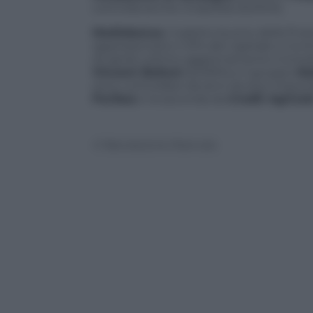
controlla anche UnipolSai (5,010%).
Mediobanca
, il salotto buono della fina
rappresentano il 31% del capitale e riuniti 
25 aprile (ultimo aggiornamento Consob)
Vincent Bolloré
(5,029%) e il gruppo
Me
sono controllate da anni da due importan
Paribas
e la seconda da
Credit Agricol
© Riproduzione Riservata