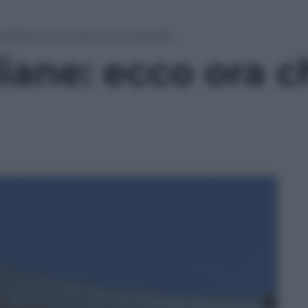
aliane: ecco ora chi le controlla
iane: ecco ora ch