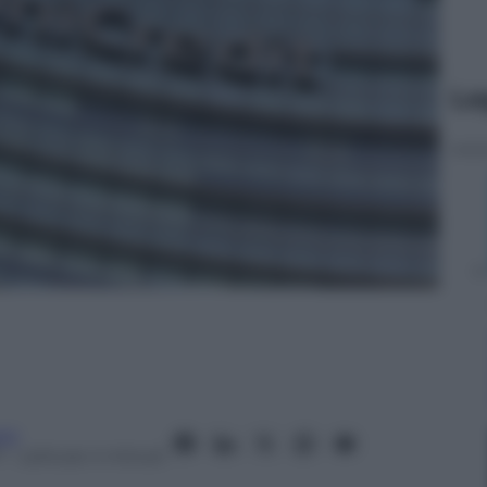
Le
ci
7
– Lettura: 4 minuti