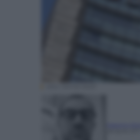
ANSA / MATTEO BAZZI
Massimo Mori
28 Aprile 201