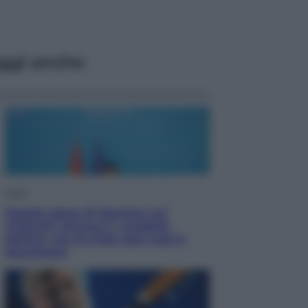
ggi anche
Esteri
Doppio gioco di Sánchez sui
migranti: attacca il «modello
Meloni» ma ha fatto due hub in
Mauritania