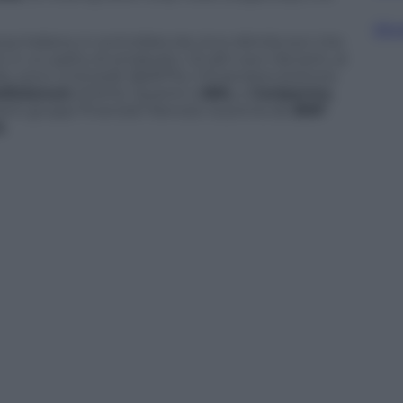
Sfog
nza italiana, è controllata da circa 46mila soci che
in un patto di sindacato. Gli altri soci rilevanti, al
, sono UniCredit (8,697%), il finanziere bretone
diolanum
(3,34%). Quanto a
BNL
e
Cariparma
,
ti gruppi finanziari francesi: la prima da
BNP
e
.