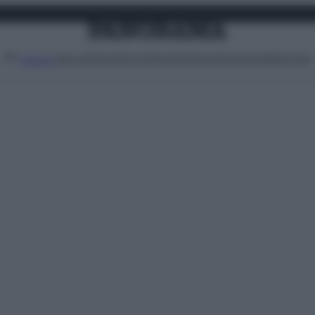
Attualità
Lifestyle
Moda
Video
Podcast
Abbonati
MENU