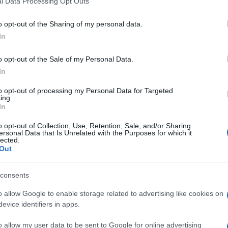
l Data Processing Opt Outs
including but not limited to your visit or usage behaviour. You may click 
 to Google and its third-party tags to use your data for below specifi
o opt-out of the Sharing of my personal data.
ogle consent section.
In
o opt-out of the Sale of my Personal Data.
llo delle quotazioni
a Piazza Affari (-36% l’indice
In
SE MIB, il principale indice di Borsa Italiana),
pancia e aumenti di capitale, le banche italiane si
to opt-out of processing my Personal Data for Targeted
e con nuovi padroni che entrano nelle stanze dei
ing.
.
In
ora
o opt-out of Collection, Use, Retention, Sale, and/or Sharing
ersonal Data that Is Unrelated with the Purposes for which it
o fino a ora)
lected.
Out
iliardi di euro chiuso a febbraio, la compagine
iana per asset, è cambiata radicalmente.
consents
ntrambe diluite sotto il 2% (in tutto questi enti ora
o allow Google to enable storage related to advertising like cookies on
a gli azionisti rilevanti con una percentuale
evice identifiers in apps.
 dal sito corporate della banca milanese, risultava
i, con il 5,038% del capitale.
o allow my user data to be sent to Google for online advertising