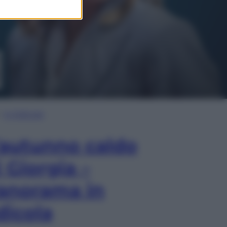
In Edicola
’autunno caldo
i Giorgia –
anorama in
dicola