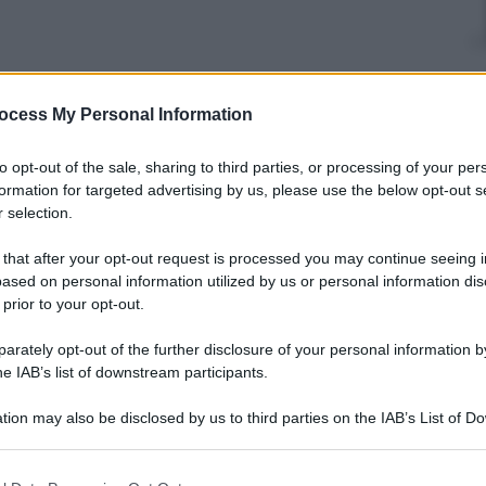
nti preferite
ocess My Personal Information
i: approfittando del crollo delle
to opt-out of the sale, sharing to third parties, or processing of your per
no messo le mani sui principali istituti
formation for targeted advertising by us, please use the below opt-out s
 selection.
 that after your opt-out request is processed you may continue seeing i
ased on personal information utilized by us or personal information dis
 prior to your opt-out.
rately opt-out of the further disclosure of your personal information by
he IAB’s list of downstream participants.
tion may also be disclosed by us to third parties on the IAB’s List of 
 that may further disclose it to other third parties.
 that this website/app uses one or more Google services and may gath