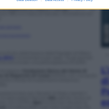
agnia di San Paolo
(9,888%), la
Fondazione
 di Risparmio di Padova e Rovigo
(4,180%) – dati
irca il 78%, è in mano al mercato, ma la banca non
.
 per sempre
incroci economici
ca frutto della fusione della Popolare di Milano
co BPM
è la terza banca per asset. Tra gli azionisti
ia ha comunicato una partecipazione di 3,212%.
L
e fondazioni,
Fondazione Banca del Monte di
a di Risparmio di Cuneo
(5,910%). Con una quota
d
ca anche il fondo di investimento britannico
23%).
P
presenta due soci rilevanti: lo Stato, tramite il
 le assicurazioni francesi
AXA
, partner storico di
e
ne, con il 3,170%.
Bper
ha due soci rilevanti: la
soe
, la holding delle coop rosse (Legacoop) che