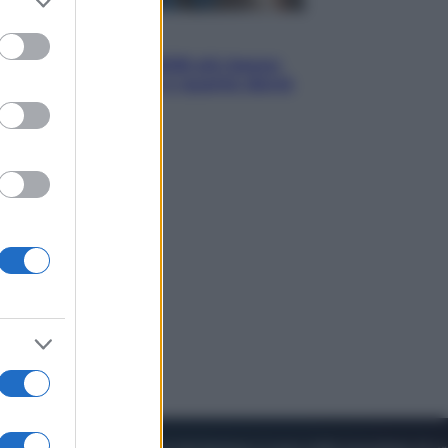
to grant or
ed purposes
Economia
Pensione agosto 2026 più bassa:
chi rischia il taglio e quanto dovrà
restituire