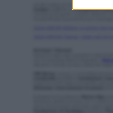
Gli altri italiani al comando sono la
Comp
Cariplo
(4,680%) e la
Fondazione Cassa
Consob al 25 aprile. La parte restante, c
ha specificato la provenienza e tipologia
LEGGI ANCHE: Bolloré, un amico non è
LEGGI ANCHE: Francia – Italia, tutti gli 
Arrivano i francesi
Dal primo gennaio, quando è nata la ban
con la veronese Banco Popolare, il
Ban
rilevanti, il fondo sovrano della Norveg
UBI Banca
, invece, è controllata da du
Lombardia
(5,208%) e
Fondazione Cass
superiore al 5% (dati al 25 aprile), spic
Silchester International Investors
(5,1
Eclissata la Fondazione,
Banca Mps
ora 
Ministero dell’Economia, con il 4,024%, e
Siena nel business della bancassicurazio
Fondazione di Sardegna
(3,021%) e
Fin