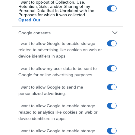
I want to opt-out of Collection, Use,
Retention, Sale, and/or Sharing of my
Personal Data that Is Unrelated with the
Purposes for which it was collected.
Opted Out
Google consents
I want to allow Google to enable storage
related to advertising like cookies on web or
device identifiers in apps.
I want to allow my user data to be sent to
Google for online advertising purposes.
I want to allow Google to send me
personalized advertising.
I want to allow Google to enable storage
related to analytics like cookies on web or
device identifiers in apps.
I want to allow Google to enable storage