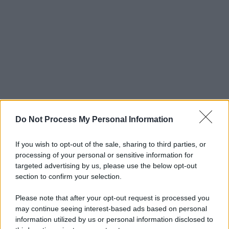
Do Not Process My Personal Information
If you wish to opt-out of the sale, sharing to third parties, or
processing of your personal or sensitive information for
targeted advertising by us, please use the below opt-out
section to confirm your selection.
Please note that after your opt-out request is processed you
may continue seeing interest-based ads based on personal
information utilized by us or personal information disclosed to