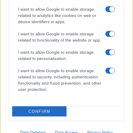
I want to allow Google to enable storage
related to analytics like cookies on web or
device identifiers in apps.
I want to allow Google to enable storage
related to functionality of the website or app.
I want to allow Google to enable storage
related to personalization.
I want to allow Google to enable storage
related to security, including authentication
functionality and fraud prevention, and other
user protection.
CONFIRM
Data Deletion
Data Access
Privacy Policy