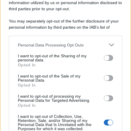
information utilized by us or personal information disclosed to
third parties prior to your opt-out.
You may separately opt-out of the further disclosure of your
personal information by third parties on the IAB’s list of
downstream participants.
Personal Data Processing Opt Outs
This information may also be disclosed by us to third parties
on the IAB’s List of Downstream Participants that may further
I want to opt-out of the Sharing of my
disclose it to other third parties.
personal data.
Opted In
Please note that this website/app uses one or more Google
services and may gather and store information including but
I want to opt-out of the Sale of my
Personal Data.
not limited to your visit or usage behaviour. You may click to
Opted In
grant or deny consent to Google and its third-party tags to
use your data for below specified purposes in below Google
I want to opt-out of processing my
consent section.
Personal Data for Targeted Advertising.
Opted In
I want to opt-out of Collection, Use,
Retention, Sale, and/or Sharing of my
Personal Data that Is Unrelated with the
Purposes for which it was collected.