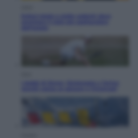
Viaggi
Eclissi totale e stelle cadenti: dove
ammirare il cielo più spettacolare
dell’estate
Sport
I dubbi di Sinner, fisioterapia a Torino:
Jannik valuta se giocare a Cincinnati
Cronaca