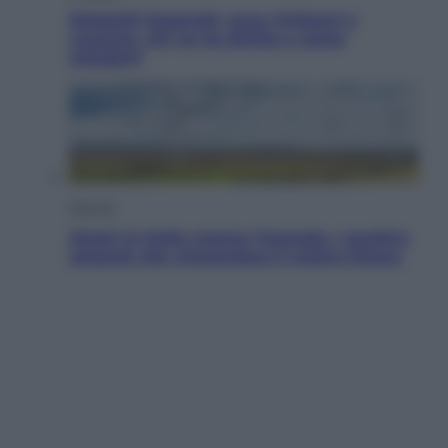
Dolomiti Superski, ecco rimborsi e
voucher: chi ne ha diritto e come
chiederli
Energia
Aiuto! In Italia manca l’energia. I quattro
ostacoli che minacciano il nostro futuro