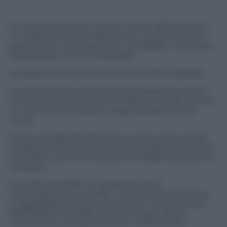
Ero convinta di aver trovato l’uomo della mia vita,
mi vedevo di invecchiare con lui, lo avevo preso e
sposato con i suoi pregi ed i suoi difetti . Lo amavo.
Ma qualcosa non ha funzionato.
La favola è finita. Io e mi marito ci siamo separati.
Ho accettato la sua richiesta di separazione dopo
l’ennesima volta che me l’ ha fatta: è inutile tenersi
un uomo che in realtà ti ha già lasciata nel suo
cuore.
Provo una grande delusione e sono vicina a tutte
quelle donne che hanno vissuto qualcosa di simile
e chiedo a tutte di mandarmi energia e pensieri di
sostegno .
In questo periodo mi ha aiutato tanto
l’autocoaching con la PNL , mi hanno dato la forza
di aggrapparmi a pensieri positivi e di vivere fuori
dall’illusione di quello che avrei voluto da un
matrimonio e da quello che in realtà è stato.