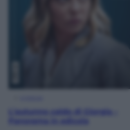
In Edicola
L’autunno caldo di Giorgia –
Panorama in edicola