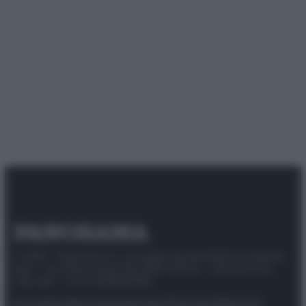
© 2025 – Panorama s.r.l. (Gruppo Società Editrice Italiana
spa) – Via Vittor Pisani 28, 20124 Milano – riproduzione
riservata – P.IVA 10518230965
Attualità
Lifestyle
Moda
Video
Podcast
Abbonati