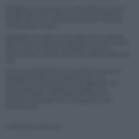
Ringrazio Lucia Giovannini e Nicola Riva e tutto il
gruppo del L’UCE ( Libera Università di Crescita
Evolutiva) che mi hanno permesso di “crescere”
come essere umano.
Ringrazio mio padre e mia madre che in questa
fase mi stanno aiutando tantissimo e tutte quelle
donne che con la loro sensibilità mi stanno
sostenendo in questo momento difficile della mia
vita.
Una voce sottile dentro di me dice che questa
separazione sarà una rinascita e non una
sconfitta. Ho riacquistato la mia dignità e non
permetterò più a nessuno di togliermi la
serenità. Grazie a tutti coloro che hanno un
pensiero buono per me e mi aiutano a non
sentirmi sola.
© Riproduzione Riservata