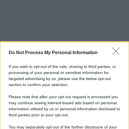
Do Not Process My Personal Information
If you wish to opt-out of the sale, sharing to third parties, or
processing of your personal or sensitive information for
targeted advertising by us, please use the below opt-out
section to confirm your selection.
Please note that after your opt-out request is processed you
may continue seeing interest-based ads based on personal
information utilized by us or personal information disclosed to
third parties prior to your opt-out.
You may separately opt-out of the further disclosure of your