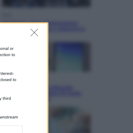
Sport
Maradona, altra testimonianza
choc: “Non si alzava e nessuno lo
aiutava”
sonal or
ection to
nterest-
Esteri
closed to
Meta, stangata dal tribunale
americano: 567 milioni di multa
 third
per danni ai minori
Downstream