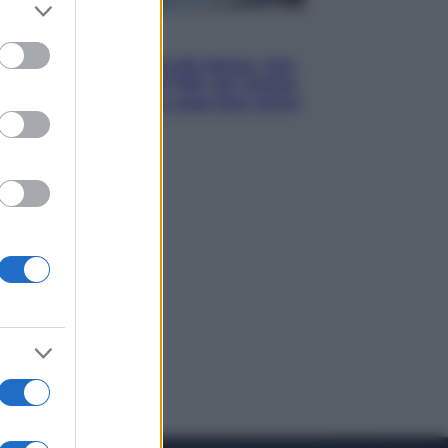
er and store
to grant or
Economia
ed purposes
Pensione di agosto più bassa, non
è sempre colpa del 730: chi rischia
la trattenuta Inps e cosa fare entro
il 15 settembre