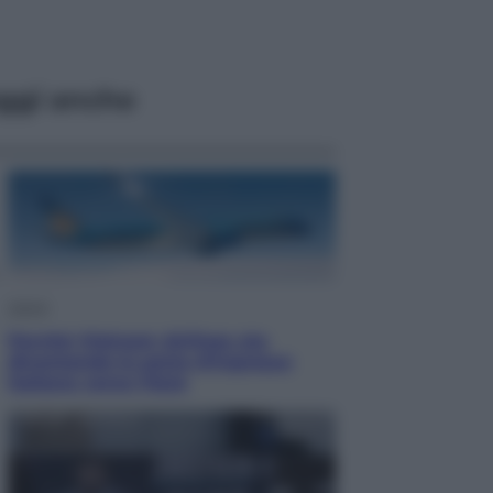
ggi anche
Viaggi
Perché Vietnam Airlines sta
diventando la porta d’ingresso
italiana verso l’Asia