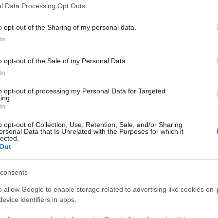
 that this website/app uses one or more Google services and may gath
l Data Processing Opt Outs
including but not limited to your visit or usage behaviour. You may click 
 to Google and its third-party tags to use your data for below specifi
o opt-out of the Sharing of my personal data.
ogle consent section.
In
o opt-out of the Sale of my Personal Data.
In
to opt-out of processing my Personal Data for Targeted
ing.
In
o opt-out of Collection, Use, Retention, Sale, and/or Sharing
ersonal Data that Is Unrelated with the Purposes for which it
lected.
Out
, l’hub tecnologico di Trentino Sviluppo,
ivoluzionare diversi settori industriali. Lithium
consents
amente innovativa, ha appena concluso un round
n il supporto di Primo Ventures SGR e la
o allow Google to enable storage related to advertising like cookies on
Al centro di questo successo c’è l’invenzione del
evice identifiers in apps.
ali in grado di emettere impulsi ultracorti alla
tti completamente adattabili alle specifiche