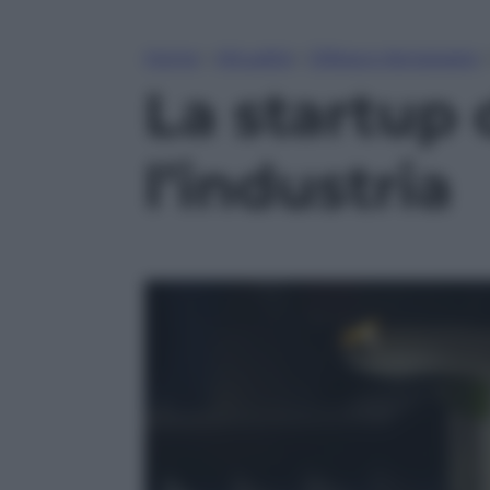
Home
»
Attualità
»
Difesa e Aerospazio
La startup 
l’industria