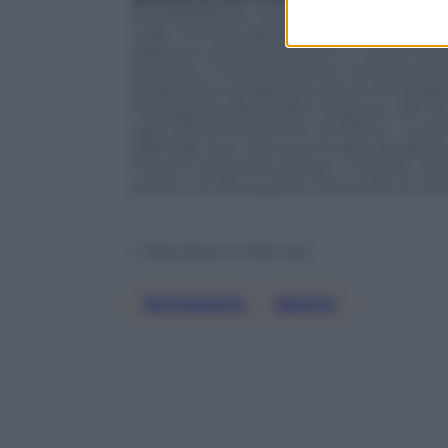
di scalabilità di una tecnologia laser in
nelle microlavorazioni industriali su u
abbiamo appena ricevuto ci consentirà di
prodotto, consolidando la nostra posizion
produzione ad alta precisione di componen
l’ingegnere Alessandro Greborio, CEO d
spin-off del Politecnico di Milano. “La 
dell’high tech, dove la miniaturizzazione
trend è l’adozione di laser a impulsi u
pulite e di alta qualità, riducendo al co
© Riproduzione Riservata
Aerospazio
, 
Spazio