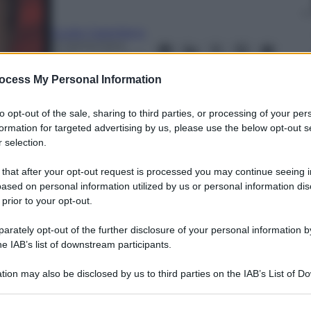
Guido Castellano
12 Settembre
2024
– Lettura: 3
minuti
ocess My Personal Information
to opt-out of the sale, sharing to third parties, or processing of your per
formation for targeted advertising by us, please use the below opt-out s
 selection.
 that after your opt-out request is processed you may continue seeing i
ased on personal information utilized by us or personal information dis
 prior to your opt-out.
nti preferite
rately opt-out of the further disclosure of your personal information by
rado di accelerare le microlavorazioni
he IAB’s list of downstream participants.
aceutica, elettronico, dell’alta gioielleria
tion may also be disclosed by us to third parties on the IAB’s List of 
 that may further disclose it to other third parties.