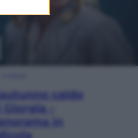
In Edicola
’autunno caldo
i Giorgia –
anorama in
dicola