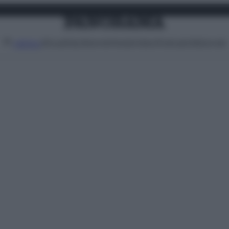
Attualità
Lifestyle
Moda
Video
Podcast
Abbonati
MENU