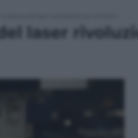
»
La startup del laser rivoluzionario per l’industria
del laser rivoluz