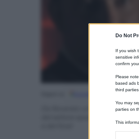
Do Not Pr
If you wish 
sensitive in
confirm your
Please note
based ads b
third parties
Google
Discover
Fo
Seguici su
You may sepa
Da Rovereto un’innovazione in g
parties on t
dal settore spaziale a quello farm
This informa
e del food
Participants