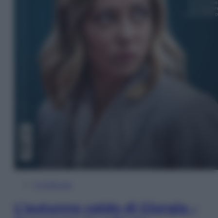
In Edicola
L’autunno caldo di Giorgia –