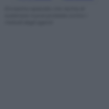
Ennesimo episodio che rischia di
scatenare nuove proteste contro i
metodi degli agenti