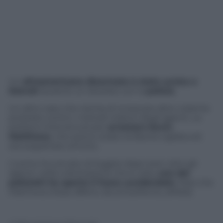
Un
afroamericano disarmato è stato ucciso a
Detroit
durante un diverbio con la
polizia
.
Un altro caso che rischia di innescare altre violente
proteste contro i metodi violenti degli agenti. La
polizia è intervenuta per
arrestare Kevin
Matthews
, che aveva violato la libertà vigilata ed
era sospettato di furto.
L’uomo ha cercato di fuggire dopo aver visto gli
agenti: nella colluttazione che è nata,
uno dei
poliziotti ha aperto il fuoco uccidendolo
. Pare che
Matthews fosse affetto da schizofrenia. (ANSA)