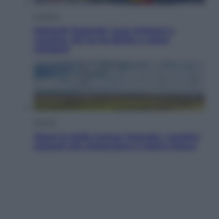
Cronaca
Dolomiti Superski, ecco rimborsi e
voucher: chi ne ha diritto e come
chiederli
Energia
Aiuto! In Italia manca l’energia. I quattro
ostacoli che minacciano il nostro futuro