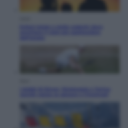
Viaggi
Eclissi totale e stelle cadenti: dove
ammirare il cielo più spettacolare
dell’estate
Sport
I dubbi di Sinner, fisioterapia a Torino:
Jannik valuta se giocare a Cincinnati