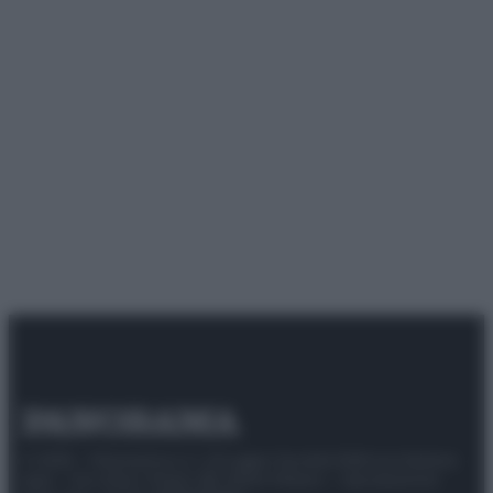
© 2025 – Panorama s.r.l. (Gruppo Società Editrice Italiana
spa) – Via Vittor Pisani 28, 20124 Milano – riproduzione