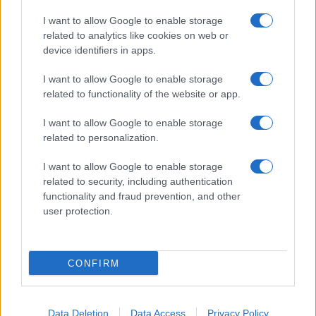
I want to allow Google to enable storage
related to analytics like cookies on web or
device identifiers in apps.
I want to allow Google to enable storage
related to functionality of the website or app.
I want to allow Google to enable storage
related to personalization.
I want to allow Google to enable storage
related to security, including authentication
functionality and fraud prevention, and other
user protection.
CONFIRM
Data Deletion
Data Access
Privacy Policy