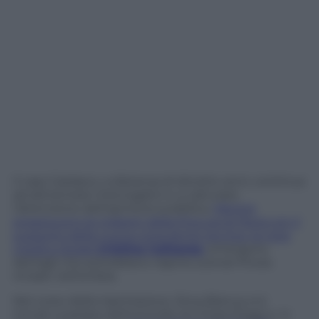
Il caso Garlasco, a distanza di diciotto anni, continua
ad alimentare interrogativi e a catturare
l’attenzione dell’opinione pubblica.
Mentre
proseguono le indagini della Procura di Pavia con il
supporto della nuova consulente tecnica, la nota
medico-legale
Cristina Cattaneo
,
emergono
dettagli che potrebbero riaprire scenari finora
rimasti nell’ombra.
Nel corso della trasmissione
Zona Bianca
, si è
tornati a parlare dell’omicidio di Chiara Poggi e, in