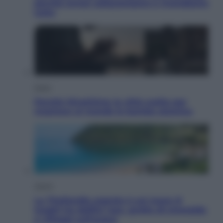
perché ormai collezioniamo e rivendiamo
tutto
Esteri
Perché Hiroshima: la città scelta per
mostrare al mondo la bomba atomica
Viaggi
La Thailandia segreta è sul mare: 8
luoghi tra delfini rosa, grotte di smeraldo
e villaggi sull’acqua