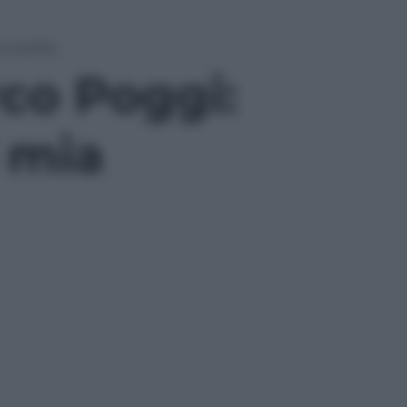
 sorella»
rco Poggi:
i mia