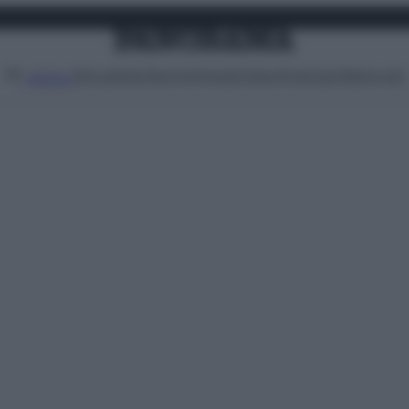
Attualità
Lifestyle
Moda
Video
Podcast
Abbonati
MENU