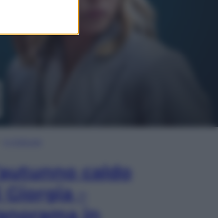
In Edicola
’autunno caldo
i Giorgia –
anorama in