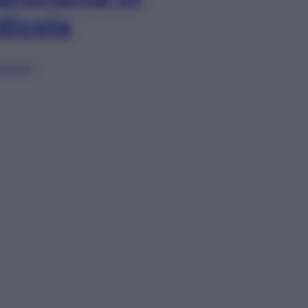
dicola
lia ora