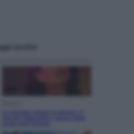
ggi anche
Televisione
Le schegge riporta su Disney+ il
lato più seducente e oscuro della
moda anni Ottanta