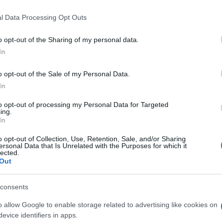
 that this website/app uses one or more Google services and may gath
l Data Processing Opt Outs
including but not limited to your visit or usage behaviour. You may click 
 to Google and its third-party tags to use your data for below specifi
o opt-out of the Sharing of my personal data.
ogle consent section.
In
o opt-out of the Sale of my Personal Data.
In
to opt-out of processing my Personal Data for Targeted
ing.
lta in cui Marco Poggi si è espresso sull’omicidio
In
mico Andrea Sempio
, considerato colpevole dalla
ello di Chiara ha deciso finalmente di rompere il
o opt-out of Collection, Use, Retention, Sale, and/or Sharing
venerdì 5 giugno lo vedrà infatti protagonista di una
ersonal Data that Is Unrelated with the Purposes for which it
lected.
quest’ultima, diffusa nelle ultime ore dalla
Out
o tutto il proprio dolore e la propria amarezza. In
cenda di Garlasco sia stata raccontata nel corso
el rispetto e quella riservatezza che sarebbero
consents
 già consumati da una tragedia immane.
o allow Google to enable storage related to advertising like cookies on
evice identifiers in apps.
 Poggi su Garlasco