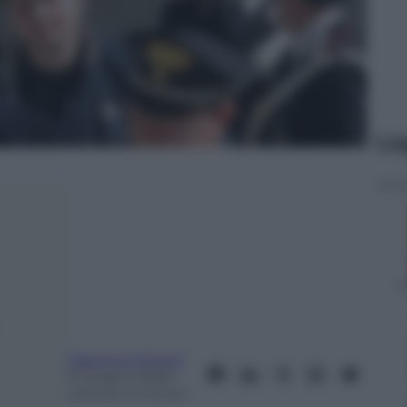
Le
Giacomo Ferruti
5 Giugno 2026
–
Lettura: 3 minuti