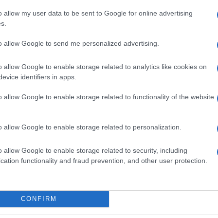
o allow my user data to be sent to Google for online advertising
s.
 mostrato uno dei lati più commoventi e anche
el fratello di Chiara, commosso nel suo ricordo ma
to allow Google to send me personalized advertising.
i anni, a seguito delle varie indagini che si sono
 più è che hanno rovinato l’immagine di Chiara», ha
o allow Google to enable storage related to analytics like cookies on
evice identifiers in apps.
n è mai stato indagato, rappresenta anzi la parte
pure, soprattutto negli ultimi mesi, sono emerse
o allow Google to enable storage related to functionality of the website
nei suoi confronti:
«Si è iniziato a parlare anche
he non puoi farci nulla, però fa male», racconta con
o allow Google to enable storage related to personalization.
o riusciremo finalmente
o allow Google to enable storage related to security, including
cation functionality and fraud prevention, and other user protection.
nchiesta
relativa all’amico d’infanzia, Andrea
CONFIRM
ato come, con la riapertura delle indagini, la
per l’ennesima volta un dramma spaventoso che il