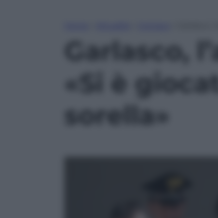
Home
»
Attualità
»
Cronaca
»
Garlasco, 
Garlasco, l
«Si è gioca
sorella»