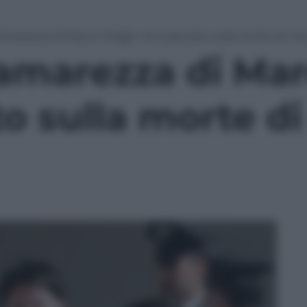
l’amarezza di Marco Poggi: «Si è giocato sulla morte di mia
’amarezza di Ma
to sulla morte d