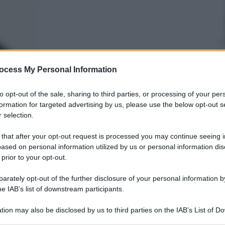
ocess My Personal Information
to opt-out of the sale, sharing to third parties, or processing of your per
formation for targeted advertising by us, please use the below opt-out s
nti preferite
 selection.
o a «Quarto Grado», parla per la prima
 that after your opt-out request is processed you may continue seeing i
ono le anticipazioni trasmesse su
ased on personal information utilized by us or personal information dis
 prior to your opt-out.
rately opt-out of the further disclosure of your personal information by
he IAB’s list of downstream participants.
tion may also be disclosed by us to third parties on the IAB’s List of 
 that may further disclose it to other third parties.