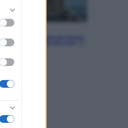
er and store
to grant or
ed purposes
Cinema
Robin Hood – Il prezzo del sangue:
Hugh Jackman, altro che eroe! – Il
video in esclusiva