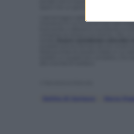
tempo non è riuscito a guarire: «Ci siamo
Spero che un giorno riusciremo finalme
L’
akmè
tragico delle dichiarazioni del fr
momento in cui ha accennato alle indagi
fuoriuscite, e abbiamo contribuito a cos
compresi se stesso e la vittima. «Per un 
sorella.
Essere considerato coinvolto 
avrebbe potuto frenare alcune ricostruzi
Nella puntata di
Quarto Grado
, in cui sa
dubbio un quadro più completo, che e
alla vicenda di Garlasco.
© Riproduzione Riservata
Delitto Di Garlasco
, 
Marco Pog