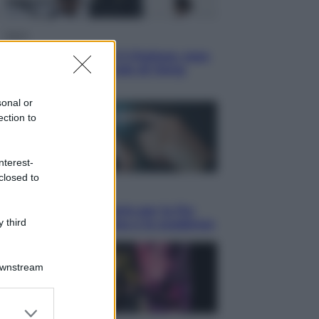
Sport
La Juventus batte il Chelsea: cosa
ha detto l’amichevole di Hong
Kong
sonal or
ection to
nterest-
closed to
Economia
IT Wallet obbligatorio per la Pa:
 third
cos’è, come funziona e le scadenze
Downstream
er and store