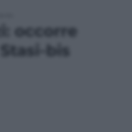
si-bis
i: occorre
Stasi-bis