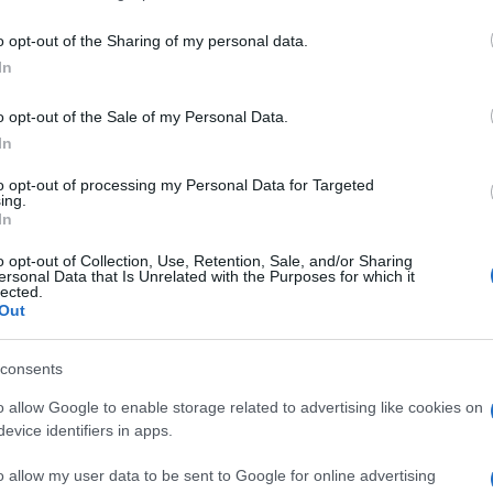
including but not limited to your visit or usage behaviour. You may click 
 to Google and its third-party tags to use your data for below specifi
o opt-out of the Sharing of my personal data.
ogle consent section.
In
o opt-out of the Sale of my Personal Data.
In
to opt-out of processing my Personal Data for Targeted
o) categorie dello spirito. Il delitto di Garlasco è
ing.
 morte di Chiara Poggi, avvenuta il 13 agosto 2007,
In
quella giustizia che, come scrisse Sciascia nel
uale per tutti”.
o opt-out of Collection, Use, Retention, Sale, and/or Sharing
ersonal Data that Is Unrelated with the Purposes for which it
efinitivo che avanza verso la revisione del
lected.
evolezza poggia su basi piuttosto esili, siamo di
Out
udiziario, ma a qualcosa di più inquietante:
un
tare della verità in sé, importa la propria
consents
oprie intuizioni e convinzioni. Come se in gioco non
ra, la vita di un probabile innocente che ha
o allow Google to enable storage related to advertising like cookies on
 indagato che rischia di finire, senza le prove
evice identifiers in apps.
, esattamente come il suo predecessore.
o allow my user data to be sent to Google for online advertising