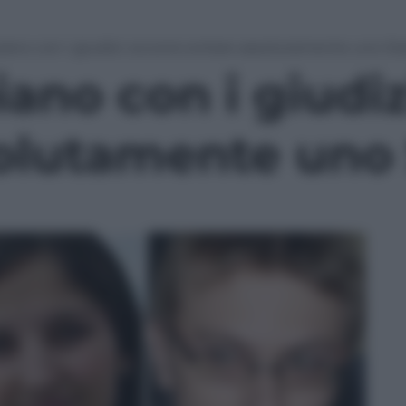
piano con i giudizi: occorre evitare assolutamente uno Sta
iano con i giudiz
olutamente uno 