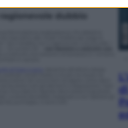
i ragionevole dubbio
a sua formulazione anglosassone che abbiamo
e riserviamo alle mode intellettuali, esige la
. Qui il dubbio non è ragionevole: è strutturale. I
nta — la numero 33 —
non bastano a costruire una
, a costruire una versione romanzesca. E i romanzi,
ontare in carcere.
ello di Stasi ci sono
, dal primo all’ultimo: stesso
L
io, podcast, social media, e chi più ne ha più ne
 presunzione nel convincerci di sapere come siano
d
senza avere tutti gli elementi a disposizione. Farsi
za, ma a dare le risposte deve essere la giustizia.
iate. La storia dovrebbe insegnare a non ripetere gli
P
si bis, purtroppo, vi sono tutti.
e