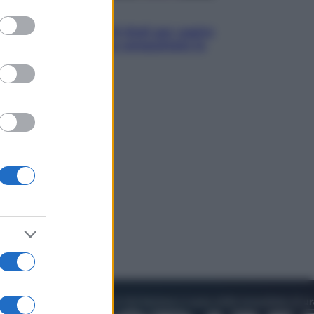
to grant or
Televisione
ed purposes
Estate da anime: 10 titoli per capire
il fenomeno che ha conquistato la
cultura pop