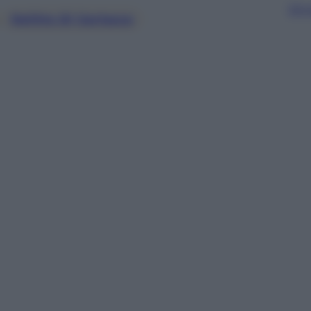
Sfog
, 
Delitto Di Garlasco