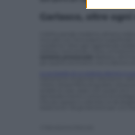
Garlasco, oltre ogn
Il diritto penale moderno, almeno nell
mutuato con l’entusiasmo superficiale ch
condanna “oltre ogni ragionevole dubbio”
soliloqui intercettati, il Dna, un’impro
certezza processuale
. Bastano, semmai
per quanto avvincenti, non si devono sc
Le avvisaglie di un epilogo identico a qu
trattamento di giornali, televisione, rad
metta. Stessa fretta di giudizio, stessa
andate le cose, dopo tutti questi anni e 
domande è lecito e sintomo di intelligen
Che poi, spesso e volentieri, le dà sbagl
stessi errori. Ma gli elementi per uno Sta
© Riproduzione Riservata