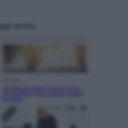
ggi anche
Economia
Vendemmia 2026, meno uva ma
più qualità: il vino italiano cambia
strategia