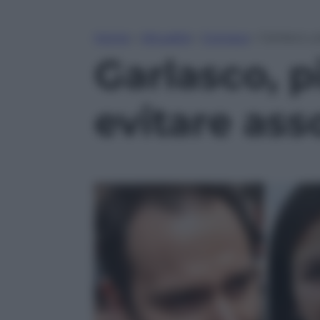
Home
»
Attualità
»
Cronaca
»
Garlasco, 
Garlasco, p
evitare ass