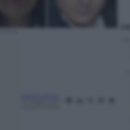
Le
si (Ansa)
Giacomo Ferruti
20 Maggio 2026
–
Lettura: 3 minuti