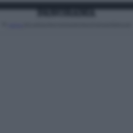
Attualità
Lifestyle
Moda
Video
Podcast
Abbonati
MENU