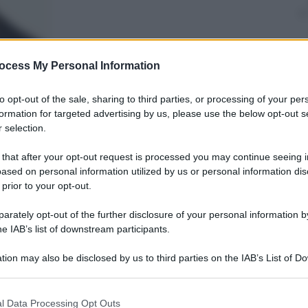
ocess My Personal Information
to opt-out of the sale, sharing to third parties, or processing of your per
nti preferite
formation for targeted advertising by us, please use the below opt-out s
 selection.
i, il caso Garlasco riflette una questione
atico e giustizia rischiano di
 that after your opt-out request is processed you may continue seeing i
ased on personal information utilized by us or personal information dis
 prior to your opt-out.
rately opt-out of the further disclosure of your personal information by
he IAB’s list of downstream participants.
tion may also be disclosed by us to third parties on the IAB’s List of 
 that may further disclose it to other third parties.
 that this website/app uses one or more Google services and may gath
l Data Processing Opt Outs