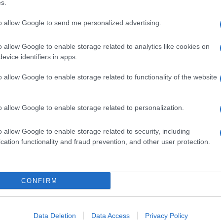
aria che non torna
s.
to allow Google to send me personalized advertising.
Andrea Sempio — l’amico del fratello di Chiara, che
roccio sessuale respinto — presenta
lacune
o allow Google to enable storage related to analytics like cookies on
be appostato in giardino, avrebbe colpito con un
evice identifiers in apps.
in bagno per specchiarsi — per specchiarsi, si badi
cina che non è mai stato analizzato. Dopodiché
o allow Google to enable storage related to functionality of the website
co di sangue, fino a casa della nonna, la quale non
cchia. La nonna come personaggio beckettiano:
a testimonianza.
o allow Google to enable storage related to personalization.
iera di Chiara Poggi
o allow Google to enable storage related to security, including
cation functionality and fraud prevention, and other user protection.
ava al momento della morte — elemento trascurato,
e dei Poggi, Dario Redaelli, segnala tracce di Dna
no. E qui entra in scena Alberto Stasi, il fidanzato
CONFIRM
ichiara di non aver mai visto quell’accessorio in
’ultimo viaggio insieme a Londra. “Chiara non mi
ancata spiegazione, cristallizzata a verbale, è
ta la vicenda:
un oggetto senza storia, portato
Data Deletion
Data Access
Privacy Policy
pra il Dna di qualcuno.