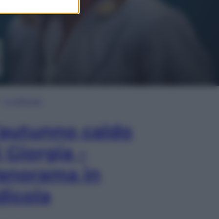
In Edicola
’autunno caldo
i Giorgia –
anorama in
dicola