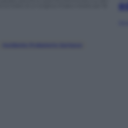
 pesare, perché su quel Dna femminile e su altri
e
i la chiave di un enigma rimasto irrisolto per 18
Sfog
Incidente Probatorio Garlasco