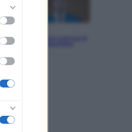
er and store
to grant or
ed purposes
Opinioni
Il vergognoso silenzio sugli hub di
Pedro Sanchez in Mauritania