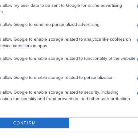
o allow my user data to be sent to Google for online advertising
s.
bbe infatti emerso un profilo genetico femminile,
 conferma quanto scritto nella relazione
to allow Google to send me personalized advertising.
is di Parma. In quel documento, i reperti
ficati con l’etichetta «vittima», mentre quelli
i X».
Fra questi, tre sono rimasti senza identità:
il
o allow Google to enable storage related to analytics like cookies on
glia porta a soffietto» della cantina; il numero 59,
evice identifiers in apps.
 il numero 60, raccolto dalla «maniglia porta di
o allow Google to enable storage related to functionality of the website
i dai carabinieri nelle prime ore dell’indagine,
uciano Garofano.
Proprio lui, oggi consulente di
o in qualità di “memoria storica” del caso, aveva
o allow Google to enable storage related to personalization.
hi. I campioni furono raccolti da punti chiave
ntina,
dove era stato trascinato il corpo di Chiara
;
o allow Google to enable storage related to security, including
 secondo le sentenze che hanno condannato Alberto
cation functionality and fraud prevention, and other user protection.
ripulirsi dal sangue
; e infine il portone d’ingresso,
le prima della fuga
. Sullo sfondo rimane anche
sciata da uno degli aggressori durante la fuga.
CONFIRM
 femminile non portò