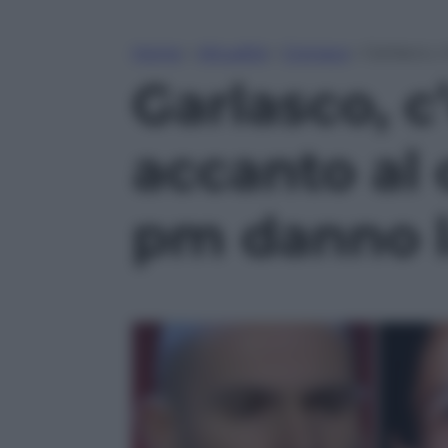
Home
»
Attualità
»
Cronaca
»
Garlasco, 
Garlasco, 
accanto al 
pm danno l