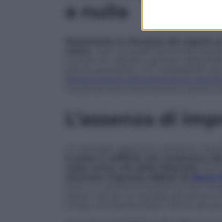
a nulla
Nonostante la rilevanza dei reperti, le
nome.
I test sul profilo femminile diede
numero di marcatori genetici disponibil
potuto procedere con comparazioni più
frequentavano abitualmente la casa dei
marginali: erano stati raccolti in punti c
L’assenza di imp
Un dettaglio aggiuntivo alimenta i dub
la porta a soffietto che conduceva alla
corpo senza vita della fidanzata.
Quell
emersero impronte digitali di
Marco 
oltre a un profilo di Dna femminile rima
stesso vale per la maniglia del portone
Chiara, nonostante fosse l’ultimo ad aver