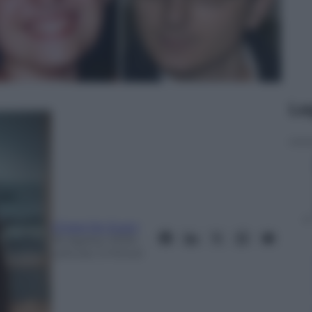
Le
Chiara De Zuani
25 Agosto 2025
–
Lettura: 3 minuti