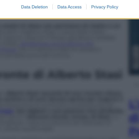
Data Deletion
Data Access
Privacy Policy
 analisi di allora non permisero di risalire a un
ro esito negativo, forse a causa dello scarso
i. Eppure, osserva
Il Tempo
, già allora si sarebbe
 mirate,
ad esempio con le donne che
 Poggi.
Non si trattava infatti di campioni
ruciali della scena del crimine.
ronte di Alberto Stasi
bi.
Alberto Stasi raccontò di aver trovato chiusa
 cantina e di aver dovuto aprirla per scoprire il
L
a stessa porta fu smontata e analizzata dai Ris:
Poggi
, due digitali e una palmare mai attribuite,
d
sto ignoto.
Nessuna traccia, invece, di Stasi.
Lo
 d’ingresso: nessuna impronta del fidanzato di
P
 varcato quella soglia.