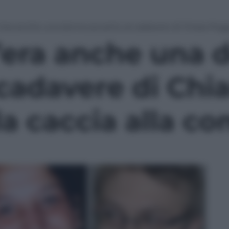
c’era anche una donna accanto al cadavere di Chiara Poggi
c’era anche una 
cadavere di Chia
a caccia alla co