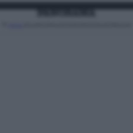
Attualità
Lifestyle
Moda
Video
Podcast
Abbonati
MENU