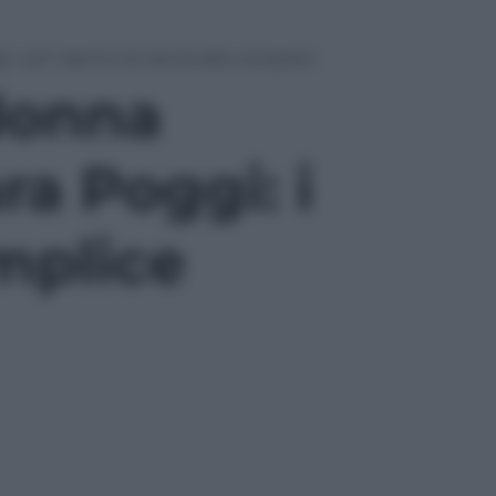
: i pm danno la caccia alla complice
donna
ra Poggi: i
mplice