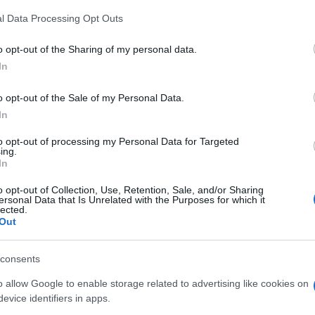
 that this website/app uses one or more Google services and may gath
l Data Processing Opt Outs
including but not limited to your visit or usage behaviour. You may click 
 to Google and its third-party tags to use your data for below specifi
o opt-out of the Sharing of my personal data.
ogle consent section.
In
o opt-out of the Sale of my Personal Data.
In
to opt-out of processing my Personal Data for Targeted
ing.
In
enne brutalmente uccisa nella villetta di via
 questa l’ipotesi che sostiene la nuova inchiesta
o opt-out of Collection, Use, Retention, Sale, and/or Sharing
indagato per concorso in omicidio con ignoti
ersonal Data that Is Unrelated with the Purposes for which it
a vittima.
L’idea che quel giorno nell’abitazione ci
lected.
:
a suggerirlo sono nuovi accertamenti ancora
Out
ementi mai del tutto valorizzati nelle centinaia di
portato da
Il Tempo
.
Tra questi indizi, il più
consents
donna sulla scena del delitto.
o allow Google to enable storage related to advertising like cookies on
tici senza identità
evice identifiers in apps.