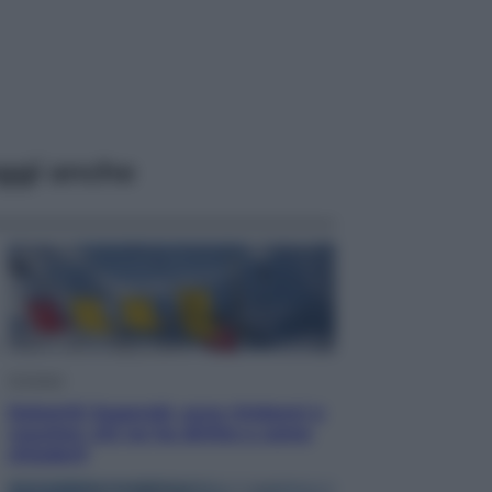
ggi anche
Cronaca
Dolomiti Superski, ecco rimborsi e
voucher: chi ne ha diritto e come
chiederli