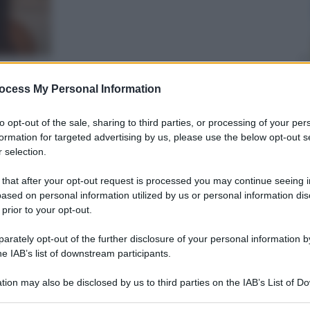
ocess My Personal Information
to opt-out of the sale, sharing to third parties, or processing of your per
formation for targeted advertising by us, please use the below opt-out s
nti preferite
 selection.
femminile, impronte anonime e reperti
 that after your opt-out request is processed you may continue seeing i
ased on personal information utilized by us or personal information dis
ano al centro dell’inchiesta e alimentano
 prior to your opt-out.
rately opt-out of the further disclosure of your personal information by
he IAB’s list of downstream participants.
tion may also be disclosed by us to third parties on the IAB’s List of 
 that may further disclose it to other third parties.