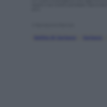
Un vuoto investigativo che oggi torna a
reperti mai chiariti potrebbe nasconders
anni.
© Riproduzione Riservata
Delitto Di Garlasco
, 
Garlasco
, 