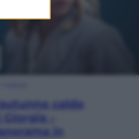
In Edicola
’autunno caldo
i Giorgia –
anorama in