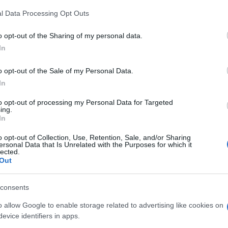
 that this website/app uses one or more Google services and may gath
l Data Processing Opt Outs
including but not limited to your visit or usage behaviour. You may click 
 to Google and its third-party tags to use your data for below specifi
o opt-out of the Sharing of my personal data.
ogle consent section.
In
o opt-out of the Sale of my Personal Data.
In
to opt-out of processing my Personal Data for Targeted
ing.
In
o opt-out of Collection, Use, Retention, Sale, and/or Sharing
ersonal Data that Is Unrelated with the Purposes for which it
lected.
Out
cassaforte della farmacia dell’
ospedale Israelitico
naccia che negli ultimi anni ha iniziato a
consents
nza anche in Italia: la sottrazione di oppioidi
are il
mercato illegale
. Le fiale, una volta uscite
o allow Google to enable storage related to advertising like cookies on
ire nelle piazze di spaccio oppure essere
evice identifiers in apps.
,
con conseguenze potenzialmente devastanti