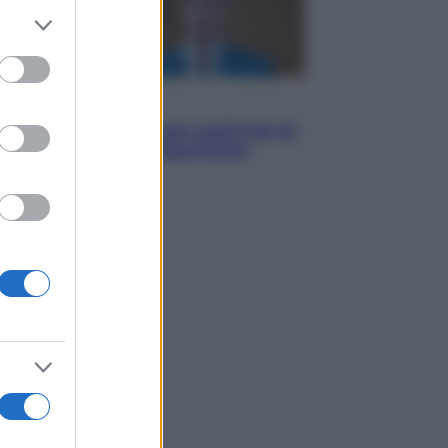
er and store
to grant or
ed purposes
Opinioni
Il vergognoso silenzio sugli hub di
Pedro Sanchez in Mauritania