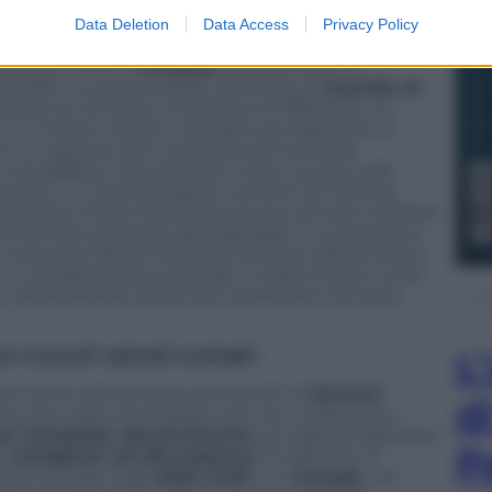
Data Deletion
Data Access
Privacy Policy
a un episodio isolato
denziato come il
Fentanyl
sia diventato un
nalità. La scorsa estate, ad Ariccia, la
Guardia di
sesso di ventotto compresse di Effentora, un
 un timbro medico utilizzato per falsificare le
irono un sistema che consentiva di ottenere
e contraffatte, dimostrando come, accanto allo
 anche un mercato basato sul furto di ricettari,
sanitaria. Poche settimane prima, sempre nell’area
o fermato all’uscita dell’ospedale in cui prestava
numerose fiale di Fentanyl sottratte alla struttura
o e il professionista arrestato, confermando come,
gere direttamente personale autorizzato ad avere
L
ono mancati episodi analoghi
itarie hanno denunciato ammanchi di
farmaci
d
nno più volte smantellato reti che utilizzavano
oni compilate abusivamente
per approvvigionarsi
P
ri
analgesici ad alta potenza
. Si tratta di un
uanto accade negli
Stati Uniti
o in
Canada
, ma