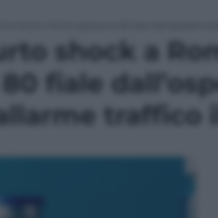
urto shock a Roma: spariscono 80 fiale dall’ospedale Israeli
furto shock a Ro
80 fiale dall’os
 allarme traffico 