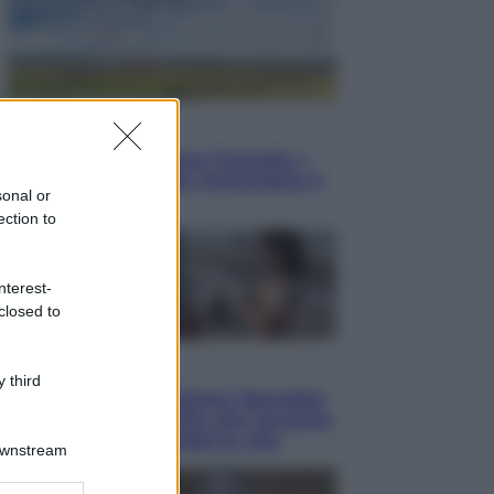
Energia
Aiuto! in Italia manca l’energia. I
quattro ostacoli che minacciano il
sonal or
nostro futuro
ection to
nterest-
closed to
Cinema
 third
Tony, il giovane Anthony Bourdain
prima del mito: il film che racconta
l’estate che gli cambiò la vita
Downstream