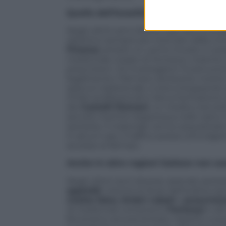
Quello dell’Israelitico non rappresent
Negli ultimi anni diversi casi hanno evi
obiettivo sempre più ricercato dalla crimi
Finanza
arrestò un uomo trovato in pos
medicinale a base di Fentanyl, insieme a
prescrizioni. Gli investigatori ricostru
legalmente il farmaco attraverso ricett
spaccio tradizionale, si stia sviluppando
timbri professionali e documentazione 
dei
Castelli Romani
, un medico era stat
servizio mentre trasportava nello zaino 
sanitaria. Il materiale venne sequestrat
in alcuni casi, il traffico possa coinvol
accesso ai farmaci.
Anche in altre regioni italiane non s
Negli ultimi anni diverse aziende san
oppioidi
, mentre le forze dell’ordine ha
ricette false
,
timbri rubati
o
prescrizi
di medicinali contenenti
Fentanyl
e alt
fenomeno ancora limitato rispetto a q