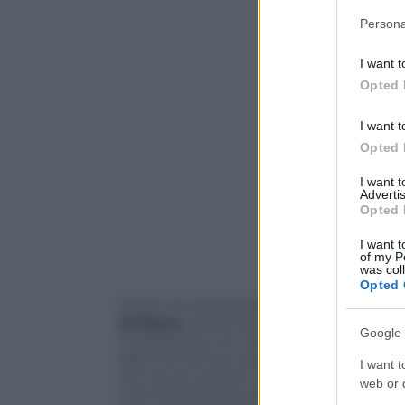
Please note
Persona
information 
deny consent
I want t
in below Go
Opted 
I want t
Opted 
I want 
Advertis
Opted 
I want t
of my P
was col
Opted 
Il furto di ottanta fiale di
Fentanyl
dalla 
di Roma
riaccende i riflettori su una mi
Google 
manifestarsi con sempre maggiore freque
destinati all’uso ospedaliero per aliment
I want t
dai circuiti sanitari, possono infatti fin
web or d
commercializzate attraverso il
dark web