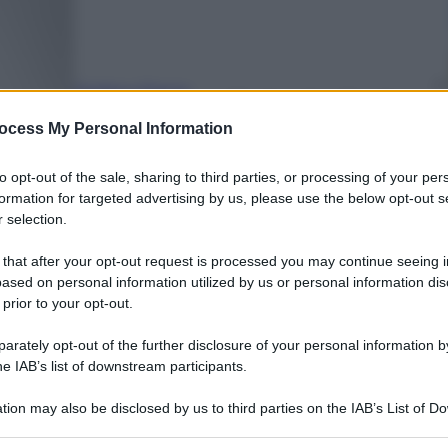
Stefano Piazza
3 Luglio 2026
–
ocess My Personal Information
Lettura: 4 minuti
to opt-out of the sale, sharing to third parties, or processing of your per
formation for targeted advertising by us, please use the below opt-out s
 selection.
 that after your opt-out request is processed you may continue seeing i
ased on personal information utilized by us or personal information dis
 prior to your opt-out.
nti preferite
rately opt-out of the further disclosure of your personal information by
 Roma: rubate 80 fiale di Fentanyl.
he IAB’s list of downstream participants.
rto dell’oppioide decine di volte più
tion may also be disclosed by us to third parties on the IAB’s List of 
 that may further disclose it to other third parties.