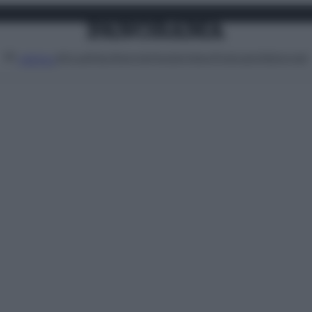
Attualità
Lifestyle
Moda
Video
Podcast
Abbonati
MENU