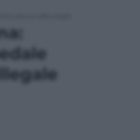
tico, allarme traffico illegale
ma:
pedale
illegale