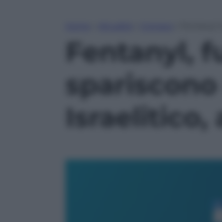
Home
»
Attualità
»
Cronaca
»
Fentanyl, f
Fentanyl, 
spariscono 
Israelitico,