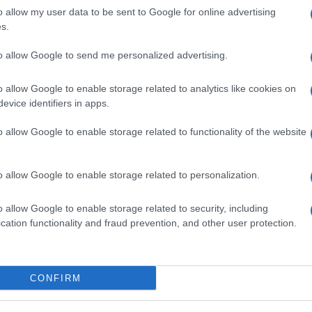
L’allarme è scattato quando il personale della
o allow my user data to be sent to Google for online advertising
liana, ha aperto la cassaforte della farmacia
s.
fiale di Fentanyl
, uno dei più
potenti analgesici
stesia
e il trattamento del dolore severo. Il farmaco,
to allow Google to send me personalized advertising.
fina, viene normalmente impiegato esclusivamente
o a causa dell’elevato rischio di dipendenza e
o allow Google to enable storage related to analytics like cookies on
evice identifiers in apps.
li dell’ospedale hanno immediatamente denunciato
iato le indagini ascoltando farmacisti, personale
o allow Google to enable storage related to functionality of the website
vestigatori si sono trovati subito davanti a un
 la cassaforte non presentava alcun segno di
ntativo di scasso. Un dettaglio che lascia ipotizzare
sse della chiave o comunque avesse accesso
o allow Google to enable storage related to personalization.
to dalla struttura sanitaria, quella chiave è
 che amplia il ventaglio delle
ipotesi
o allow Google to enable storage related to security, including
furto della chiave né un eventuale coinvolgimento
cation functionality and fraud prevention, and other user protection.
l momento nessuna pista è stata esclusa. Il timore
rò la destinazione delle fiale. Una volta sottratto al
ere rivenduto illegalmente a
tossicodipenden
ti
ostanze stupefacenti, aumentando in modo
li
Stati Uniti
proprio il mercato clandestino del
CONFIRM
sanitaria senza precedenti, con decine di migliaia di