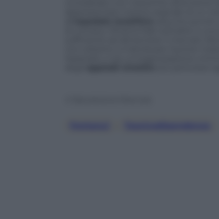
considerato con crescente attenzione d
rappresentare il primo segnale di un me
all’
ospedale Israelitico
assume quindi un
di cronaca. Ottanta fiale sottratte a un
sufficiente ad alimentare il mercato ill
non soltanto a individuare l’autore mater
l’episodio vi sia un’organizzazione crimin
degli
oppioidi sintetici
più pericolosi og
© Riproduzione Riservata
Fentanyl
, 
Tossicodipendenze