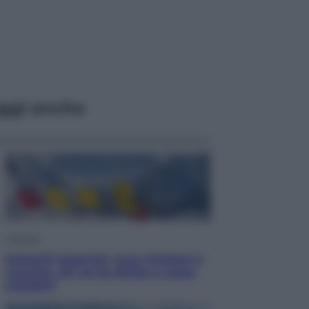
ggi anche
Cronaca
Dolomiti Superski, ecco rimborsi e
voucher: chi ne ha diritto e come
chiederli