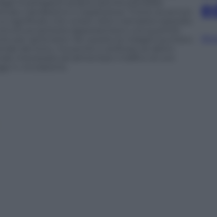
e
agli investigatori proprio perché potrebbe
rcato clandestino in espansione. Il furto avvenuto
 significato che va ben oltre il semplice episodio
a struttura sanitaria rappresentano una quantità
Sfog
ecito per settimane. Per questo le indagini puntano
iale del furto, ma anche a verificare se dietro
ale interessata ad alimentare il traffico di uno
gi in circolazione.