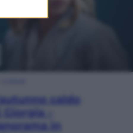
In Edicola
’autunno caldo
i Giorgia –
anorama in