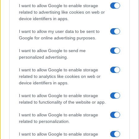
I want to allow Google to enable storage
related to advertising like cookies on web or
device identifiers in apps.
I want to allow my user data to be sent to
Google for online advertising purposes.
I want to allow Google to send me
personalized advertising.
I want to allow Google to enable storage
related to analytics like cookies on web or
device identifiers in apps.
I want to allow Google to enable storage
related to functionality of the website or app.
I want to allow Google to enable storage
related to personalization.
I want to allow Google to enable storage