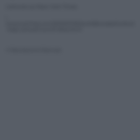
L’articolo sul New York Times
|
www.nytimes.com/2016/01/26/world/europe/corsico\
-italy\-school\-lunch\-fees.html
© Riproduzione Riservata