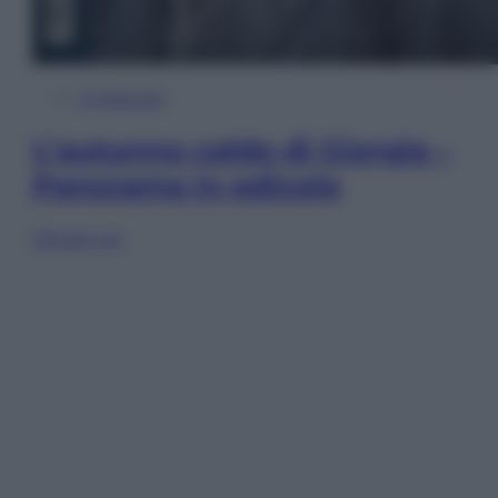
In Edicola
L’autunno caldo di Giorgia –
Panorama in edicola
Sfoglia ora