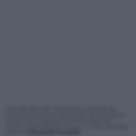
ll sito del
New York Times
dedica stamane alla
controversa decisione del sindaco del comune di
Corsico (Mi) di tagliare la mensa scolastica ai
bambini delle famiglie morose un lungo reportage
a firma di
Elisabetta Povoledo
.