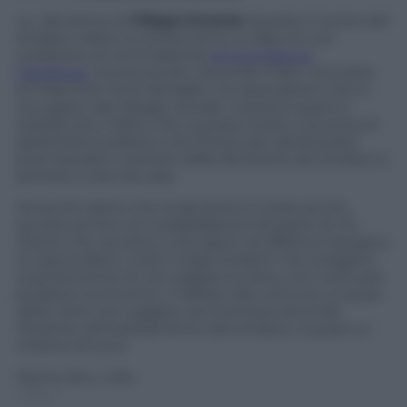
La decisione di
Filippo Errante
(questo il nome del
sindaco, eletto lo scorso anno, a capo di una
coalizione di centrodestra)
annunciata su
Facebook
ha provocato, secondo il NyT, una serie
di malumori tra le famiglie e le associazioni che si
occupano del disagio sociale. A preoccupare è
soprattutto il fatto che si possa creare una sorta di
apartheid scolastico che finisce per ghettizzare
quei bambini costretti dalla decisione del sindaco a
portarsi il cibo da casa.
Va anche detto che la decisione è stata anche
accolta anche con soddisfazione da parte di chi
ritiene che, accanto a situazioni di effettivo bisogno,
si nascondano, molti, troppi furbetti che scelgano
scientemente di non pagare la retta, non certo per
problemi economici. Il debito del comune, a causa
delle rette non pagate, ammontava secondo
Ferrante, all’insediamento del sindaco, a quasi un
milione di euro.
Nome Sito | URL
— | —