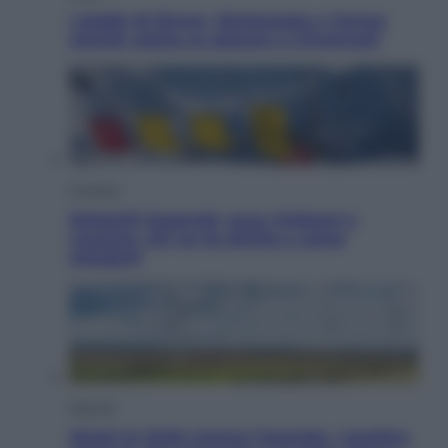
I dubbi di Sinner, fisioterapia a Torino:
Jannik valuta se giocare a Cincinnati
Cronaca
Dolomiti Superski, ecco rimborsi e
voucher: chi ne ha diritto e come
chiederli
Energia
Aiuto! In Italia manca l’energia. I quattro