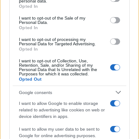
personal data.
Opted In
Please note that this website/app uses one or more Google
services and may gather and store information including but
I want to opt-out of the Sale of my
Personal Data.
not limited to your visit or usage behaviour. You may click to
Opted In
grant or deny consent to Google and its third-party tags to
use your data for below specified purposes in below Google
I want to opt-out of processing my
consent section.
Personal Data for Targeted Advertising.
Opted In
I want to opt-out of Collection, Use,
Retention, Sale, and/or Sharing of my
Personal Data that Is Unrelated with the
Purposes for which it was collected.
Opted Out
Google consents
I want to allow Google to enable storage
related to advertising like cookies on web or
device identifiers in apps.
I want to allow my user data to be sent to
Google for online advertising purposes.