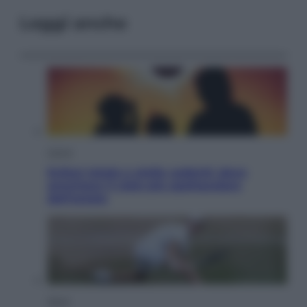
Leggi anche
Viaggi
Eclissi totale e stelle cadenti: dove
ammirare il cielo più spettacolare
dell’estate
Sport