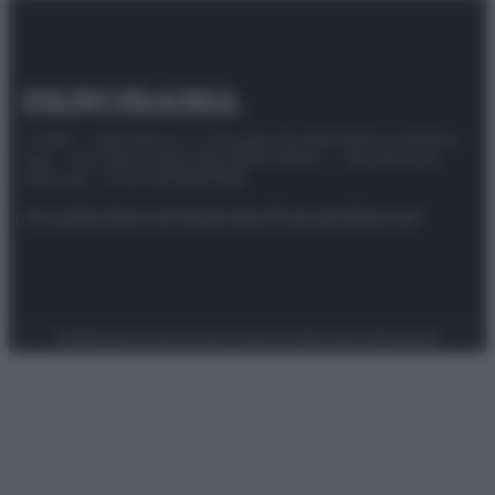
© 2025 – Panorama s.r.l. (Gruppo Società Editrice Italiana
spa) – Via Vittor Pisani 28, 20124 Milano – riproduzione
riservata – P.IVA 10518230965
Attualità
Lifestyle
Moda
Video
Podcast
Abbonati
Preferenze Privacy
Privacy Policy
Cookie Policy
Note legali