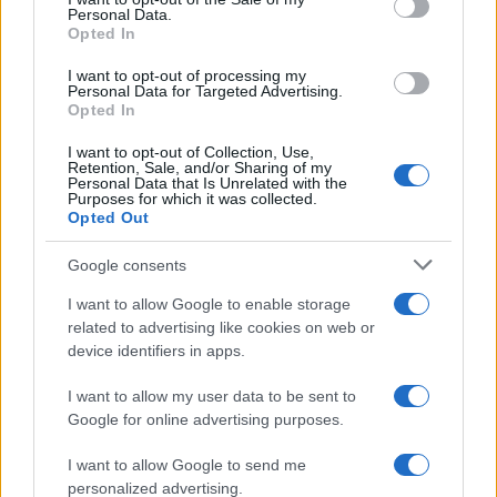
Personal Data.
not limited to your visit or usage behaviour. You may click to
Opted In
grant or deny consent to Google and its third-party tags to
use your data for below specified purposes in below Google
I want to opt-out of processing my
consent section.
Personal Data for Targeted Advertising.
Opted In
I want to opt-out of Collection, Use,
Retention, Sale, and/or Sharing of my
Personal Data that Is Unrelated with the
Purposes for which it was collected.
Opted Out
Google consents
I want to allow Google to enable storage
related to advertising like cookies on web or
device identifiers in apps.
I want to allow my user data to be sent to
Google for online advertising purposes.
I want to allow Google to send me
personalized advertising.