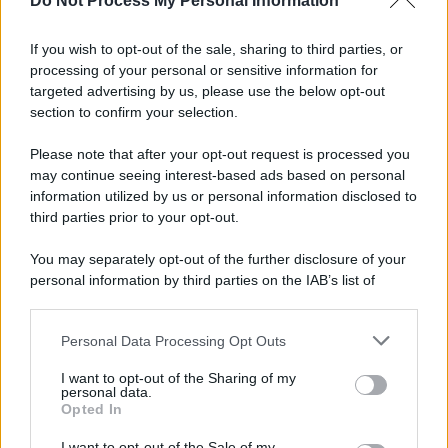
Do Not Process My Personal Information
If you wish to opt-out of the sale, sharing to third parties, or
processing of your personal or sensitive information for
targeted advertising by us, please use the below opt-out
section to confirm your selection.
Please note that after your opt-out request is processed you
may continue seeing interest-based ads based on personal
information utilized by us or personal information disclosed to
third parties prior to your opt-out.
You may separately opt-out of the further disclosure of your
personal information by third parties on the IAB’s list of
downstream participants.
Personal Data Processing Opt Outs
This information may also be disclosed by us to third parties
on the IAB’s List of Downstream Participants that may further
I want to opt-out of the Sharing of my
disclose it to other third parties.
personal data.
Opted In
Please note that this website/app uses one or more Google
services and may gather and store information including but
I want to opt-out of the Sale of my