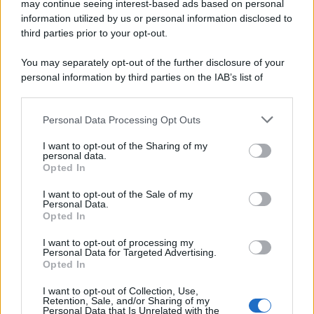
may continue seeing interest-based ads based on personal
information utilized by us or personal information disclosed to
third parties prior to your opt-out.
You may separately opt-out of the further disclosure of your
personal information by third parties on the IAB’s list of
downstream participants.
Personal Data Processing Opt Outs
This information may also be disclosed by us to third parties
on the IAB’s List of Downstream Participants that may further
I want to opt-out of the Sharing of my
disclose it to other third parties.
personal data.
Opted In
Please note that this website/app uses one or more Google
services and may gather and store information including but
I want to opt-out of the Sale of my
Personal Data.
not limited to your visit or usage behaviour. You may click to
Opted In
grant or deny consent to Google and its third-party tags to
use your data for below specified purposes in below Google
I want to opt-out of processing my
consent section.
Personal Data for Targeted Advertising.
Opted In
I want to opt-out of Collection, Use,
Retention, Sale, and/or Sharing of my
Personal Data that Is Unrelated with the