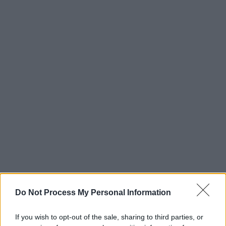
Do Not Process My Personal Information
If you wish to opt-out of the sale, sharing to third parties, or