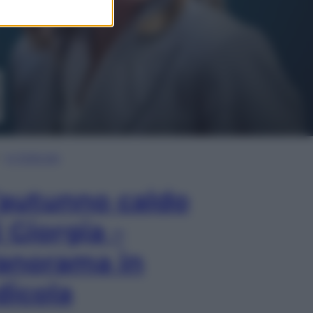
In Edicola
’autunno caldo
i Giorgia –
anorama in
dicola