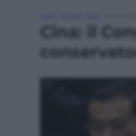
Home
»
Attualità
»
Esteri
»
Cina: il Cong
Cina: il Co
conservator