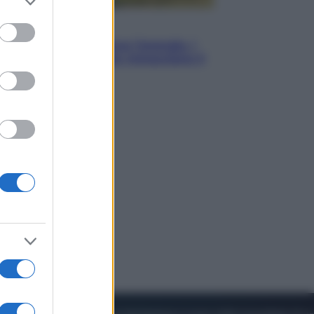
to grant or
ed purposes
Energia
Aiuto! In Italia manca l’energia. I
quattro ostacoli che minacciano il
nostro futuro