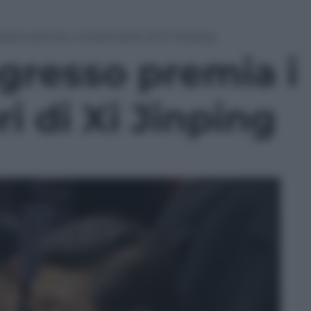
resso premia i conservatori di Xi Jinping
ngresso premia i
i di Xi Jinping