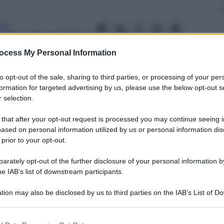
ita
 2012
– Lettura: 2 minuti
ocess My Personal Information
to opt-out of the sale, sharing to third parties, or processing of your per
formation for targeted advertising by us, please use the below opt-out s
 selection.
nti preferite
 that after your opt-out request is processed you may continue seeing i
residente uscente Hu Jintao, e con lui i
ased on personal information utilized by us or personal information dis
 puntato nella speranza che potessero
 prior to your opt-out.
rately opt-out of the further disclosure of your personal information by
he IAB’s list of downstream participants.
tion may also be disclosed by us to third parties on the IAB’s List of 
 that may further disclose it to other third parties.
 that this website/app uses one or more Google services and may gath