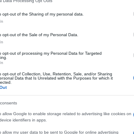
l Data Processing Opt Outs
including but not limited to your visit or usage behaviour. You may click 
 to Google and its third-party tags to use your data for below specifi
o opt-out of the Sharing of my personal data.
ogle consent section.
In
o opt-out of the Sale of my Personal Data.
In
to opt-out of processing my Personal Data for Targeted
ing.
In
ciare, i componenti del
Comitato permanente
presentato questa mattina delle Grande Sala del
o opt-out of Collection, Use, Retention, Sale, and/or Sharing
ito molto poco un Paese che aveva già
ersonal Data that Is Unrelated with the Purposes for which it
lected.
n
i vincitori, e in
Hu Jintao
il grande sconfitto di
Out
.
 ad essere il Presidente della Repubblica popolare,
consents
e l’uscita di scena di Hu Jintao sarà totale.
rtunità di tenere per altri due anni il controllo di
o allow Google to enable storage related to advertising like cookies on
litburo dall’esterno, la
Commissione militare
evice identifiers in apps.
 che è risultata più che comprensibile quando il
inque nomi, ha confermato che il nuovo Comitato
o allow my user data to be sent to Google for online advertising
ole.