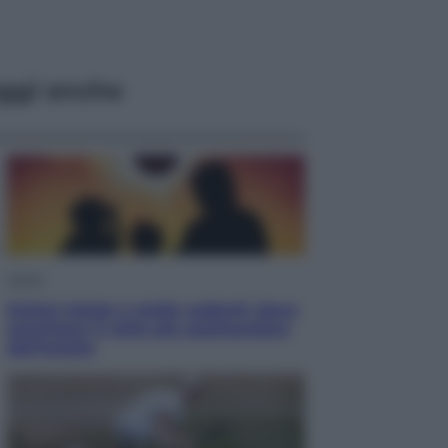
ggi anche
Viaggi
Eclissi totale e stelle cadenti: dove
ammirare il cielo più spettacolare
dell’estate