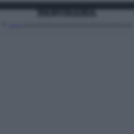
Attualità
Lifestyle
Moda
Video
Podcast
Abbonati
MENU