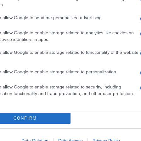
s.
rima che il “Governo Xi” avrebbe avuto
he Hu Jintao abbia deciso di fare più di un passo
to allow Google to send me personalized advertising.
prire un incarico pensato per limitare l’autonomia
di significato.
o allow Google to enable storage related to analytics like cookies on
del suo mentore Jiang Zemin non è solo legato
evice identifiers in apps.
gioranza nel Comitato permanente, quanto
udere
da quest’ultimo gli uomini forti di Hu Jintao.
o allow Google to enable storage related to functionality of the website
va” Cina? I conservatori non sono mai stati i
o allow Google to enable storage related to personalization.
Tuttavia, che la Repubblica popolare oggi ne abbia
. Quindi qualcosa sicuramente cambierà, ma non
 consolidato il suo potere all’interno dei confini
o allow Google to enable storage related to security, including
 riuscirci ha bisogno di
rilanciare l’economia
e di
cation functionality and fraud prevention, and other user protection.
luppo di una nuova strategia di crescita e sviluppo e
 la priorità. Anzi: quest’ultima potrebbe proprio
cennio
. Quello contro “il traditore”
Bo Xilai
.
CONFIRM
Data Deletion
Data Access
Privacy Policy