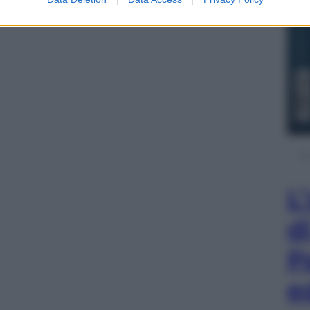
L
d
P
e