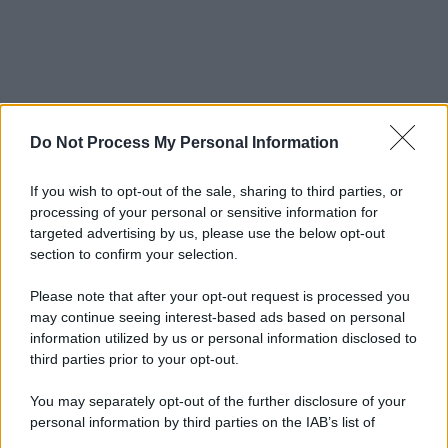
Do Not Process My Personal Information
If you wish to opt-out of the sale, sharing to third parties, or
processing of your personal or sensitive information for
targeted advertising by us, please use the below opt-out
section to confirm your selection.
Please note that after your opt-out request is processed you
may continue seeing interest-based ads based on personal
information utilized by us or personal information disclosed to
third parties prior to your opt-out.
You may separately opt-out of the further disclosure of your
personal information by third parties on the IAB’s list of
downstream participants.