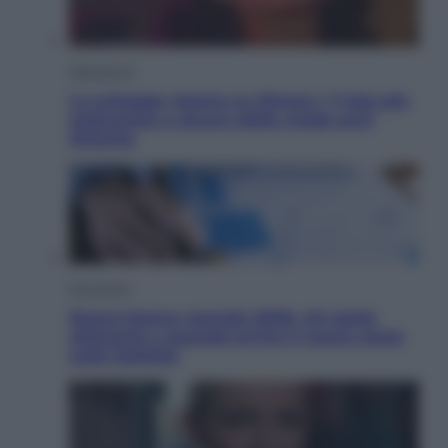
Televisione
Le schegge riporta su Disney+ il lato più
seducente e oscuro della moda anni
Ottanta
Economia
Nuovo bonus energia 2026, chi potrà
ottenerlo e quando arriva il nuovo aiuto
sulle bollette