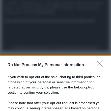
© 2025 – Panorama s.r.l. (Gruppo Società Editrice Italiana
spa) – Via Vittor Pisani 28, 20124 Milano – riproduzione
riservata – P.IVA 10518230965
Attualità
Lifestyle
Moda
Video
Podcast
Abbonati
Preferenze Privacy
Privacy Policy
Cookie Policy
Note legali
Do Not Process My Personal Information
If you wish to opt-out of the sale, sharing to third parties, or
processing of your personal or sensitive information for
targeted advertising by us, please use the below opt-out
section to confirm your selection.
Please note that after your opt-out request is processed you
may continue seeing interest-based ads based on personal