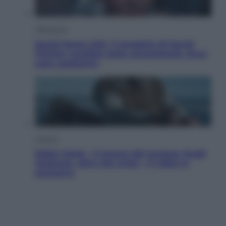
Televisione
Squid Game USA, il progetto di David
Fincher sarebbe stato accantonato. Ecco
cosa sappiamo
Cinema
Robin Hood – Il prezzo del sangue: Hugh
Jackman, altro che eroe! – Il video in
esclusiva