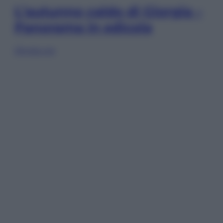
L’autunno caldo di Giorgia –
Panorama in edicola
Sfoglia ora