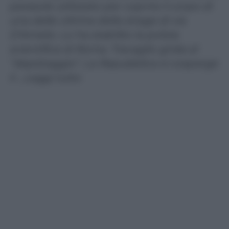
parasole utilizzato per coprire il corpo di
una delle vittime della strage di via
D’Amelio. Lo ha stabilito la polizia
scientifica di Roma. Travaglio grida al
“depistaggio”, La Repubblica si cosparge
il …Leggi tutto