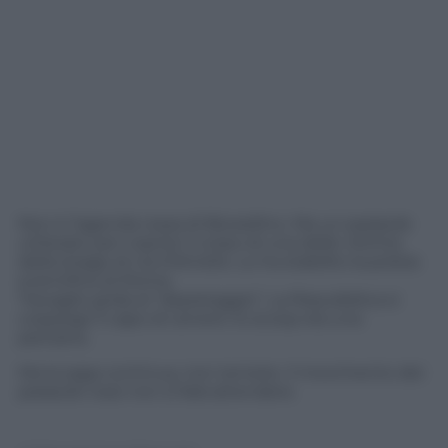
Non è l’agenda rossa di Borsellino. Ma un parasole
utilizzato per coprire il corpo di una delle vittime
della strage di via D’Amelio. Lo ha stabilito la polizia
scientifica di Roma.
Travaglio grida al “depistaggio”, La Repubblica si
cosparge il capo di cenere: lo scoop era una
panzana.
Ma la saga continua, non temete. Il movimento dei
parasole rossi non si farà attendere.