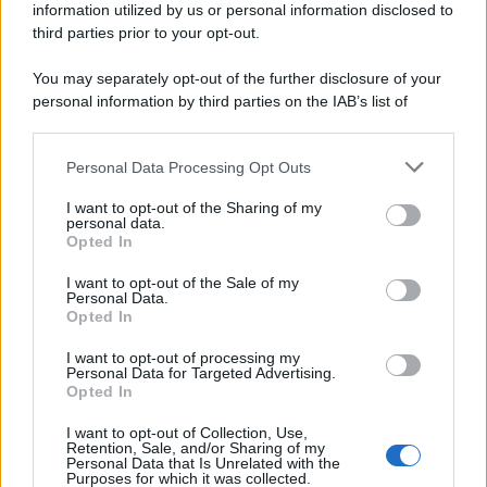
information utilized by us or personal information disclosed to
third parties prior to your opt-out.
You may separately opt-out of the further disclosure of your
personal information by third parties on the IAB’s list of
downstream participants.
Personal Data Processing Opt Outs
This information may also be disclosed by us to third parties
on the IAB’s List of Downstream Participants that may further
I want to opt-out of the Sharing of my
disclose it to other third parties.
personal data.
Opted In
Please note that this website/app uses one or more Google
services and may gather and store information including but
I want to opt-out of the Sale of my
Personal Data.
not limited to your visit or usage behaviour. You may click to
Opted In
grant or deny consent to Google and its third-party tags to
use your data for below specified purposes in below Google
I want to opt-out of processing my
consent section.
Personal Data for Targeted Advertising.
Opted In
I want to opt-out of Collection, Use,
Retention, Sale, and/or Sharing of my
Personal Data that Is Unrelated with the
Purposes for which it was collected.