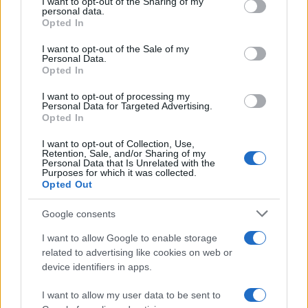
I want to opt-out of the Sharing of my
disclose it to other third parties.
personal data.
Opted In
Please note that this website/app uses one or more Google
services and may gather and store information including but
I want to opt-out of the Sale of my
Personal Data.
not limited to your visit or usage behaviour. You may click to
Opted In
grant or deny consent to Google and its third-party tags to
use your data for below specified purposes in below Google
I want to opt-out of processing my
consent section.
Personal Data for Targeted Advertising.
Opted In
I want to opt-out of Collection, Use,
Retention, Sale, and/or Sharing of my
Personal Data that Is Unrelated with the
Purposes for which it was collected.
Opted Out
Google consents
I want to allow Google to enable storage
related to advertising like cookies on web or
device identifiers in apps.
I want to allow my user data to be sent to