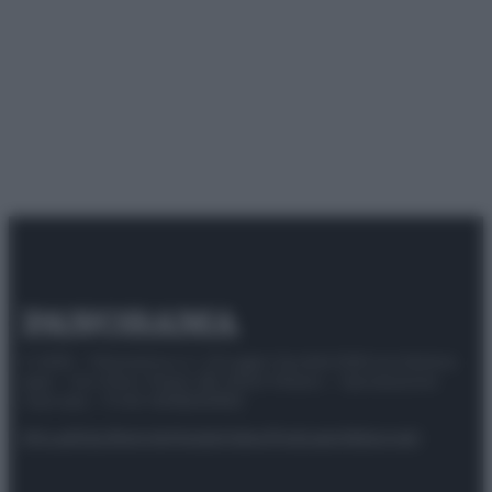
© 2025 – Panorama s.r.l. (Gruppo Società Editrice Italiana
spa) – Via Vittor Pisani 28, 20124 Milano – riproduzione
riservata – P.IVA 10518230965
Attualità
Lifestyle
Moda
Video
Podcast
Abbonati