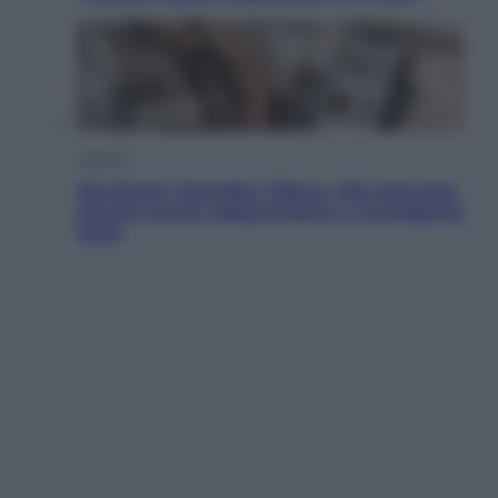
Lifestyle
Dal blush Charlotte Tilbury alle tote bag:
perché ormai collezioniamo e rivendiamo
tutto