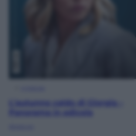
In Edicola
L’autunno caldo di Giorgia –
Panorama in edicola
Sfoglia ora