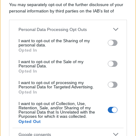
You may separately opt-out of the further disclosure of your
personal information by third parties on the IAB’s list of
downstream participants.
Personal Data Processing Opt Outs
This information may also be disclosed by us to third parties
on the IAB’s List of Downstream Participants that may further
I want to opt-out of the Sharing of my
disclose it to other third parties.
personal data.
Opted In
Please note that this website/app uses one or more Google
services and may gather and store information including but
I want to opt-out of the Sale of my
Personal Data.
not limited to your visit or usage behaviour. You may click to
Opted In
grant or deny consent to Google and its third-party tags to
use your data for below specified purposes in below Google
I want to opt-out of processing my
consent section.
Personal Data for Targeted Advertising.
Opted In
I want to opt-out of Collection, Use,
Retention, Sale, and/or Sharing of my
Personal Data that Is Unrelated with the
Purposes for which it was collected.
Opted Out
Google consents