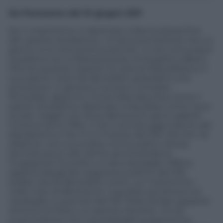
Da Panorama del 15 giugno 2011
Se il «manichino» è destinato a fare la stessa fine
del «partito di plastica», c’è da scommettere che un
giorno ce lo ritroveremo premier. O che comunque
la politica non si libererà presto di Angelino Alfano.
Perché quando il partito di carta di Repubblica e il
suo patron Carlo De Benedetti azzardano una
previsione, in genere si avvera il contrario.
Ricordate, appunto, Forza Italia descritta come il
partito di plastica, destinato a liquefarsi come neve
al sole, magari con Silvio Berlusconi già in galera?
Correva l’anno 1994. Il Cav è ancora oggi il perno del
bipolarismo e l’ex FI è il motore del Pdl. Ora che «la
plastica» non si è sciolta, ma ha subito vistose
ammaccature alle ultime amministrative,
l’Ingegnere ha scelto un altro bersaglio: Alfano,
appena designato segretario politico del Pdl,
bollato da De Benedetti come «un manichino»
nelle mani di Berlusconi. Il giudizio più feroce sul
neoleader in pectore del Pdl. Roba da fare apparire
Antonio Di Pietro un pacioso doroteo. C’è da
scommettere che il guardasigilli quarantenne,