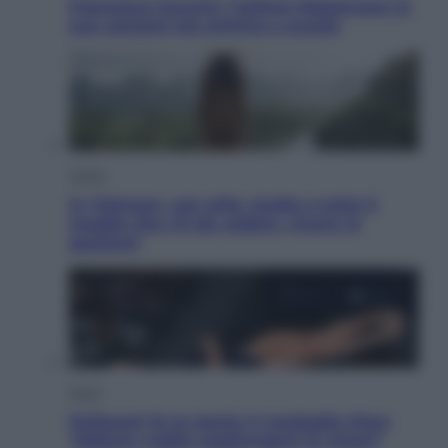
Francesco Guccini, l’ultimo Maestrone: le
sue canzoni ora entrino a scuola
Viaggi
In Vietnam, con stile. Guida a tutto il
meglio che c’è da vedere, vivere (e
gustare)
Sport
Pellacani fa la storia: 5 medaglie d’oro
“Adesso voglio raggiungere le cinesi”