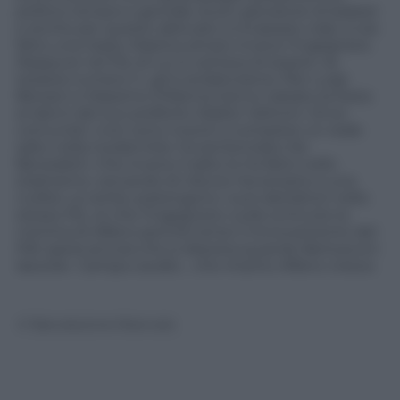
politico tenace e gioviale, buon giocatore di basket
e anche per questo abituato a incassare colpi, si sia
fatto una risata. Mastica amaro invece l’Ingegnere.
Neppure nel Pd, di cui si vantava di essere «la
tessera numero 1», gli è andata bene: Pier Luigi
Bersani e Massimo D’Alema hanno rialzato la testa
ai danni del suo preferito Walter Veltroni. Gli ex
comunisti «non sono riusciti a compiere un reale
salto nella modernità» ha sentenziato De
Benedetti. Che invece il salto lo ha fatto nello
stalinismo, cercando di ridurre l’avversario a una
nullità. La verità, sostengono i suoi detrattori nello
stesso Pd, «è che l’Ingegnere vuole sminuire la
nomina di Alfano perché teme il rinnovamento del
Pdl: spera ancora che si dissolva quando Berlusconi
lascerà». Campa cavallo… che intanto Alfano cresce.
© Riproduzione Riservata