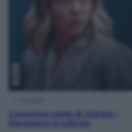
In Edicola
L’autunno caldo di Giorgia –
Panorama in edicola