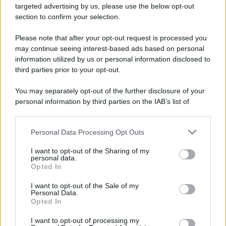
targeted advertising by us, please use the below opt-out
section to confirm your selection.
Please note that after your opt-out request is processed you
may continue seeing interest-based ads based on personal
information utilized by us or personal information disclosed to
third parties prior to your opt-out.
You may separately opt-out of the further disclosure of your
personal information by third parties on the IAB’s list of
downstream participants.
Personal Data Processing Opt Outs
This information may also be disclosed by us to third parties
on the IAB’s List of Downstream Participants that may further
I want to opt-out of the Sharing of my
disclose it to other third parties.
personal data.
Opted In
Please note that this website/app uses one or more Google
services and may gather and store information including but
I want to opt-out of the Sale of my
Personal Data.
not limited to your visit or usage behaviour. You may click to
Opted In
grant or deny consent to Google and its third-party tags to
use your data for below specified purposes in below Google
I want to opt-out of processing my
consent section.