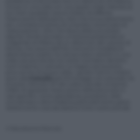
problema: si era rivolto loro un detenuto di Padova,
chiuso in una cella con uno spazio vitale inferiore ai
tre metri quadrati; aveva chiesto di differire
l’esecuzione della pena, visto che la sua detenzione
era
«contraria al senso di umanità e al principio di
rieducazione»
, oltre che lesiva della sua stessa
dignità. Simile era stata un’istanza presentata ai
magistrati di Milano da un detenuto del carcere di
Monza, che aveva definito tortura le modalità di
detenzione subite: tre reclusi erano ristretti in una
cella così piccola da non poter scendere dal letto
tutti insieme; e avevano un bagno senza porta,
privo anche di acqua calda. I giudici hanno chiesto
aiuto alla
Consulta
perché la legge non prevede vie
d’uscita: l’articolo 147 del codice penale consente
infatti di spostare l’esecuzione della pena solo in
casi specifici, come gravidanza, puerperio, Aids
conclamata o altra malattia particolarmente grave.
Vedremoche cosa deciderà la Corte costituzionale.
© Riproduzione Riservata