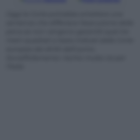
Oggi la Corte potrebbe emettere una
sentenza che differisce l’esecuzione della
pena se non vengono garantiti quei tre
metri quadrati a testa indicati dalla Corte
europea dei diritti dell’uomo.
Sovraffollamento: rischio multa Ue per
l’Italia