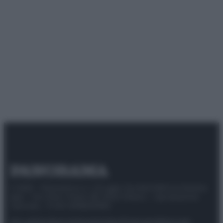
© 2025 – Panorama s.r.l. (Gruppo Società Editrice Italiana
spa) – Via Vittor Pisani 28, 20124 Milano – riproduzione
riservata – P.IVA 10518230965
Attualità
Lifestyle
Moda
Video
Podcast
Abbonati