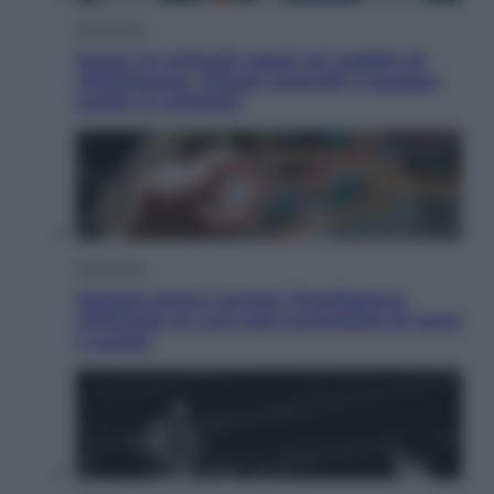
Economia
Quasi 1,5 miliardi rubati col reddito di
cittadinanza. Niente controlli e assegni
anche ai criminali
Economia
Materie prime: perché l’Intelligenza
Artificiale ha una sete insaziabile di rame
e uranio