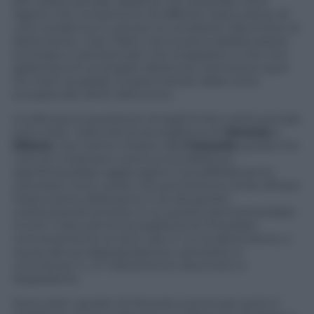
del codice penale, laddove non prevede, tra le
ragioni che consentono di differire l’esecuzione di
una condanna in carcere, le condizioni disumane di
detenzione, cioè il fatto che la pena debba essere
scontata in penitenziari che scoppiano e che non
garantiscono al singolo detenuto nemmeno quei
tre metri quadrati a testa indicati dalla Corte
europea dei diritti dell’uomo.
A sollevare la questione di legittimità costituzionale
sono stati i tribunali di sorveglianza di
Venezia
e
Milano
, che hanno chiesto alla
Consulta
quella che
i tecnici chiamano «pronuncia additiva»:
significherebbe aggiungere il sovraffollamento
carcerario tra le cause che permettono di far slittare
l’esecuzione della pena. E se dai giudici
costituzionali arriverà un sì, questo permetterebbe
a tutti i tribunali di sorveglianza di rimediare
concretamente ai tanti casi in cui la detenzione, a
causa del sovrappopolazione carceraria, si
concretizzi in un trattamento disumano e
degradante.
Sono stati i giudici di Venezia a porre per primi il