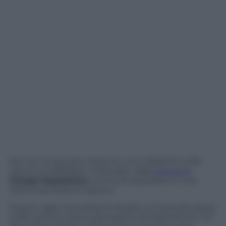
Non se n’è accorto nessuno, ma il dibattito sulle
carceri sovraffollate, rinfocolato dalla
lettera di
Giorgio Napolitano
, rischia di esplodere in una
clamorosa bolla di sapone.
Proprio oggi, mercoledì 9 ottobre, la Consulta dovrà
infatti pronunciarsi sulla legittimità dell’articolo 147