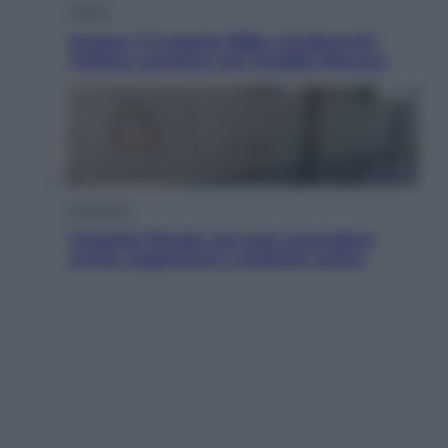
Musica
Queen: il 9 agosto 1986 a Knebworth
l’ultimo concerto con Freddie Mercury
Economia
Cassetto fiscale: ora puoi controllare
avvisi, pagamenti e pratiche online