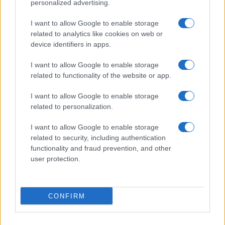
personalized advertising.
I want to allow Google to enable storage
related to analytics like cookies on web or
device identifiers in apps.
I want to allow Google to enable storage
related to functionality of the website or app.
I want to allow Google to enable storage
related to personalization.
I want to allow Google to enable storage
related to security, including authentication
functionality and fraud prevention, and other
user protection.
CONFIRM