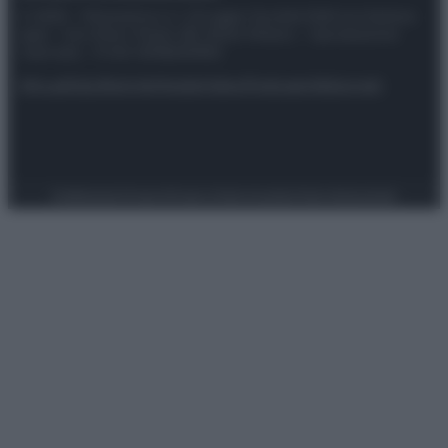
© 2025 – Panorama s.r.l. (Gruppo Società Editrice Italiana
spa) – Via Vittor Pisani 28, 20124 Milano – riproduzione
riservata – P.IVA 10518230965
Attualità
Lifestyle
Moda
Video
Podcast
Abbonati
Preferenze Privacy
Privacy Policy
Cookie Policy
Note legali