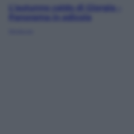
L’autunno caldo di Giorgia –
Panorama in edicola
Sfoglia ora