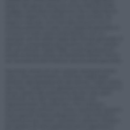
soprattutto al femminile. E’ vero che paghiamo
pegno del grave infortunio di Sua Velocità Sofia
Goggia, ma Federica Brignone che è l’altra faccia
del sole italiano ha vissuto un inizio di 2024 da
sogno e solo per una manciata di punti non è
riuscita a portarsi a casa una coppa di specialità. E
l’inverno è stato tanto straordinario che si è
riempito anche della Coppa del Mondo generale di
biathlon conquistata per la prima volta in carriera
da Lisa Vittozzi. Classe 1995, contemporanea ed
erede al tempo stesso di Dorothea Wierer che fin
qui era stata la dominatrice azzurra della specialità.
Seconda notizia: di tutto questo bengodi avrete
visto e letto pochissimo, al di fuori degli spazi
dedicati agli appassionati del settore. Colpa nostra,
sia chiaro. Colpa di chi gestisce la comunicazione e
dà più spazio alle polemiche da Var e bar sport
piuttosto che alle imprese di atlete che
rappresentano l’eccellenza e che si devono
accontentare di finire in terza o quarta fila. Quanto
siano grandi Federica Brignone e Lisa Vittozzi lo
scopriremo più avanti, quando si saranno ritirate e
per godere di tanta grazia dovremo aspettare il