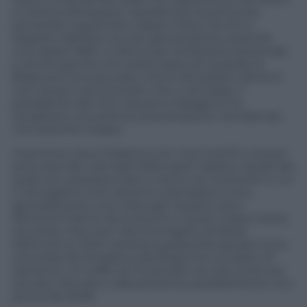
e Cortina d’Ampezzo. Soprattutto la prima sta
provando a spremere classe e fisico anche a
dispetto dell’età non più giovanissima, essendo
una classe 1990. Lo fanno per ambizione personale
e anche perché non esiste piano B. Quando la
Brignone ha sussurrato che le Olimpiadi a 36 anni
non era poi così scontato che ci arrivasse, il
presidente del Coni Giovanni Malagò le ha
recapitato una sorta di precettazione. Sorridendo,
ma neanche troppo.
Insomma, Lisa e Federica con i loro trionfi e record
sono due dei volti belli dello sport italiano. Quelli dei
quali non possiamo fare a meno nei momenti in cui
ci stringiamo tutti attorno a bandiera e inno,
generalmente una volta ogni quattro anni.
Altrimenti fanno da contorno o quasi. Colpa nostra,
sia chiaro. Non loro. Ma l’immagine simbolo
dell’inverno 2024 resterà la passerella (quasi) muta
concessa da Amadeus alla Brignone sul palco di
Sanremo. Un soffio se l’è portata via così come era
arrivata. Peccato e alla prossima, possibilmente non
prima del 2026.