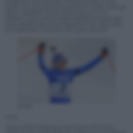
prossimo ciclo vincente. Chissà quando. Un po’
quello che succede storicamente in Italia a tutti gli
sport cosiddetti minori, definizione di cui si
debbono assumere la responsabilità sempre i già
citati addetti alla comunicazione e che ogni tanto
fa imbestialire i campioni del ‘piano di sotto’.
(Ansa)
(Ansa)
Terza notizia: Federica e Lisa hanno nel mirino i
Giochi invernali del 2026 che ospiteremo tra Milano