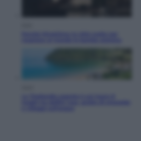
Esteri
Perché Hiroshima: la città scelta per
mostrare al mondo la bomba atomica
Viaggi
La Thailandia segreta è sul mare: 8
luoghi tra delfini rosa, grotte di smeraldo
e villaggi sull’acqua