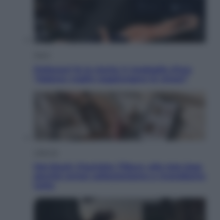
Sport
Pellacani fa la storia: 5 medaglie d’oro
“Adesso voglio raggiungere le cinesi”
Lifestyle
Dal blush Charlotte Tilbury alle tote bag:
perché ormai collezioniamo e rivendiamo
tutto