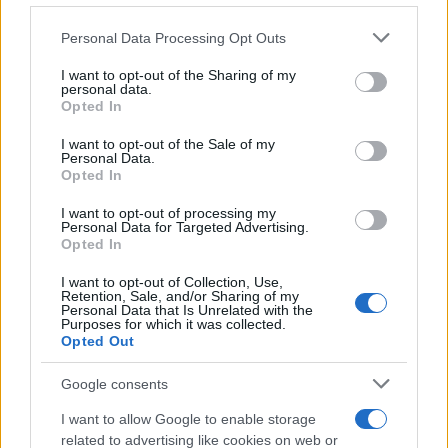
Personal Data Processing Opt Outs
This information may also be disclosed by us to third parties
on the IAB’s List of Downstream Participants that may further
I want to opt-out of the Sharing of my
disclose it to other third parties.
personal data.
Opted In
Please note that this website/app uses one or more Google
services and may gather and store information including but
I want to opt-out of the Sale of my
Personal Data.
not limited to your visit or usage behaviour. You may click to
Opted In
grant or deny consent to Google and its third-party tags to
use your data for below specified purposes in below Google
I want to opt-out of processing my
consent section.
Personal Data for Targeted Advertising.
Opted In
I want to opt-out of Collection, Use,
Retention, Sale, and/or Sharing of my
Personal Data that Is Unrelated with the
Purposes for which it was collected.
Opted Out
Google consents
I want to allow Google to enable storage
related to advertising like cookies on web or