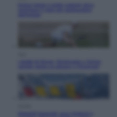
Eclissi totale e stelle cadenti: dove
ammirare il cielo più spettacolare
dell’estate
Sport
I dubbi di Sinner, fisioterapia a Torino:
Jannik valuta se giocare a Cincinnati
Cronaca
Dolomiti Superski, ecco rimborsi e