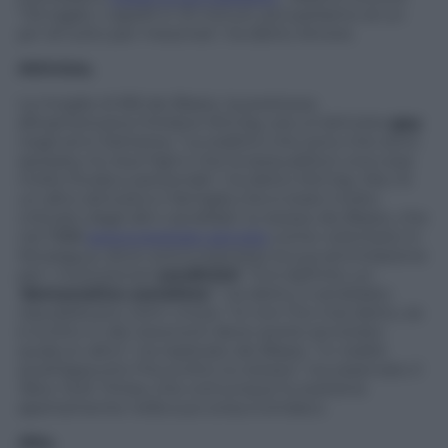
“Gli taglio i capelli in 10 minuti, poi parliamo di un
po’ di tutto per mezz’ora”, ha detto Amore.
Attivista.
La moglie di Bill de Blasio, la poetessa
afroamericana Chirlane McCray, era un’attivista
gay
negli anni Settanta. “La realtà è che sono che sono
sposata, ho due figli e che la sessualità è una cosa
molto fluida e personale”, ha detto McCray. Ma c’è
un altro attivista in famiglia che è stato molto
criticato dagli altri candidati: lo stesso de Blasio, che
nel 1988
aveva prestato servizio
come volontario in
Nicaragua, dove aveva espresso la sua ammirazione
per i rivoluzionari
sandinisti
. “Si è definito un
‘
democratico socialista
’”, ha detto il candidato
repubblicano John Lhota. “Io non l’ho mai detto, se
è scritto in dei resoconti deve averlo annotato
qualcun altro”, ha replicato de Blasio. “In realtà
quell’appunto l’ha scritto lui stesso”, ha osservato il
New York Times
, che comunque lo sostiene
apertamente nella sua corsa a sindaco.
Alto.