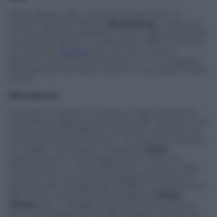
Bill de Blasio è alto 1 metro e 95 centimetri. Il
sindaco uscente, Michael
Bloomberg
, è molto più
minuto: dovrebbe sfiorare il metro e 68, anche se la
sua patente riporta un ottimistico 1,78 m. Il comico
Jon Stewart
ha detto
che, se tutto va come
previsto, avremo l’insediamento con “la maggiore
discrepanza tra sindaco uscente e successore della
storia”.
Ritardatario.
È arrivato in ritardo di un’ora a un appuntamento
elettorale di sabato mattina, dicendo: “Mi scuso, ma
è stata una notte difficile, ho persino ricevuto una
chiamata alle 5 del mattino”. “Io a quell’ora, di solito,
mi sveglio”, ha replicato lo sfidante
Lhota
,
osservando che “si è sindaci per 24 ore su 24,
bisogna avere un fisico all’altezza”. A essere molto
criticata non è solo la sua preparazione fisica, ma
anche quella manageriale: de Blasio ha lavorato per
Bill Clinton, ha gestito la campagna di
Hillary
Clinton
per un seggio al Senato, è stato per otto
anni nel Consiglio comunale cittadino. Ma non ha