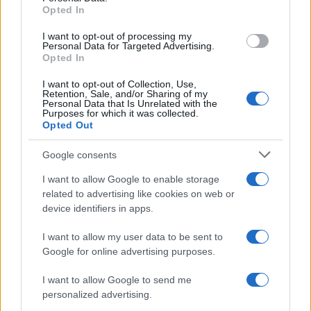
Opted In
grant or deny consent to Google and its third-party tags to
use your data for below specified purposes in below Google
I want to opt-out of processing my
consent section.
Personal Data for Targeted Advertising.
Opted In
I want to opt-out of Collection, Use,
Retention, Sale, and/or Sharing of my
Personal Data that Is Unrelated with the
Purposes for which it was collected.
Opted Out
Google consents
I want to allow Google to enable storage
related to advertising like cookies on web or
device identifiers in apps.
I want to allow my user data to be sent to
Google for online advertising purposes.
I want to allow Google to send me
personalized advertising.