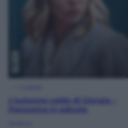
In Edicola
L’autunno caldo di Giorgia –
Panorama in edicola
Sfoglia ora