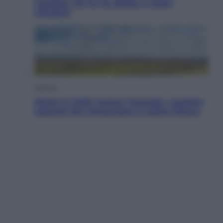
voucher: chi ne ha diritto e come
chiederli
Energia
Aiuto! In Italia manca l’energia. I quattro
ostacoli che minacciano il nostro futuro