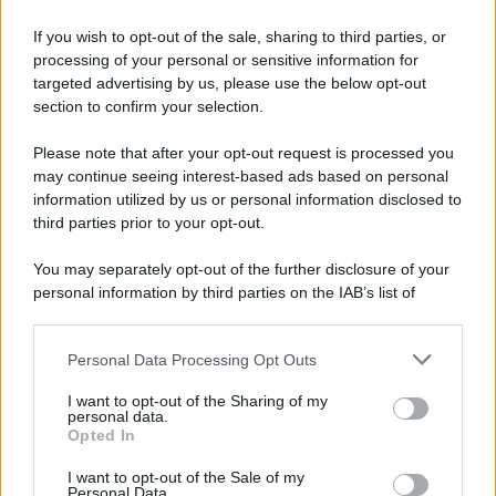
If you wish to opt-out of the sale, sharing to third parties, or
processing of your personal or sensitive information for
targeted advertising by us, please use the below opt-out
section to confirm your selection.
Please note that after your opt-out request is processed you
may continue seeing interest-based ads based on personal
information utilized by us or personal information disclosed to
third parties prior to your opt-out.
You may separately opt-out of the further disclosure of your
personal information by third parties on the IAB’s list of
downstream participants.
Personal Data Processing Opt Outs
This information may also be disclosed by us to third parties
on the IAB’s List of Downstream Participants that may further
I want to opt-out of the Sharing of my
disclose it to other third parties.
personal data.
Opted In
Please note that this website/app uses one or more Google
services and may gather and store information including but
I want to opt-out of the Sale of my
Personal Data.
not limited to your visit or usage behaviour. You may click to