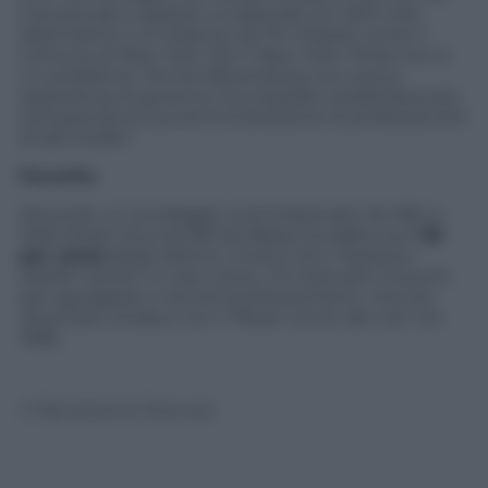
mai provato a gestire un’azienda con 300 mila
dipendenti e un bilancio da 70 miliardi, come il
comune di New York. Per il
New York Times
non è
un problema: “Anche Bloomberg non aveva
esperienza di governo; ha imparato strada facendo,
riempiendo la sua amministrazione di professionisti
di alto livello”.
Favorito
.
Secondo un sondaggio commissionato da
Nbc
e
Wall Street Journal
, Bill de Blasio ha dalla sua il
65
per cento
degli elettori, Lhota il 22 e l’ispanico
Adolfo Carrión il 4 per cento. Gli mancano 13 punti
per eguagliare il record di Edward Koch, che era
diventato sindaco con il 78 per cento dei voti nel
1985.
© Riproduzione Riservata