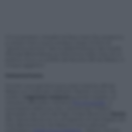
Il 5 novembre i cittadini di New York City andranno
a votare il loro nuovo sindaco. Dopo 12 anni di
“governo tecnico” del re della finanza e dei media
Michael Bloomberg, la città torna nelle mani di un
politico. Ecco un profilo del favorito Bill de Blasio, in
cinque aggettivi.
Italoamericano.
Finché i suoi genitori sono stati insieme, Bill de
Blasio si è chiamato Wilhelm Warren Junior. Ha
scelto il
cognome materno
quando il padre, un
veterano affondato nell’alcol
fino al suicidio
, è
scomparso dalla sua vita. L’amore per l’Italia è
dichiarato dai nomi dei figli, Chiara (18 anni) e
Dante
(16). Discendente di un emigrante di Sant’Agate dei
Goti (Benevento), De Blasio si tiene allenato
sull’italiano
grazie al suo barbiere
, Alberto Amore: