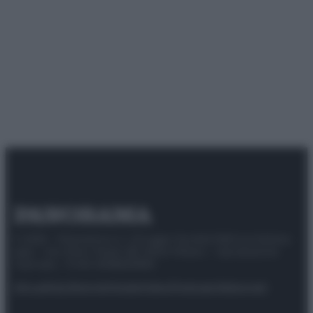
© 2025 – Panorama s.r.l. (Gruppo Società Editrice Italiana
spa) – Via Vittor Pisani 28, 20124 Milano – riproduzione
riservata – P.IVA 10518230965
Attualità
Lifestyle
Moda
Video
Podcast
Abbonati