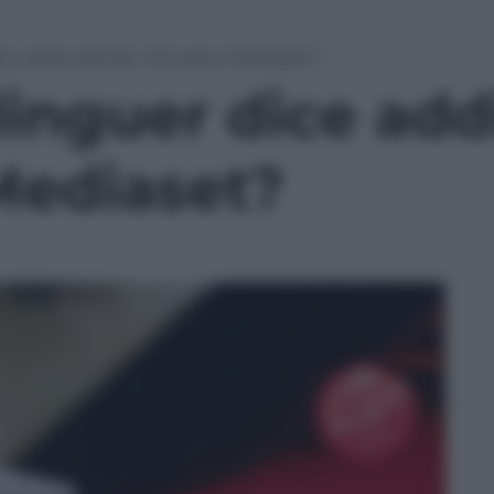
e addio alla Rai. Arriverà a Mediaset?
inguer dice addi
Mediaset?