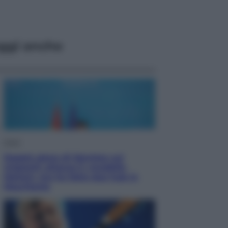
ggi anche
Esteri
Doppio gioco di Sánchez sui
migranti: attacca il «modello
Meloni» ma ha fatto due hub in
Mauritania