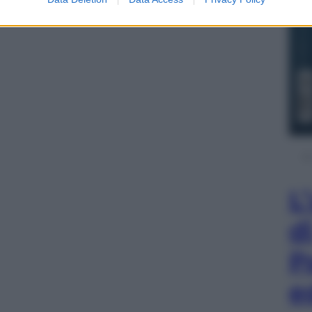
L
d
P
e