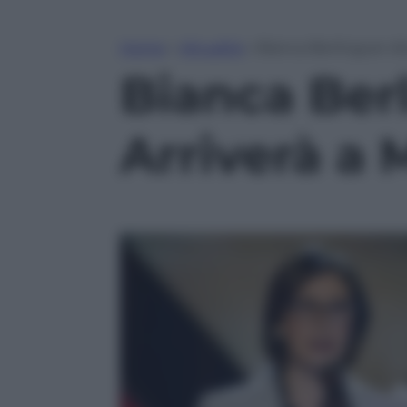
Home
»
Attualità
»
Bianca Berlinguer dic
Bianca Berl
Arriverà a 