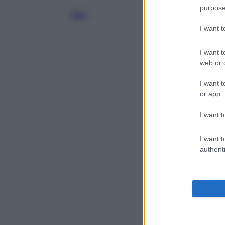
purpose
Rai
I want 
I want t
web or d
I want t
or app.
I want t
I want t
authenti