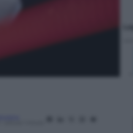
Le
anorama
– Lettura: 1 minuto