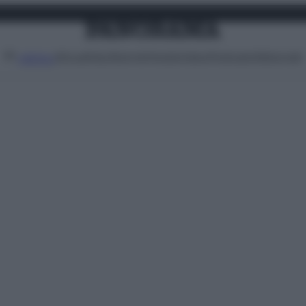
Attualità
Lifestyle
Moda
Video
Podcast
Abbonati
MENU