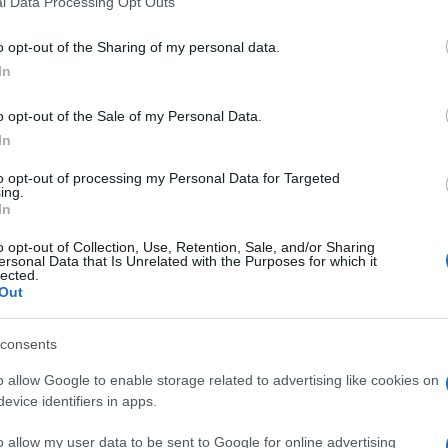
l Data Processing Opt Outs
including but not limited to your visit or usage behaviour. You may click 
 to Google and its third-party tags to use your data for below specifi
o opt-out of the Sharing of my personal data.
ogle consent section.
In
o opt-out of the Sale of my Personal Data.
 e si appresta (secondo i ben informati) a entrare a
In
o le dimissioni dalla sua posizione presso la Rai,
to opt-out of processing my Personal Data for Targeted
rendere una nuova avventura con Mediaset. Le voci
ing.
In
o diffuse nelle ultime ore e ora la sua separazione
ra sentita, la giornalista ha espresso gratitudine
o opt-out of Collection, Use, Retention, Sale, and/or Sharing
i, durante i quali ha ricoperto il ruolo di direttrice e
ersonal Data that Is Unrelated with the Purposes for which it
dimento, sempre godendo di piena autonomia.
lected.
Out
anzata alla Berlinguer, che comprendeva un budget
ficiente a convincerla a restare. L’uscita di
to a lasciare la Rai, seguendo le orme di Fabio Fazio
consents
o allow Google to enable storage related to advertising like cookies on
evice identifiers in apps.
o allow my user data to be sent to Google for online advertising