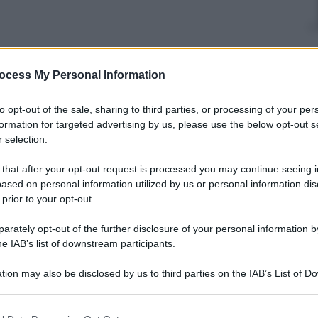
nti preferite
ocess My Personal Information
sti presentati questa mattina. In una
to opt-out of the sale, sharing to third parties, or processing of your per
iato viale Mazzini per i 34 anni di lavoro
formation for targeted advertising by us, please use the below opt-out s
 selection.
 that after your opt-out request is processed you may continue seeing i
ased on personal information utilized by us or personal information dis
 prior to your opt-out.
rately opt-out of the further disclosure of your personal information by
he IAB’s list of downstream participants.
tion may also be disclosed by us to third parties on the IAB’s List of 
 that may further disclose it to other third parties.
 that this website/app uses one or more Google services and may gath