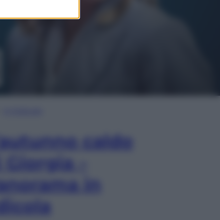
In Edicola
’autunno caldo
i Giorgia –
anorama in
dicola