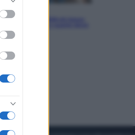
to grant or
ed purposes
Economia
Pensione agosto 2026 più bassa:
chi rischia il taglio e quanto dovrà
restituire