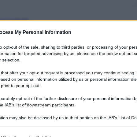
nti preferite
ocess My Personal Information
Vito Lo Capo appena terminata. Con il
to opt-out of the sale, sharing to third parties, or processing of your per
formation for targeted advertising by us, please use the below opt-out s
 selection.
 that after your opt-out request is processed you may continue seeing i
ased on personal information utilized by us or personal information dis
 prior to your opt-out.
rately opt-out of the further disclosure of your personal information by
he IAB’s list of downstream participants.
tion may also be disclosed by us to third parties on the IAB’s List of 
 that may further disclose it to other third parties.
 that this website/app uses one or more Google services and may gath