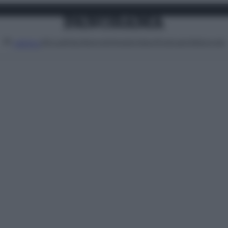
Attualità
Lifestyle
Moda
Video
Podcast
Abbonati
MENU