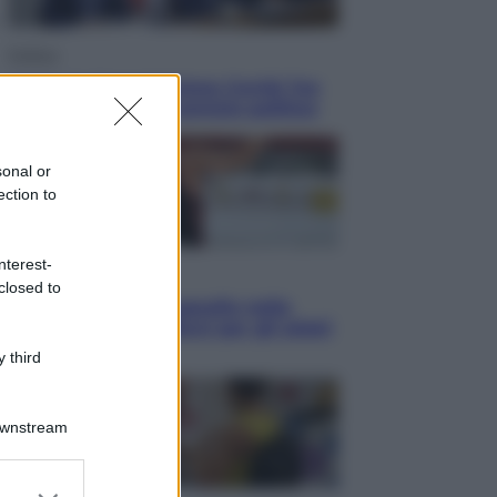
Politica
Conte in Commissione Covid: l’ex
premier tiene un comizio politico
sonal or
ection to
nterest-
Sport
closed to
Europei di nuoto: gasolio nella
Senna Vietato tuffarsi per gli atleti
azzurri
 third
Downstream
er and store