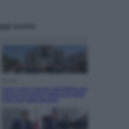
ggi anche
Attualità
Papa Leone travolto dall’affetto dei
giovani ad Assisi: l’abbraccio della
folla fuori dalla Basilica