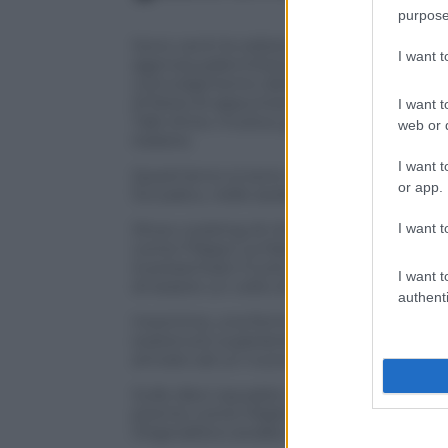
purpose
Sono venti le edizioni del Cous cous fes
I want 
agenzia palermitana di eventi e comuni
coinvolgimento della gente, sia attraver
di festa di appuntamenti, bancarelle, pun
I want t
Talk show, musica, gastrononomia, artigi
web or d
italiane.
I want t
Quest’anno si sono contati
oltre 250mil
or app.
Sul palco, nelle serate, si sono visti n
I want t
Show cooking di chef stellati come
Cla
come Filippo La Mantia, Giorgione, Sonia
A presentare il tutto un terzetto ormai
I want t
di essere un volto di una tv nazionale),
authenti
Insomma, una formula vincente, che in 
sostenuto superando le molte difficoltà 
arrivato ad un nuovo record è anche me
Sulle dieci squadre in gara
ha trionfato
premio come Miglior cous cous sia quell
Originalità è andato invece al Senegal.