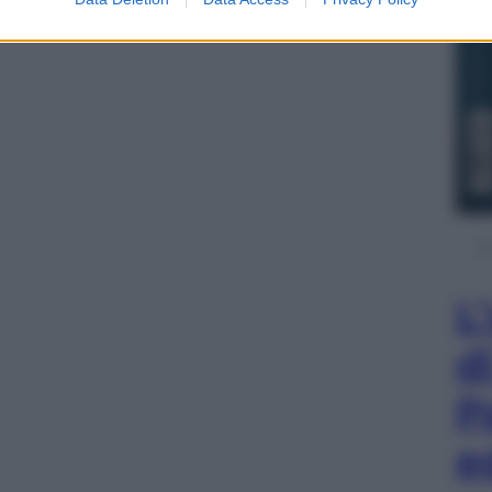
come Miglior cous cous quello proposto dalla
L
d
P
e