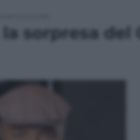
sa del Cous cous fest
 la sorpresa del