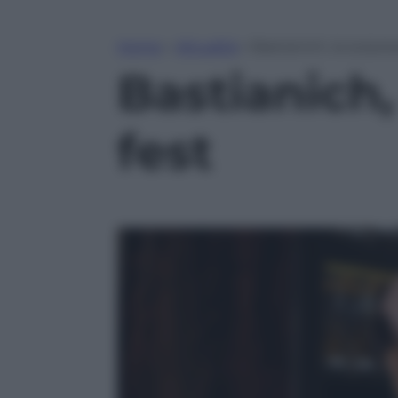
Home
»
Attualità
»
Bastianich, la sorpre
Bastianich,
fest