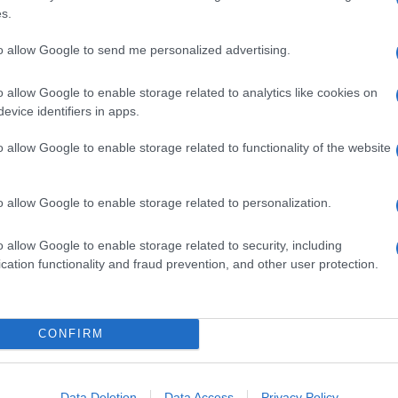
s.
t, formula geniale inventata dalla
Feedback
,
to allow Google to send me personalized advertising.
cazione: concorso internazionale più
so la giuria popolare sia disseminando i dieci giorni
ti di ristoro, musica.
o allow Google to enable storage related to analytics like cookies on
anato, shopping di prodotti locali e di eccellenze
evice identifiers in apps.
o allow Google to enable storage related to functionality of the website
a visitatori, nuovo record
.
omi come Francesco Gabbani, Samuel, Jarabe de Palo.
o allow Google to enable storage related to personalization.
udio Sadler
e di cuochi e foodblogger molto amati
 Peronaci, Chiara Maci.
 collaudato con
Eliana Chiavetta
(che meriterebbe
o allow Google to enable storage related to security, including
 Andy Luotto e Federico Quaranta.
cation functionality and fraud prevention, and other user protection.
questi anni il sindaco
Matteo Rizzo
ha sposato e
burocratiche organizzative. Se il Cous cous fest è
rito suo.
CONFIRM
 l’Angola
che dalla giuria tecnica si è presa sia il
o per la Migliore Presentazione. Il premio
Data Deletion
Data Access
Privacy Policy