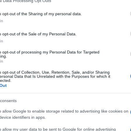
l Data Processing Opt Outs
including but not limited to your visit or usage behaviour. You may click 
 to Google and its third-party tags to use your data for below specifi
o opt-out of the Sharing of my personal data.
ogle consent section.
Siamo sinceri, è stata lui la vera sorpresa del
Cous
In
o opt-out of the Sale of my Personal Data.
veloce nel capire i punti di forza e di debolezza di
alenti così.
In
duplice veste di
presidente della giuria tecnica e
to opt-out of processing my Personal Data for Targeted
s
, ha infatti sparso allegria nella piazza principale
ing.
In
 di gente di ogni età.
versione più “morbida”
, lontano dal clichè dello
o opt-out of Collection, Use, Retention, Sale, and/or Sharing
ersonal Data that Is Unrelated with the Purposes for which it
tato anche per il pubblico una bella sorpresa. La
lected.
 più da
rocker
che da supermanager (gestisce
Out
più, fa molta tv) ha fatto felice il pubblico arrivato da
consents
ellenze
o allow Google to enable storage related to advertising like cookies on
evice identifiers in apps.
o allow my user data to be sent to Google for online advertising