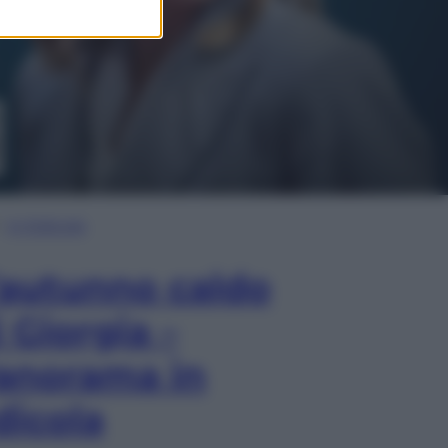
In Edicola
’autunno caldo
i Giorgia –
anorama in
dicola