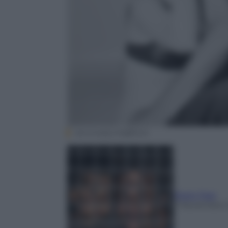
terminallychll@flickr
Paolo Papi
7 Novembre 