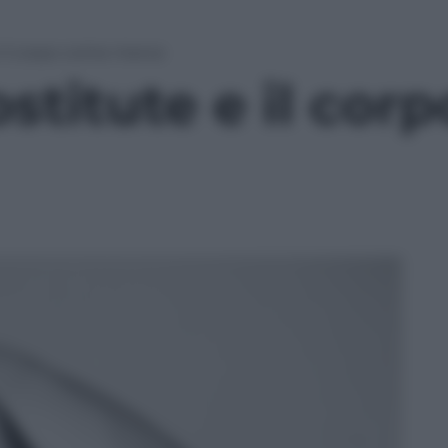
 il corpo come merce
stitute e il cor