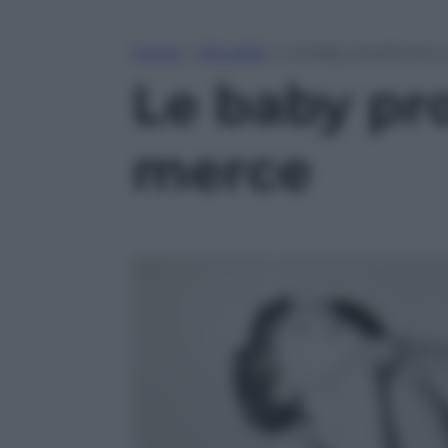
Home
»
Attualità
»
Le baby prostitute e
Le baby pro
merce