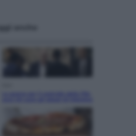
ggi anche
Sport
La guerra per il controllo della Fifa,
ecco chi sono gli alleati di Infantino