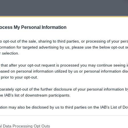
nti preferite
ocess My Personal Information
Staletti: “Il sesso, nella nostra società,
to opt-out of the sale, sharing to third parties, or processing of your per
l successo” – I fatti – La testimonianza
formation for targeted advertising by us, please use the below opt-out s
 selection.
 that after your opt-out request is processed you may continue seeing i
ased on personal information utilized by us or personal information dis
 prior to your opt-out.
rately opt-out of the further disclosure of your personal information by
he IAB’s list of downstream participants.
tion may also be disclosed by us to third parties on the IAB’s List of 
 that may further disclose it to other third parties.
 that this website/app uses one or more Google services and may gath
l Data Processing Opt Outs