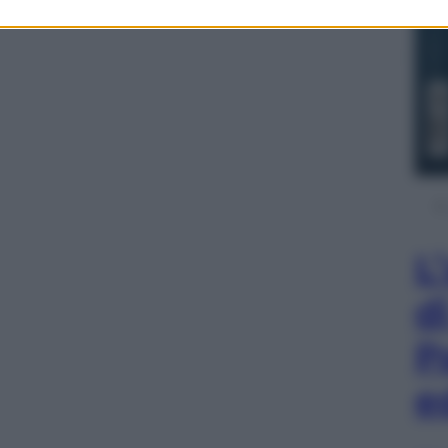
L
d
P
e