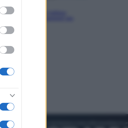
to grant or
Attualità
ed purposes
Francesco Guccini, l’ultimo
Maestrone: le sue canzoni ora
entrino a scuola