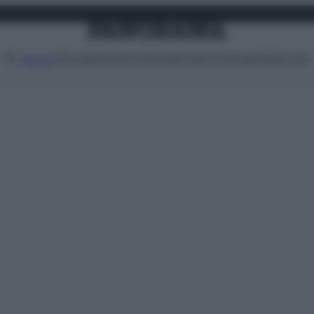
Attualità
Lifestyle
Moda
Video
Podcast
Abbonati
MENU