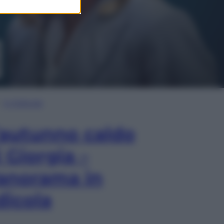
In Edicola
’autunno caldo
i Giorgia –
anorama in
dicola