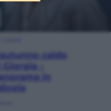
In Edicola
’autunno caldo
i Giorgia –
anorama in
dicola
lia ora