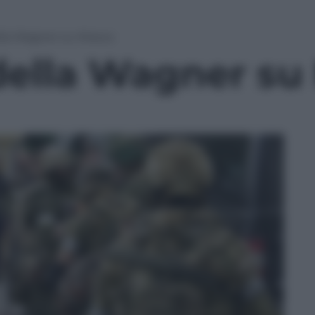
lla Wagner su Mosca
della Wagner su