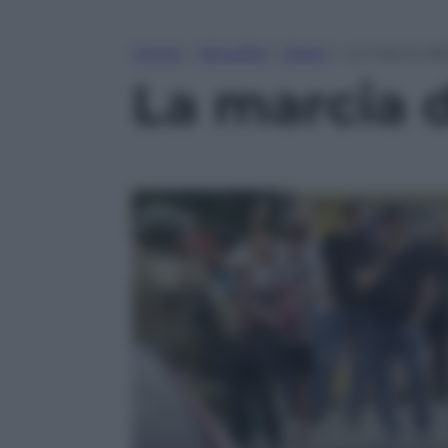
Home
»
Attualità
»
Esteri
»
La marcia de
La marcia 