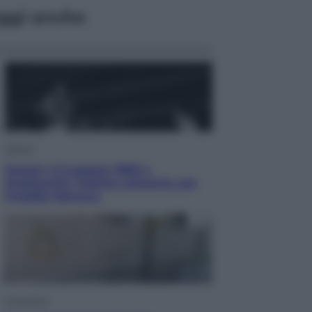
ggi anche
Musica
Queen: il 9 agosto 1986 a
Knebworth l’ultimo concerto con
Freddie Mercury
Economia