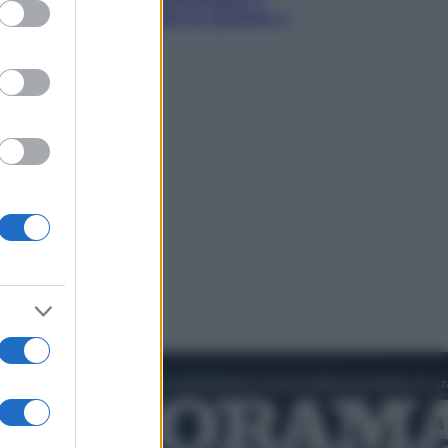
ed purposes
Torino: Jannik valuta se giocare a
Cincinnati