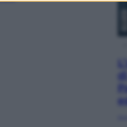
L
d
P
e
Sfog