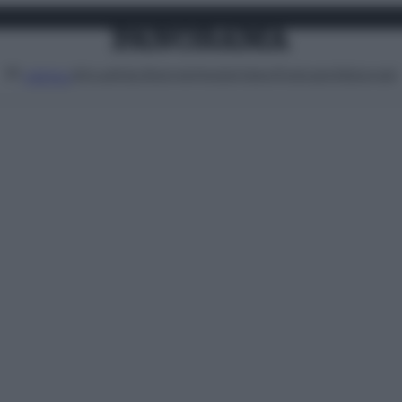
Attualità
Lifestyle
Moda
Video
Podcast
Abbonati
MENU