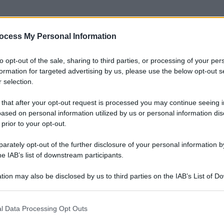
nti preferite
ocess My Personal Information
rpo d’Armata, spiega cos’è successo fino
to opt-out of the sale, sharing to third parties, or processing of your per
e e cosa potrebbe succedere con l’arrivo
formation for targeted advertising by us, please use the below opt-out s
 selection.
apitale russa
 that after your opt-out request is processed you may continue seeing i
ased on personal information utilized by us or personal information dis
 prior to your opt-out.
rately opt-out of the further disclosure of your personal information by
he IAB’s list of downstream participants.
tion may also be disclosed by us to third parties on the IAB’s List of 
 that may further disclose it to other third parties.
 that this website/app uses one or more Google services and may gath
l Data Processing Opt Outs
including but not limited to your visit or usage behaviour. You may click 