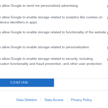
avrebbero iniziato a colpire la colonna dei contractor
to allow Google to send me personalized advertising.
tabile.
olte a predisporre ostacoli stradali e posti di
o allow Google to enable storage related to analytics like cookies on
ina alla Capitale, lasciando presupporre un
evice identifiers in apps.
nto risulterebbe di limitata entità. È riportato,
 di Kadyrov si stiano portando verso Rostov per
o allow Google to enable storage related to functionality of the website
 concerne la logistica. Questa colonna motorizzata
o allow Google to enable storage related to personalization.
solutamente dalla possibilità di rifornirsi lungo
arburante. Questa esigenza, se non predisposta per
 prolungate) battute di arresto a questa rapida
o allow Google to enable storage related to security, including
tedesca delle Ardenne nel Natale del 1944,
cation functionality and fraud prevention, and other user protection.
avversari.
tizie non chiare e talvolta contrastanti, frutto
ubbiamente, se queste frammentarie notizie
CONFIRM
 ci troveremmo di fronte ad una imprevista e
sse, simile alla repentina avanzata dei Talebani
Data Deletion
Data Access
Privacy Policy
ONDO