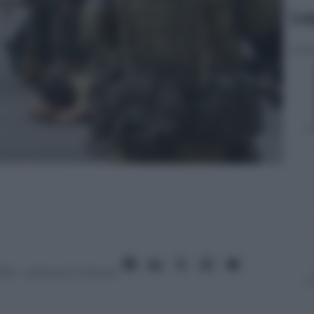
Le
023
– Lettura: 2 minuti