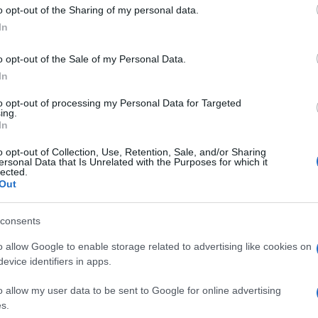
 to Google and its third-party tags to use your data for below specifi
o opt-out of the Sharing of my personal data.
ogle consent section.
In
o opt-out of the Sale of my Personal Data.
che unità della compagnia privata di sicurezza
In
erire le infrastrutture militari russe di Rostov,
supporto alle truppe schierate in Ucraina, stiano
to opt-out of processing my Personal Data for Targeted
le russa, che dista circa 1.000 km, senza
ing.
In
fermate, informano che i contractor avrebbero già
o opt-out of Collection, Use, Retention, Sale, and/or Sharing
ezh e sarebbero a meno di 450 km da Mosca.
ersonal Data that Is Unrelated with the Purposes for which it
lected.
tare, si prestano ad alcune considerazioni.
Out
ssione che appare eccessiva per una forza di circa
 da combattimento (come affermato dal capo
consents
ancorché su autostrada/superstrada che collega
o allow Google to enable storage related to advertising like cookies on
mio avviso, di difficile percorrenza in termini di
evice identifiers in apps.
e e i miliziani della Guardia Nazionale
e dal Presidente Putin) non oppongano una
ato il capo della Wagner.
o allow my user data to be sent to Google for online advertising
s.
use da vari blogger che mostrerebbero interventi