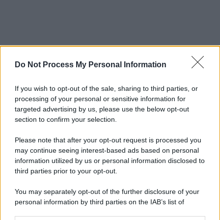
Do Not Process My Personal Information
If you wish to opt-out of the sale, sharing to third parties, or
processing of your personal or sensitive information for
targeted advertising by us, please use the below opt-out
section to confirm your selection.
Please note that after your opt-out request is processed you
may continue seeing interest-based ads based on personal
information utilized by us or personal information disclosed to
third parties prior to your opt-out.
You may separately opt-out of the further disclosure of your
personal information by third parties on the IAB’s list of
downstream participants.