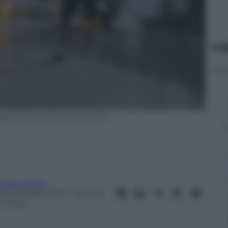
Le
gata, Nuoro, 18 novembre 2013
ndrea Soglio
9 Novembre 2013
– Lettura:
 minuti