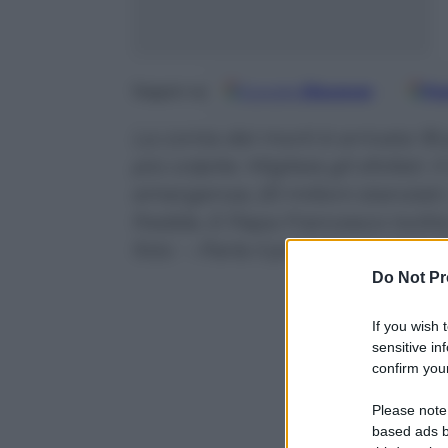
Google
Discover
Fo
Seguici su
La conta dei morti è arrivata 18 
più colpite. Migliaia gli sfollati.
emergenza; 20 milioni stanziati. 
fredda. E Papa Francesco twitta l
foto – Parla il presidente della
Do Not Pr
If you wish 
sensitive in
confirm your
Please note
based ads b