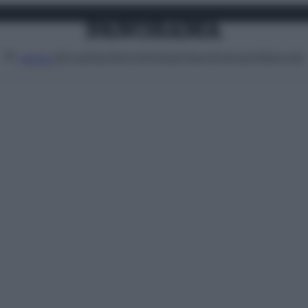
Attualità
Lifestyle
Moda
Video
Podcast
Abbonati
MENU