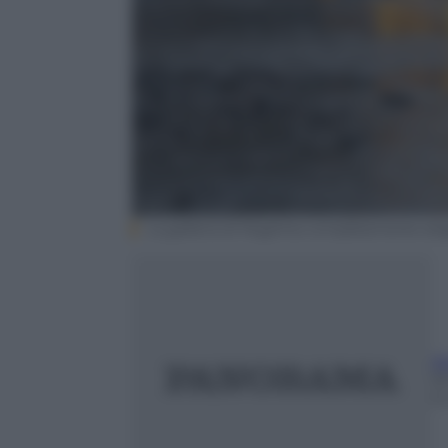
La galleria di Mughina completamente alla
A
1
11