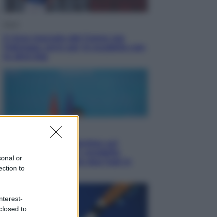
Sport
Il ricco mercato del Como: ora
Fabregas corre per lo scudetto con
le altre big
Esteri
Doppio gioco di Sánchez sui
migranti: attacca il «modello
sonal or
Meloni» ma ha fatto due hub in
ection to
Mauritania
nterest-
closed to