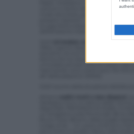
Paese. Chiediamo inoltre con fermezza 
authenti
comuni a rischio idrogeologico, possano vi
modo da evitare, per quanto possibile,
possano ripetersi”. Lo ha detto Paolo
la Lega Nord a Montecitorio, a seguito d
dell’Ambiente Orlando.
12:40
Un’ondata verso le case
. Nel nuo
Olbia, il giorno dopo l’alluvione la macc
avevamo né luce né telefoni e non sap
donna che ha vissuto momenti di panico 
un’ondata arrivare verso le nostre case
trascinando via le nostre auto. Per fortu
alti della palazzina”.(ANSA).
12:23 Il punto della situazione dell’alluv
Almeno
sedici morti e due dispersi
: q
Sardegna. Ecco un elenco delle vittime, lo
disponibili. PROVINCIA DI OLBIA, 13 MOR
un terrapieno sulla Provinciale 38 tra Olb
Bruno Fiore, 68 anni, della moglie Sebas
Loriga, di 54. – Un uomo di 35 anni, Fran
sono morti in localita’ Raica, nella strad