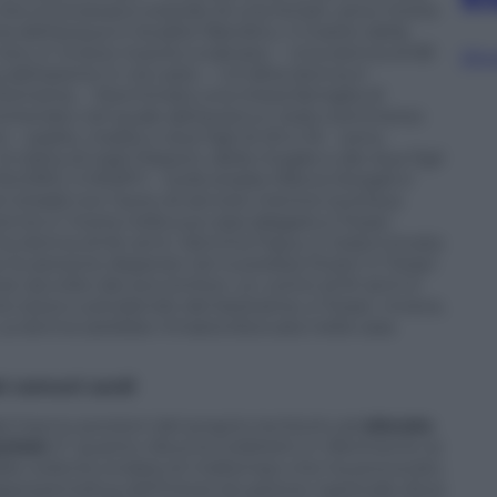
, che si trovavano a bordo di una Smart, sono morte
ia dell’acqua in localita’ Bandinu. Il marito della
oro, e’ invece riuscito a salvarsi. – Una donna di 83
Sfog
abitazione in via Lazio. – Un’altra donna e’
omania. – Sterminata una intera famiglia di
eminterrato nel quale abitavano e’ stato sommerso
i – padre, madre e due figli di 20 e 16 – sono
 tratta di Isael Passoni, della moglie e dei due figli
UORO, 2 MORTI – Sulla strada Oliena-Dorgali e’
ri strada con l’auto di servizio mentre scortava
ne e’ morta nella sua casa allagata a Torpe’.
onna di 64 anni, Vannina Figus, e’ stata trovata
e le persone disperse nel nuoresea Onani’ e Torpe’.
e raccolte dai soccorritori, un uomo di 61 anni e’
re stava custodendo del bestiame; a Torpe’, invece,
. La donna sarebbe rimasta bloccata nella casa
ei comuni sardi
) hanno porzioni del proprio territorio ad
elevato
uvioni
. E’ quanto rileva la Coldiretti in riferimento ai
 dalla violenta ondata di maltempo che ha provocato
appresentativa dell’intera situazione nazionale dove