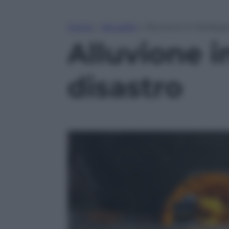
Home
»
Attualità
»
Alluvione in Sardegna
Alluvione i
disastro