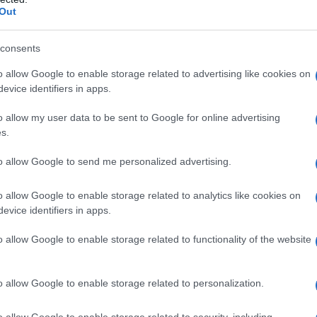
Out
consents
atore Cappellacci
o allow Google to enable storage related to advertising like cookies on
evice identifiers in apps.
darietà alla Sardegna.
o allow my user data to be sent to Google for online advertising
s.
to allow Google to send me personalized advertising.
e tragedia che ha colpito la Sardegna, chiedo
o allow Google to enable storage related to analytics like cookies on
cialmente per i bambini.
evice identifiers in apps.
vember 19, 2013
o allow Google to enable storage related to functionality of the website
di cui 4 bambini e due dispersi
. “Chiediamo
o allow Google to enable storage related to personalization.
ri proclami una giornata di
lutto nazionale
per la
uito della quale a perdere la vita sono stati molti
 una partecipazione sentita e diffusa di tutto il
o allow Google to enable storage related to security, including