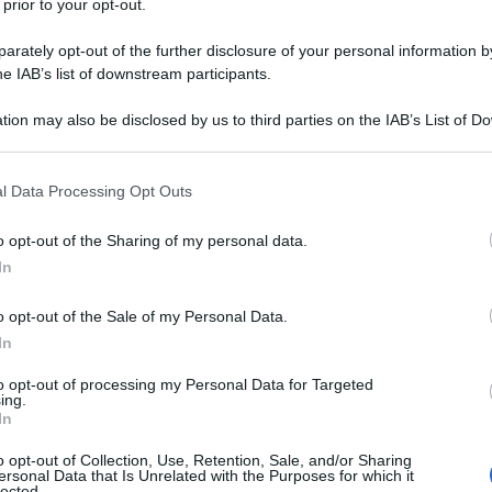
 prior to your opt-out.
rately opt-out of the further disclosure of your personal information by
he IAB’s list of downstream participants.
tion may also be disclosed by us to third parties on the IAB’s List of 
 that may further disclose it to other third parties.
 that this website/app uses one or more Google services and may gath
0 anni in Sardegna vi è stato il maggior numero
l Data Processing Opt Outs
including but not limited to your visit or usage behaviour. You may click 
 rispetto alla media nazionale. È quanto risulta dal
 to Google and its third-party tags to use your data for below specifi
la popolazione realizzato dall’Istituto di ricerca
o opt-out of the Sharing of my personal data.
l Consiglio Nazionale delle Ricerche (Cnr). Mentre il
ogle consent section.
In
risulta inferiore alla media nazionale, sulle
l 50% in più di perdite rispetto alla media. Dal ’63 ad
 le vittime, calcolate sommando la quantità di
o opt-out of the Sale of my Personal Data.
dai fenomeni idrici come le inondazioni (28 morti, 20
In
7 feriti).
to opt-out of processing my Personal Data for Targeted
o nazionale, negli ultimi 50 anni trascorsi dal 1963 al
ing.
ra il catalogo dell’Irpi, hanno subito eventi per i
In
particolare le frane avvenute hanno prodotto 5.192
eriti), e nello stesso periodo le inondazioni hanno
o opt-out of Collection, Use, Retention, Sale, and/or Sharing
ersonal Data that Is Unrelated with the Purposes for which it
ersi, 805 feriti)
lected.