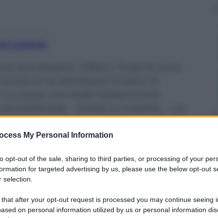
nti preferite
più due dispersi. Olbia e Torpé le zone
 Il Governo ha dichiarato lo stato di
La causa: una bolla isolata di aria
a solidarietà – Twitter si mobilita – Le
 Regione
ocess My Personal Information
to opt-out of the sale, sharing to third parties, or processing of your per
formation for targeted advertising by us, please use the below opt-out s
 selection.
 that after your opt-out request is processed you may continue seeing i
ased on personal information utilized by us or personal information dis