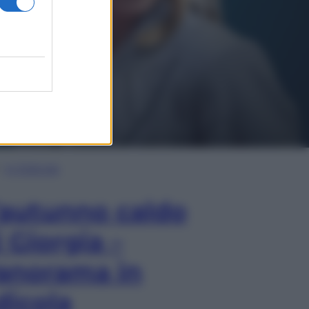
In Edicola
’autunno caldo
i Giorgia –
anorama in
dicola