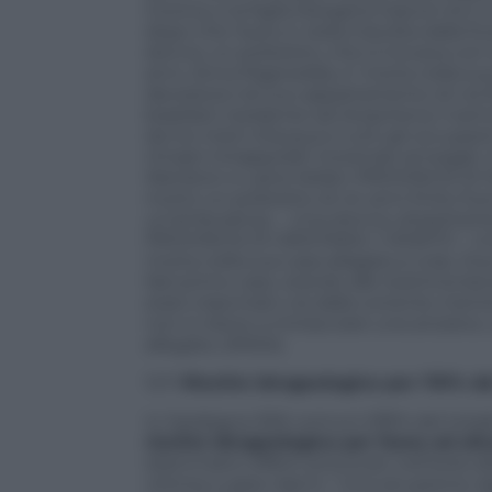
Corona, e la figlia Morgana Giaconi di 2
dopo che l’auto e’ stata travolta dalla fur
donna, un poliziotto, che si trovava con l
anni, Anna Ragnedda, e’ morta nella sua 
deceduta nel suo appartamento di via R
brasiliani residente ad Arzachena: il s
da tre metri d’acqua e tutti gli occupant
rimasti intrappolati morendo annegati. Si
Weriston e Laine Kellen PROVINCIA DI N
morto un poliziotto di 44 anni finito fuo
un’ambulanza. – Una donna ultraottanten
PROVINCIA DI ORISTANO, 1 MORTO – Una d
morta nella sua casa allagata a Uras. Du
Nel primo caso, stando alle testimonianz
stato trascinato via dalla corrente ment
non si riesce a rintracciare una anziana
allegata. (ANSA).
12:11
Rischio idrogeologico per l’81% d
In Sardegna 306 comuni (l’81% del totale
rischio idrogeologico per frane ed all
drammatici effetti provocati nell’isola
vittime e gravi danni. “Una situazione r