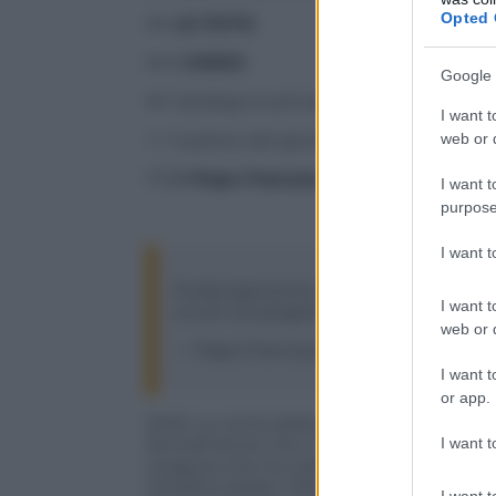
Opted 
>> LE FOTO
>> I VIDEO
Google 
>>
Sardegna sott’acqua, parla il govern
I want t
web or d
>> Il parere del geologo
17:28
Papa Francesco twitta
la sua soli
I want t
purpose
I want 
Profondamente commosso dall’imman
I want t
a tutti di pregare per le vittime spe
web or d
— Papa Francesco (@Pontifex_it)
No
I want t
or app.
16:50 La conta delle
vittime sale a 18, 
I want t
formalmente che il Consiglio dei Minist
sciagura che ha colpito la Sardegna a seg
cittadini italiani. Riteniamo sia doverosa
I want t