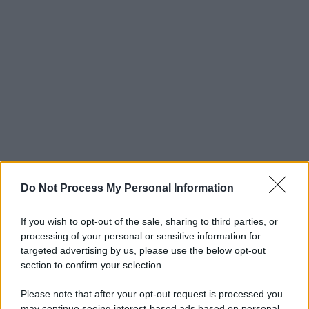
Do Not Process My Personal Information
If you wish to opt-out of the sale, sharing to third parties, or
processing of your personal or sensitive information for
targeted advertising by us, please use the below opt-out
section to confirm your selection.
Please note that after your opt-out request is processed you
may continue seeing interest-based ads based on personal