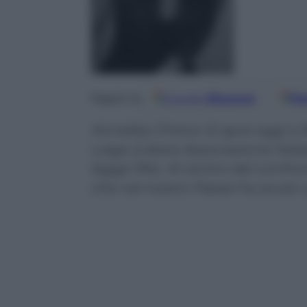
Google
Discover
Fo
Seguici su
Annalisa Chirico Si apre oggi a
Laiga (Libera Associazione Itali
legge 194). Al centro del confro
che nel nostro Paese ha avuto 