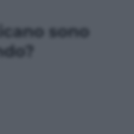
ticano sono
ando?