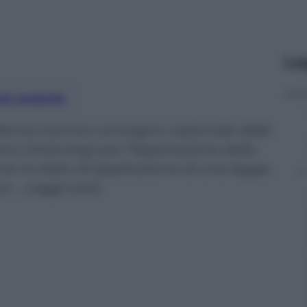
Le
nti preferite
 Roma il primo convegno nazionale della
ana Ginecologi per l’Applicazione della
nto lo stato di applicazione di una legge,
un …Leggi tutto