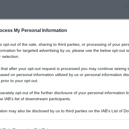
ocess My Personal Information
to opt-out of the sale, sharing to third parties, or processing of your per
formation for targeted advertising by us, please use the below opt-out s
 selection.
(Ansa)
 that after your opt-out request is processed you may continue seeing i
ased on personal information utilized by us or personal information dis
nazionale della
Laiga
(Libera Associazione Italiana
 prior to your opt-out.
 194). Al centro del confronto lo stato di
ro Paese ha avuto un duplice effetto: dimezzare gli
rately opt-out of the further disclosure of your personal information by
scienza. Dai dati forniti emerge l’immagine di un
he IAB’s list of downstream participants.
mai detto. Rispetto al 2005 la percentuale dei
al 70,7%; un sensibile aumento, registrato anche tra
tion may also be disclosed by us to third parties on the IAB’s List of 
nfronto al 1980 invece il tasso di abortività è
gi si praticano 8 aborti ogni mille donne d’età
 that may further disclose it to other third parties.
 that this website/app uses one or more Google services and may gath
 non obiettori
, che continuano ad onorare quella