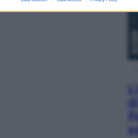
L
d
P
e