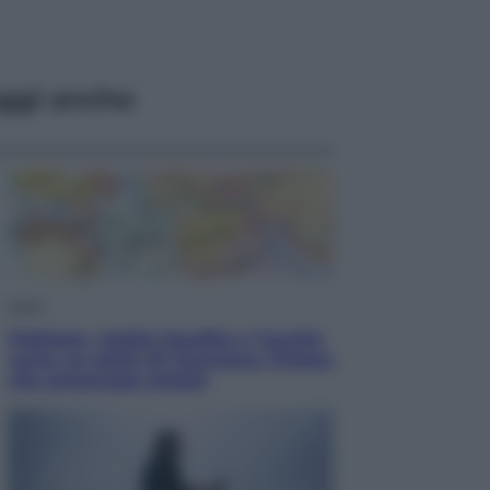
ggi anche
Esteri
Pakistan, Arabia Saudita e Turchia
verso un patto di sicurezza: l’intesa
che preoccupa Israele