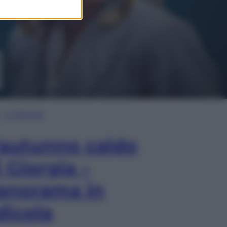
In Edicola
’autunno caldo
i Giorgia –
anorama in
dicola