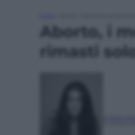
Home
»
Aborto, i medici che lo pratican
Aborto, i m
rimasti sol
Annalisa Chir
21 Ottobre 20