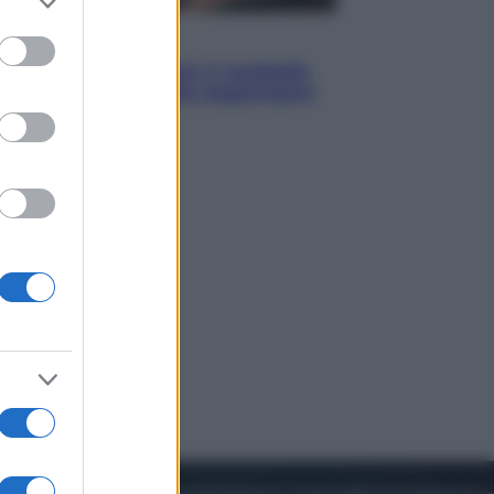
to grant or
ed purposes
Sport
Pellacani fa la storia: 5 medaglie
d’oro “Adesso voglio raggiungere
le cinesi”