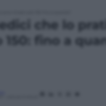
o sono rimasti solo 150: fino a quando?
edici che lo pra
o 150: fino a qu
ico
11
– Lettura: 3 minuti