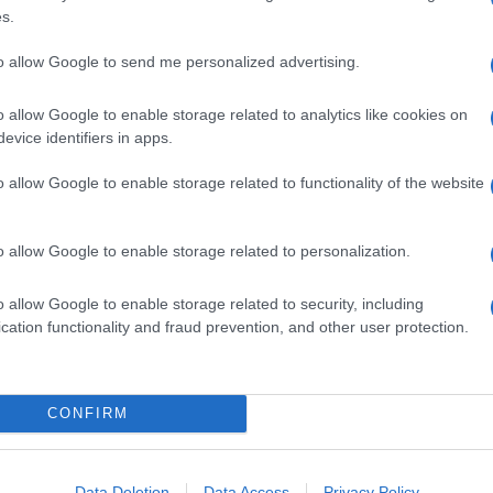
segno. Il diritto all’obiezione è sacro tanto quanto
s.
 scegliere per sé. Prima e dopo i novanta giorni.
insieme a trentatré anni di lotta femminile e
to allow Google to send me personalized advertising.
 bigotta prosopopea salottiera. Di bacchette
 La lotta, quella dei 150.
o allow Google to enable storage related to analytics like cookies on
evice identifiers in apps.
o allow Google to enable storage related to functionality of the website
o allow Google to enable storage related to personalization.
o allow Google to enable storage related to security, including
cation functionality and fraud prevention, and other user protection.
CONFIRM
Data Deletion
Data Access
Privacy Policy