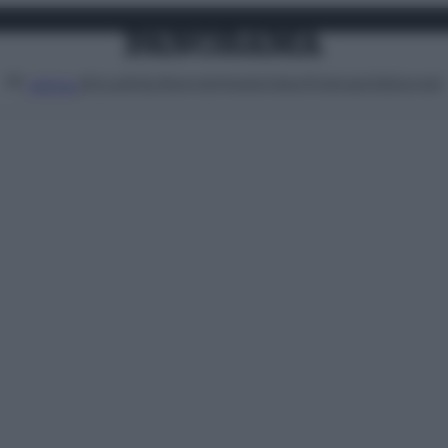
Attualità
Lifestyle
Moda
Video
Podcast
Abbonati
MENU