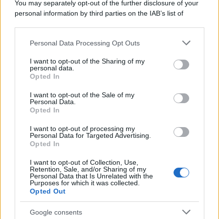
You may separately opt-out of the further disclosure of your
personal information by third parties on the IAB’s list of
downstream participants.
Personal Data Processing Opt Outs
This information may also be disclosed by us to third parties
on the IAB’s List of Downstream Participants that may further
I want to opt-out of the Sharing of my
disclose it to other third parties.
personal data.
Opted In
Please note that this website/app uses one or more Google
services and may gather and store information including but
I want to opt-out of the Sale of my
Personal Data.
not limited to your visit or usage behaviour. You may click to
Opted In
grant or deny consent to Google and its third-party tags to
use your data for below specified purposes in below Google
I want to opt-out of processing my
consent section.
Personal Data for Targeted Advertising.
Opted In
I want to opt-out of Collection, Use,
Retention, Sale, and/or Sharing of my
Personal Data that Is Unrelated with the
Purposes for which it was collected.
Opted Out
Google consents