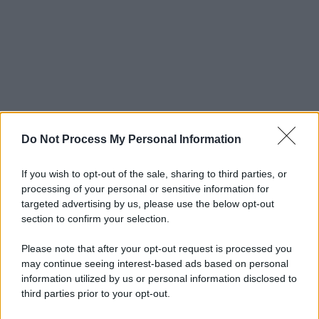
Do Not Process My Personal Information
If you wish to opt-out of the sale, sharing to third parties, or
processing of your personal or sensitive information for
targeted advertising by us, please use the below opt-out
section to confirm your selection.
Please note that after your opt-out request is processed you
may continue seeing interest-based ads based on personal
information utilized by us or personal information disclosed to
third parties prior to your opt-out.