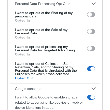
Personal Data Processing Opt Outs
This information may also be disclosed by us to third parties
on the IAB’s List of Downstream Participants that may further
I want to opt-out of the Sharing of my
disclose it to other third parties.
personal data.
Opted In
Please note that this website/app uses one or more Google
services and may gather and store information including but
I want to opt-out of the Sale of my
Personal Data.
not limited to your visit or usage behaviour. You may click to
Opted In
grant or deny consent to Google and its third-party tags to
use your data for below specified purposes in below Google
I want to opt-out of processing my
consent section.
Personal Data for Targeted Advertising.
Opted In
I want to opt-out of Collection, Use,
Retention, Sale, and/or Sharing of my
Personal Data that Is Unrelated with the
Purposes for which it was collected.
Opted Out
Google consents
I want to allow Google to enable storage
related to advertising like cookies on web or
device identifiers in apps.