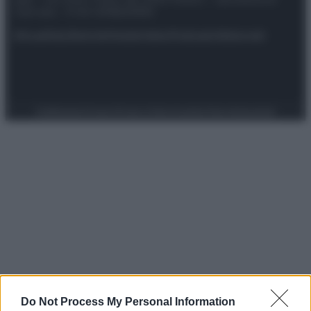
riservata – P.IVA 10518230965
Attualità
Lifestyle
Moda
Video
Podcast
Abbonati
Preferenze Privacy
Privacy Policy
Cookie Policy
Note legali
Do Not Process My Personal Information