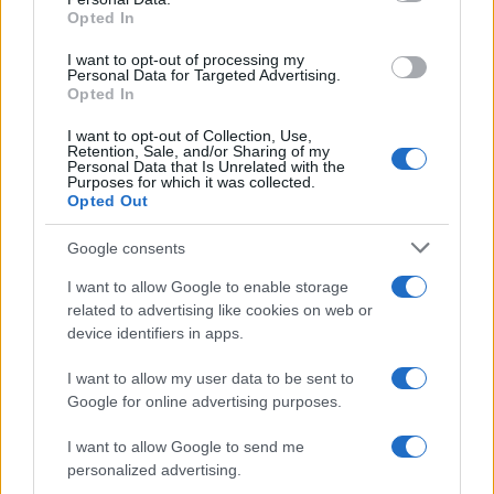
not limited to your visit or usage behaviour. You may click to
Opted In
grant or deny consent to Google and its third-party tags to
use your data for below specified purposes in below Google
I want to opt-out of processing my
consent section.
Personal Data for Targeted Advertising.
Opted In
I want to opt-out of Collection, Use,
Retention, Sale, and/or Sharing of my
Personal Data that Is Unrelated with the
Purposes for which it was collected.
Opted Out
Google consents
I want to allow Google to enable storage
related to advertising like cookies on web or
device identifiers in apps.
I want to allow my user data to be sent to
Google for online advertising purposes.
I want to allow Google to send me
personalized advertising.