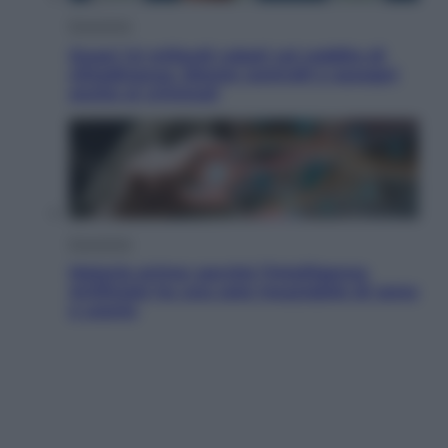
Economia
Quasi 1,5 miliardi rubati col reddito di
cittadinanza. Niente controlli e assegni
anche ai criminali
Economia
Materie prime: perché l’Intelligenza
Artificiale ha una sete insaziabile di rame
e uranio