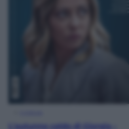
In Edicola
L’autunno caldo di Giorgia –