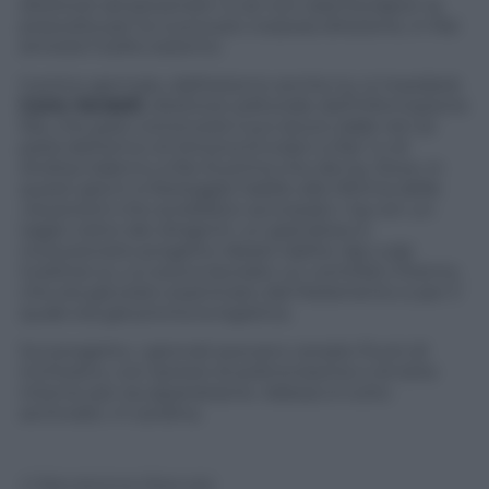
direttore ad personam. E se non sarà Esclapon la
prescelta per la nuova più corposa direzione, in Rai
arriverà il solito esterno.
Il primo gennaio, dall’esterno anche lui, si insedierà
Carlo Verdelli
, direttore editoriale dell’informazione
Rai, che pare comincerà il suo lavoro dalle reti (si
parla dell’arrivo di Simona Ercolani a Rai 1 e di
Andrea Salerno a Rai 3) prima che dai tg. Dove, in
questi giorni si festeggia l’addio alla riforma delle
newsroom
che avrebbero accorpato i tg con un
taglio netto dei dirigenti: un grandioso e
rivoluzionario progetto ideato dall’ex dg Luigi
Gubitosi su cui aveva lavorato un comitato interno,
che era già stato esaminato dal Parlamento e per il
quale era già pronta la logistica.
Sul progetto, i giornali avevano versato fiumi di
inchiostro, con ipotesi di poltronissime e di lotte
interne per accaparrarsene. Adesso è tutto
archiviato. In sordina.
© Riproduzione Riservata