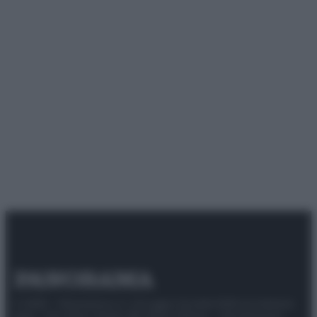
© 2025 – Panorama s.r.l. (Gruppo Società Editrice Italiana
spa) – Via Vittor Pisani 28, 20124 Milano – riproduzione