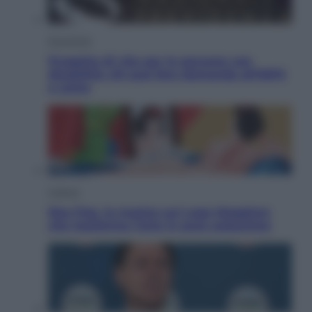
Economia
Progetto di vita per le persone con
disabilità: chi può fare domanda all’INPS
e come
Cultura
Neo Pop, la mostra sul Lago Maggiore
che trasforma l’arte in pura seduzione