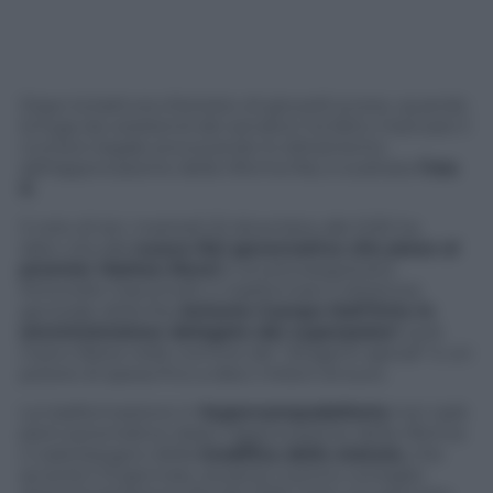
Dopo la battuta d’arresto di giovedì scorso, quando
la fuga da weekend dei senatori ha fatto mancare il
numero legale provocando lo slittamento
dell’approvazione della riforma Rai, è scattata
l’ora
X
.
Il voto di ieri, martedì 22 dicembre alle 9,30 ha
dato vita alla
nuova Rai governativa che piace al
premier Matteo Renzi
e al sottosegretario
Antonello Giacomelli, e trasformare il direttore
generale della Rai
Antonio Campo Dall’Orto in
amministratore delegato dai superpoteri
: avrà
mano libera nelle nomine dei “dirigenti apicali” e un
potere di spesa fino a dieci milioni di euro.
La trasformazione in
Supercampodallorto
non sarà
però automatica: dopo l’approvazione della riforma
ci sarà bisogno della
modifica dello statuto
, che
avverrà il 13 gennaio, durante il primo consiglio