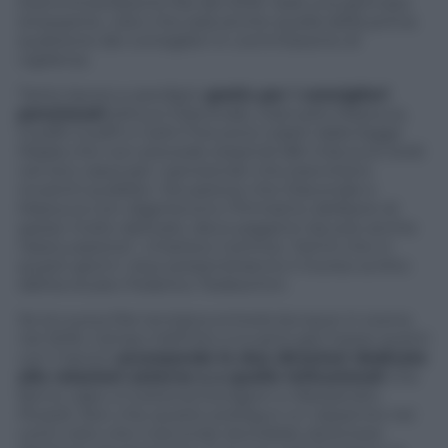
d’amministrazione Rai del 2016. Sarà una giornata
stressante, visto che sarà anche quella della prima
audizione dei consiglieri in commissione di
vigilanza.
Tanto lavoro e perdipiù
gratis per i consiglieri
pensionati
(Arturo Diaconale, Giancarlo Mazzuca,
Guelfo Guelfi e Carlo Freccero) colpiti dalla legge
Madia che non prevede stipendi (66 mila euro lordi
nel loro caso) per i pensionati che esercitano
incarichi pubblici. Situazione che Diaconale e
Mazzuca non digeriscono (“firmiamo delibere di
spese molto delicate, devo pagarmi da solo anche
l’assicurazione”, chiarisce il primo). Tant’è che in
questi giorni i due presenteranno il ricorso scritto
dall’avvocato Federico Tedeschini.
Se la nuova Rai renziana entrerà dunque in scena
nel 2016, Campo Dall’Orto si è però già messo avanti
con il lavoro
accorpando le due direzioni dedicate
alle relazioni esterne e a quelle istituzionali
che
fanno capo a Costanza Esclapon e Alessandro
Picardi. Non che questo prefiguri un risparmio nei
conti visto che il secondo dovrebbe diventare