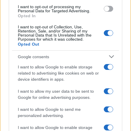
use your data for below specified purposes in below Google
I want to opt-out of processing my
consent section.
Personal Data for Targeted Advertising.
Opted In
I want to opt-out of Collection, Use,
Retention, Sale, and/or Sharing of my
Personal Data that Is Unrelated with the
Purposes for which it was collected.
Opted Out
Google consents
I want to allow Google to enable storage
related to advertising like cookies on web or
device identifiers in apps.
I want to allow my user data to be sent to
Google for online advertising purposes.
I want to allow Google to send me
personalized advertising.
I want to allow Google to enable storage